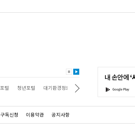
내
손
안
에
'서
포털
청년포털
대기환경정보
에코마일리지
스마트서
G
울'을
o
다
o
운
g
로
l
드
e
 구독신청
이용약관
공지사항
하
P
세
l
요!
a
y