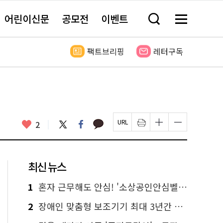
어린이신문
공모전
이벤트
검
메
색
뉴
창
전
열
체
팩트브리핑
레터구독
기
보
기
카
좋
트
페
2
페
인
글
글
카
위
이
아
이
쇄
자
자
오
터
스
요
지
하
크
크
톡
북
U
기
기
기
R
새
크
작
L
창
게
게
최신 뉴스
복
열
변
변
사
림
경
경
하
하
1
혼자 근무해도 안심! '소상공인안심벨' 신청하세요
기
기
2
장애인 맞춤형 보조기기 최대 3년간 무상 대여…삶의 질 높인다