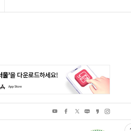
울맵
온라인시장실
시민참여예산
여론조사
엠보팅
A
p
p
S
t
o
유
페
트
네
카
인
r
튜
이
위
이
카
스
e
브
스
터
버
오
타
북
블
스
그
로
토
램