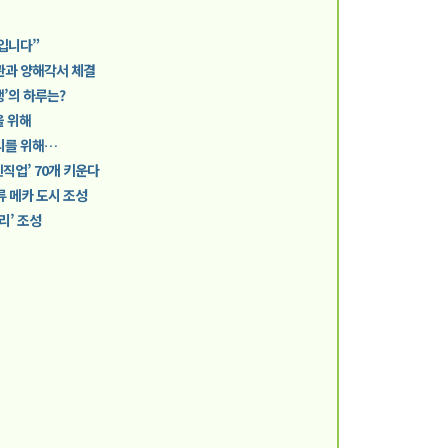
위입니다”
기관과 양해각서 체결
생’의 하루는?
을 위해
리를 위해…
직업’ 70개 키운다
류 메카 도시 조성
리’ 조성