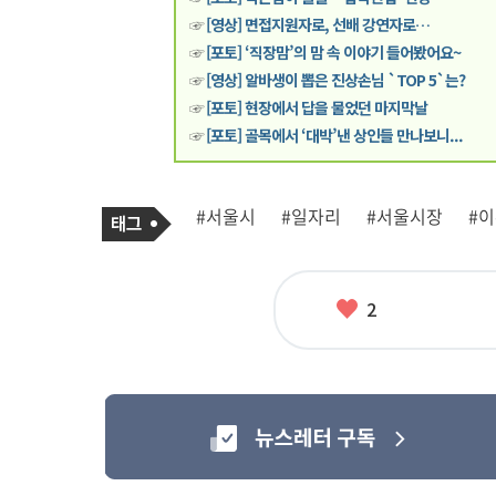
☞
[영상] 면접지원자로, 선배 강연자로…
☞
[포토] ‘직장맘’의 맘 속 이야기 들어봤어요~
☞
[영상] 알바생이 뽑은 진상손님 `TOP 5`는?
☞
[포토] 현장에서 답을 물었던 마지막날
☞
[포토] 골목에서 ‘대박’낸 상인들 만나보니...
기
태
#서울시
#일자리
#서울시장
#
사
그
관
련
태
그
좋
2
아
요