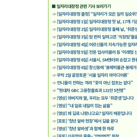
■ 일자리대장정 관련 기사 보러가기
☞
[일자리대장정 출정] “일자리가 모든 일의 일순
☞
[일자리대장정 1일] 일자리대장정 첫 날, 17개 
☞
[일자리대장정 2일] 일자리대장정 둘째 날, ‘취준
☞
[일자리대장정 3일] 맘 편히 일하고픈 ‘직장맘’들
☞
[일자리대장정 4일] 어르신들의 지속가능한 일자
☞
[일자리대장정 5일] 전문 업사이클러 등 ‘미래형 신
☞
[일자리대장정 6일] 서울시, SM엔터와 손잡고 한
☞
[일자리대장정 6일] 창신동에 ‘봉제박물관·봉제거
☞
무박 2일 끝장토론 ‘서울 일자리 아이디어톤’
☞
언니들이 전하는 격려 “꽃이 아닌 잡초는 없다”
☞
"현대차 GBC 고용창출효과 121만 5천명"
☞
[영상] 아버지와 딸, 우리는 모두 ‘취준생’입니다
☞
[영상] “내 일로 내일이 있는 삶을”
☞
[영상] 왜 길로 나왔냐고요? 일자리 때문입니다
☞
[포토] ‘청년 알바 현장’에서 길을 묻다
☞
[영상] ‘청년 알바생’과 함께 한 하루
☞
[포토] 식은땀이 줄줄~ ‘압박면접’ 현장