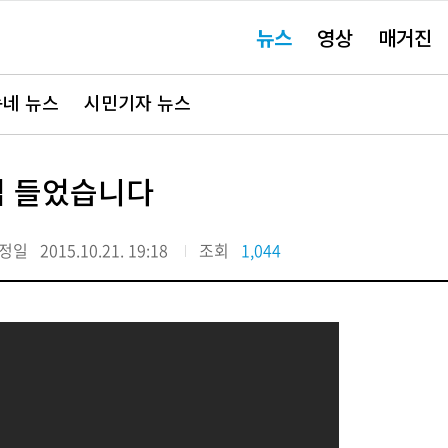
주
뉴스
영상
매거진
요
서
비
스
바
네 뉴스
시민기자 뉴스
로
가
기"
접 들었습니다
정일
2015.10.21. 19:18
조회
1,044