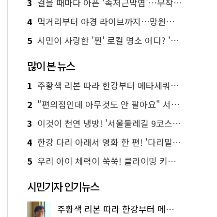
3
걸을 때마다 아픈 '족저근막염'…무작정 참지 말고 '이것' 해보세요!
4
먹거리부터 야경 라이브까지…망원한강공원 알짜 코스
5
시민이 사랑한 '찐' 로컬 명소 어디? '서울에디션25' 추천 코스
많이 본 뉴스
1
주황색 리본 따라 한강부터 메타세쿼이아 숲길까지…서울둘레길 15코스
2
"편의점인데 아무것도 안 팔아요" 서울에서 가장 특별한 편의점의 정체
3
이것이 천연 냉방! '서울둘레길 9코스'로 숲속 피서 떠나볼까
4
한강 다리 아래서 영화 한 편! '다리밑 영화관' 무료 상영
5
우리 아이 체력이 쑥쑥! 클라이밍 키즈카페·어린이 체력장
시민기자 인기뉴스
주황색 리본 따라 한강부터 메타세쿼이아 숲길까지…서울둘레길 15코스