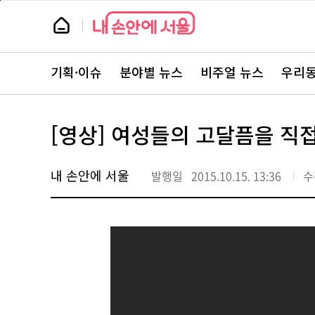
본
페
문
이
뉴
바
지
스
로
상
룸
가
단
뉴
기
으
스
로
기획·이슈
분야별 뉴스
비주얼 뉴스
우리동
주
이
요
동
서
비
스
[영상] 여성들의 고달픔을 직
바
로
가
기
내 손안에 서울
발행일
2015.10.15. 13:36
수