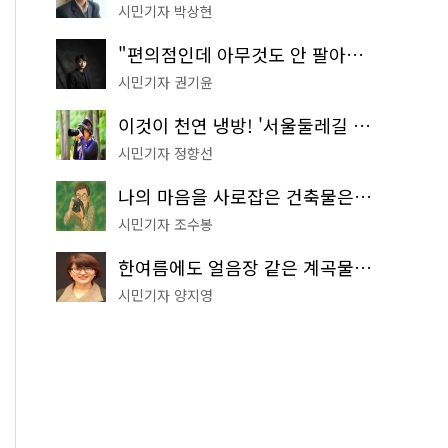
시민기자 박상현
"편의점인데 아무것도 안 팔아요" 서울에서 가장 특별한 편의점의 정체
시민기자 권기윤
이것이 천연 냉방! '서울둘레길 9코스'로 숲속 피서 떠나볼까
시민기자 정향선
나의 마음을 사로잡은 건축물은? '서울시 건축상' 수상작 공개!
시민기자 조수봉
한여름에도 얼음장 같은 계곡물! 서울 '진관사 계곡'이 천국이네~
시민기자 양지영