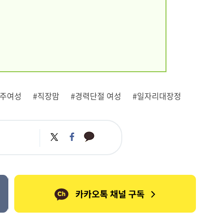
이주여성
#직장맘
#경력단절 여성
#일자리대장정
카
트
페
카
위
이
오
터
스
톡
북