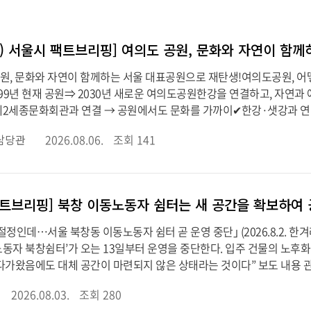
#남산케이블카
#장애인일자리
#교통
#
스) 서울시 팩트브리핑] 여의도 공원, 문화와 자연이 함
 공원, 문화와 자연이 함께하는 서울 대표공원으로 재탄생!여의도공원, 어떻
999년 현재 공원⇒ 2030년 새로운 여의도공원한강을 연결하고, 자연과
제2세종문화회관과 연결 → 공원에서도 문화를 가까이✔한강·샛강과 연결→
담당관
2026.08.06.
조회 141
팩트브리핑] 북창 이동노동자 쉼터는 새 공간을 확보하여
 절정인데…서울 북창동 이동노동자 쉼터 곧 운영 중단｣ (2026.8.2. 
동자 북창쉼터’가 오는 13일부터 운영을 중단한다. 입주 건물의 노후화에
다가왔음에도 대체 공간이 마련되지 않은 상태라는 것이다” 보도 내용 관련
2026.08.03.
조회 280