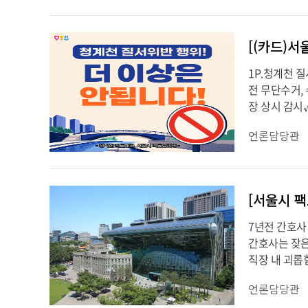
[(카드)서
1P.청계천 
전 무단수거,
장 상시 감시√
언론담당관
7년전 간호사 
간호사는 잦은
직장 내 괴롭
언론담당관