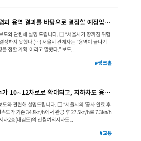
[서울시 팩트브리핑] 지반특성분석지도 공개방안은 충분한 의견수렴과 용역 결과를 바탕으로 결정할 예정입니다
 1) 보도와 관련해 설명 드립니다. □ “서울시가 땅꺼짐 위험
결정하지 못했다.(…) 서울시 관계자는 "용역이 끝나기
 정할 계획"이라고 말했다.” 보도...
#씽크홀
[서울시 팩트브리핑] 국회대로 지하화 사업이 완료되면 전체 차로수가 10∼12차로로 확대되고, 지하차도 용량대비 교통량 비율(V/C)이 감소되어 교통환경이 향상됩니다.
) 보도와 관련해 설명드립니다. □ “서울시의 '공사 완료 후
 기존 34.8㎞/h에서 완공 후 27.5㎞/h로 7.3㎞/h
지하2층(대심도)의 신월여의지하도...
#교통