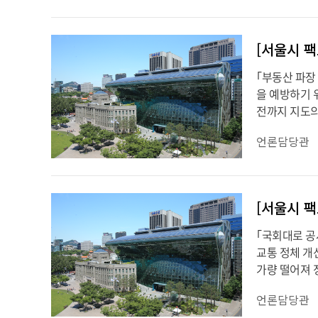
｢부동산 파장 
을 예방하기 
전까지 지도의 
언론담당관
｢국회대로 공사
교통 정체 개선
가량 떨어져 
언론담당관