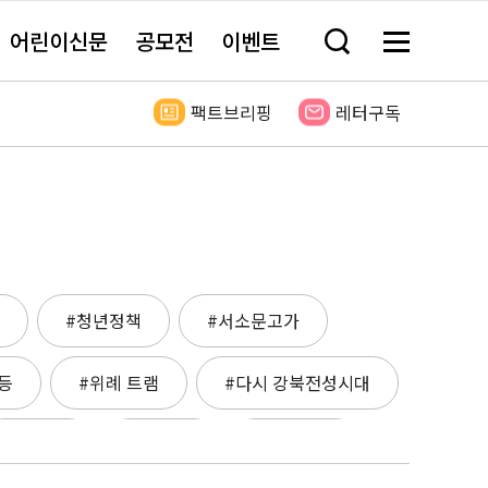
어린이신문
공모전
이벤트
검
메
색
뉴
창
전
열
체
팩트브리핑
레터구독
기
보
기
#청년정책
#서소문고가
등
#위례 트램
#다시 강북전성시대
#세빛섬
#성수동
#버스파업