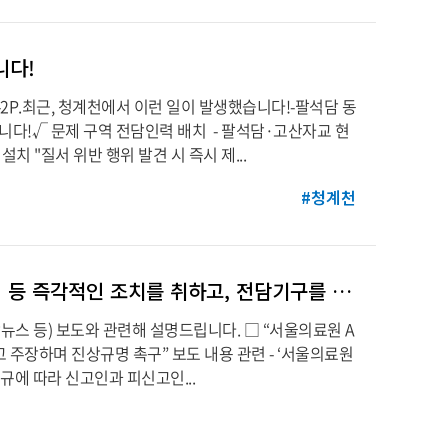
니다!
2P.최근, 청계천에서 이런 일이 발생했습니다!-팔석담 동
합니다!√ 문제 구역 전담인력 배치 - 팔석담·고산자교 현
치 "질서 위반 행위 발견 시 즉시 제...
#청계천
[서울시 팩트브리핑] 서울의료원은 신고자-피신고자 근무장소 분리 등 즉각적인 조치를 취하고, 전담기구를 통해 사실관계를 확인 중입니다
연합뉴스 등) 보도와 관련해 설명드립니다. □ “서울의료원 A
 주장하며 진상규명 촉구” 보도 내용 관련 - ‘서울의료원
규에 따라 신고인과 피신고인...