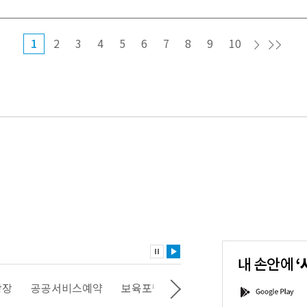
1
2
3
4
5
6
7
8
9
10
내
손
안
에
'서
광장
공공서비스예약
보육포털
일자리포털
문화포털
G
울'을
o
다