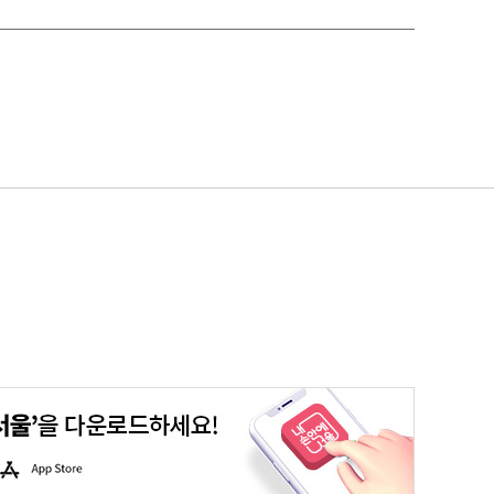
평생학습포털
청년포털
대기환경정보
에코마일리지
A
p