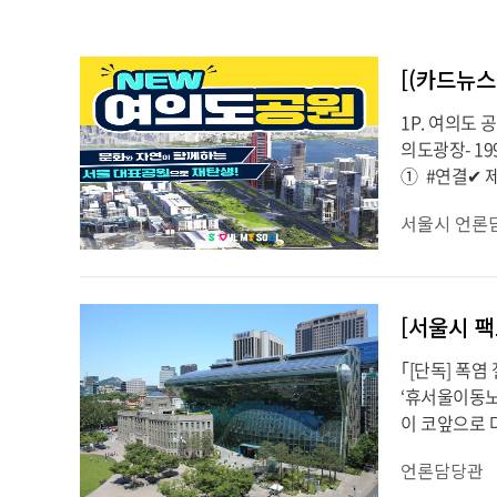
#감사의정원
#서울사회서비스원
[(카드뉴
1P. 여의도
의도광장- 1
➀ #연결✔ 
서울시 언론
[서울시 
｢[단독] 폭염
‘휴서울이동노
이 코앞으로 
언론담당관