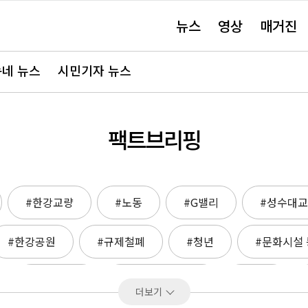
주
뉴스
영상
매거진
요
서
비
스
바
네 뉴스
시민기자 뉴스
로
가
기"
팩트브리핑
#한강교량
#노동
#G밸리
#성수대교
#한강공원
#규제철폐
#청년
#문화시설 
#세운지구
#파트너스하우스
#DDP
더보기