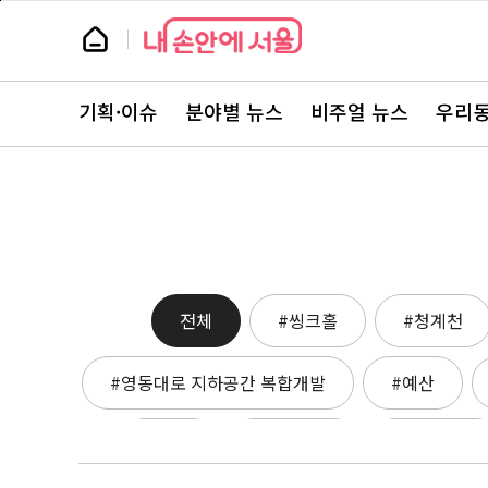
본
페
문
이
뉴
바
지
스
로
상
룸
가
단
뉴
기
으
스
로
기획·이슈
분야별 뉴스
비주얼 뉴스
우리동
주
이
요
동
서
비
스
바
로
가
기
전체
#씽크홀
#청계천
#영동대로 지하공간 복합개발
#예산
#택시
#한강버스
#주택공급