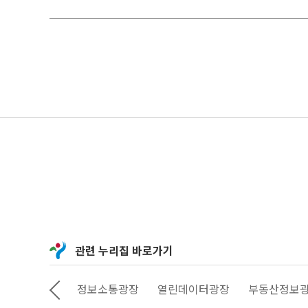
관련 누리집 바로가기
상상대로 서울
정보소통광장
열린데이터광장
부동산정보