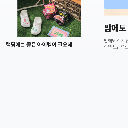
밤에도 
밤에도 식지 
캠핑에는 좋은 아이템이 필요해
수열 보급으로
서울의 밤이 더운 이유 최근 기후변화와 도시열섬 현
밤에도 더위가
일수는 46일로, 관측 이래 
건물이 태양열
발생하는 열까지 더
있을까요? 건물
내리쬐는 강한
반사하는 특수
반사율 UP!뜨거운 태
온도낮춰실내 더위 해소 취약시설 안전 보호!폭
노후주택부터 
안전을 지킵니다. 달궈진 아스팔트를 시원하게! 도로 살수차 집중 운행 