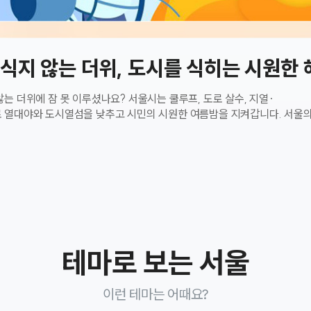
식지 않는 더위, 도시를 식히는 시원한
않는 더위에 잠 못 이루셨나요? 서울시는 쿨루프, 도로 살수, 지열·
 열대야와 도시열섬을 낮추고 시민의 시원한 여름밤을 지켜갑니다. 서울
상이 겹치면서 열대야 발생일수가 늘어나고,
 쉽게 식지 않는 날이 많아지고 있습니다. 바로 지난해(2025년) 서울의
가장 많았는데요. ​ 서울의 밤이 더운 이유? ️낮에는 아스팔트와
을 흡수하고 밤에는 흡수한 열을 천천히 방출하며 자동차, 건물, 에어컨 
해져 서울 도심의 온도는 쉽게 내려가지 않습니다. ​ 서울시는 어떻게 대응하고
 정수리에 얼음주머니를! 차열페인트(쿨루프) 시공지원 사업 여름철 하루 종일
 햇빛은 건물 옥상을 뜨겁게 달구고 실내까지 후끈하게 만듭니다. 서울시
 차열페인트를 옥상에 칠해 건물 자체의 온도를 낮추는 쿨루프 사업​을 지원합
양열이 건물에흡수되지 않고 반사 옥상 표면온도 DOWN!달궈진 옥상 표면
테마로 보는 서울
염에 약한 노후주택과복지시설 우선 지원
공공·민간 시설까지 두루 넓혀가며, 서울시는 더 길어지는 폭염과 열대
이런 테마는 어때요?
여름철 낮 동안 햇빛을