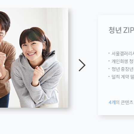
염·열대야가
청년 ZI
(약 15℃)
향
서울갤러리
개인회생 청년
청년 중장년
 의무 설치를
덜컥 계약 
,
 사용하기 ✅
에너지 절약
4개
의 콘텐츠
후환경소식 ☞원문 바로가기