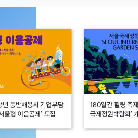
장년 동반채용시 기업부담
180일간 힐링 축제
 '서울형 이음공제' 모집
국제정원박람회' 