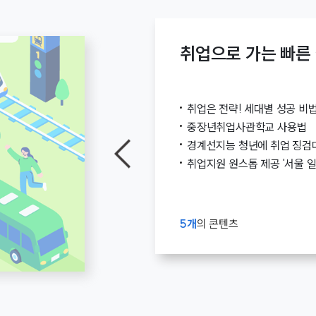
흡수한 도로의
지속되는 기간 동
살수된 물이 증발하면서
즉각적으로낮춰 도심 열섬 현상 완화
취업으로 가는 빠른
차단 폭염특보 시에는 도로 물청소를 하루 최대 6회까지 확대 추진하고 있어요! 실외기 뜨거운
바람을 멈춰라! 친환경 
나오는 막대한
취업은 전략! 세대별 성공 비
한 땅속의 지열
없는 안정성여름엔
중장년취업사관학교 사용법
건물에서 수열을 활용
경계선지능 청년에 취업 징검
길거리에직접 배출되는 열을 원
취업지원 원스톱 제공 '서울 
53MW)를 
제도화해 재생에
이렇게 대비하
낮 동안 창문
5개
의 콘텐츠
실천하기 ​ 폭염과 열대야는 지구가 우리에게 보내는 신호입니다. 서울시는 다양한 기후환경 정책을