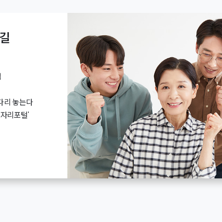
 열기는 밤이 되어도 쉽게 식지 않고 열대야를 부추깁니다. 서울시는 폭
안 최고기온 시간대를 중심으로 살수차를 집중 투입합니다! 물 증발 냉각 효과도로에
주변 열을 흡수하여 기온 강하 유도 지표면 온도 저감아스팔트 노면 온도를
 쾌적한 서울 밤하늘낮의 열기가 밤까지이어지지 않도록 원천
 길
재생열(지열·수열) 보급 활성화 ​ 여름철 밤거리, 에어컨 실외기에서 뿜어져
 인공열은 서울의 밤을 더 덥게 만드는 주범입니다. 사계절 내내 온도가 일정
법
과 한강수 등의 온도 차를 이용한 수열을 적극적으로 보급하고 있습니다. 날씨 영
 시원하고 겨울에는 따뜻한지열로 냉난방을 해결 도시 열섬 완화 효과대형
해냉각탑을 대체하고 열섬을 완화 인공열 배출 제로실외기로 인해
다리 놓는다
천적으로 억제 2025년 기준 이미 513MW(지열 460MW, 수열
일자리포털'
보급 완료! 2025년 1월부터 연면적 3만㎡ 이상 비주거 신축건물의 재생열
너지를 더욱 확대해 나가고 있습니다. 시민과 함께 만드는 시원한 서울 열대야
세요! ✅에어컨은 26℃로 설정하기 ✅에어컨은 선풍기·서큘레이터 함께
·커튼으로 햇빛 차단하기 ✅충분한 수분 섭취하기 ✅에코마일리지와 함께 
추진하며 시민과 함께 지속가능한 서울을 만들어가겠습니다. 출처 기