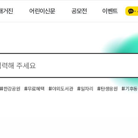
매거진
어린이신문
공모전
이벤트
#
한강공원
#
무료혜택
#
야외도서관
#
일자리
#
탄생응원
#
기후동