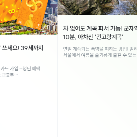
어도 계곡 피서 가능! 군자역에서 버스로
2026년 8월
 아차산 '긴고랑계곡'
영상
속되는 폭염을 피하는 방법! 멀리 떠나지 않고도
, 야영장으로 돌아와 서울의 야경을 바라보며 하루를 마무리한다. 서울시는 
2026년 8월 20
 여름을 슬기롭게 즐길 수 있는 곳들을
민방위훈련 교육용 
 시원한 피서지가
는 요즘이다. 숨 막히는 야외 더위와 무리한
방 탓에 금세 체력이 지치기 쉽다. 휴일만큼은
벗어나 바다나 계곡으로 훌쩍 떠나고 싶지만,
는 뚜벅이에게 장거리 이동은 큰 부담이다.
멀리 외곽으로 나가지 않아도 서울 도심 속에서
으로 가뿐하게 닿을 수 있는 숨은 계곡이 있다.
차림으로 부담 없이 피서를 즐길 수 있는 도심 속
소 아차산 '긴고랑계곡'을 찾아가 보았다. 지하철
선 군자역 3번 출구로 나와 바로 보이는
장에서 '광진02' 버스를 타면 10분 이내에
계곡'에 도착할 수 있다. 버스 종착지가
곡 입구라 따로 역을 확인하며 긴장할 필요