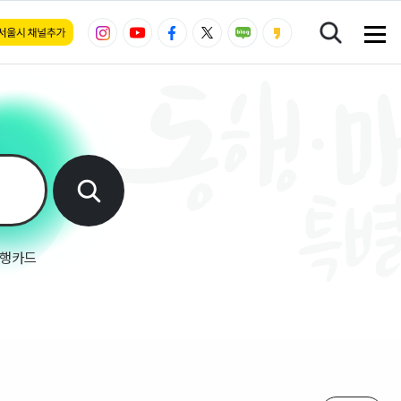
메
뉴
전
체
보
기
행카드