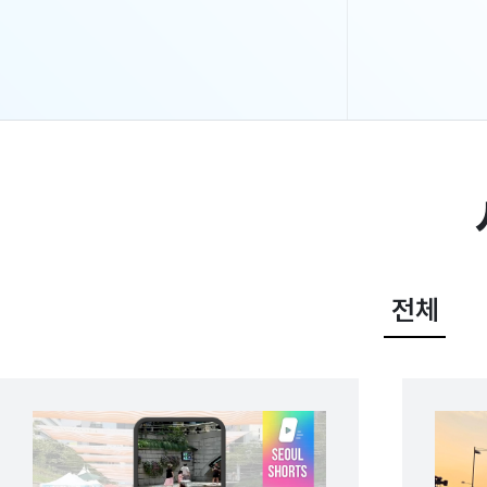
함량은
있도록 '플레이마켓존'이 추가되었다. 8월 9일까지
광화문광장 및 세종로공원 일대에서 진행되며, 운영
즈,
시간은 오후 1시부터 밤 10시까지이다. 입장료는
무료다. 워터웨이브존에는 대형 수영장과 8m 높이의
워터슬라이드, 워터버킷 등 다양한 물놀이를 즐길 수
있다. 영유아를 위한 낮은 수심의 바운스 수영장도 함께
운영해 가족 단위 방문객도 안심하고 즐길 수 있다.
플레이웨이브존에서는 올해 처음 조성된 지름 12m
,
규모의 돔 형태 모래 놀이터 ‘샌드 아지트’를 만날 수
잡힌
있다. 사전예약과 현장접수로 운영되며, 예약은 주별로
은
순차 오픈된다. 1인당 주차별 최대 4매까지 신청할 수
있다. 플레이마켓존에서는 소상공인이 판매하는 다양한
여름 소품과 상품을 만나볼 수 있으며, 푸드트럭에서
다양한 먹거리를 먹어볼 수 있다. 2026 서울 썸머비치
전체
.
프로그램명 운영일시 주요내용 참여방법
2026서울썸머비치 7.20.~8.9.13:00~22:00 -
활용해
(워터플레이존) 수영장, 워터슬라이드 등-
(플레이웨이브존) 샌드 아지트, 브랜드 홍보부스 등-
즐기는
(플레이마켓존) 소상공인 플리카멧, 푸드트럭 등
 등
현장접수(팔찌배부) 광화문광장 여름 상상놀이터
서울의
무더위 날려줄 바닥분수 운영 7월 20일부터 8월
인
9일까지 2026 서울썸머비치 연계 프로그램인