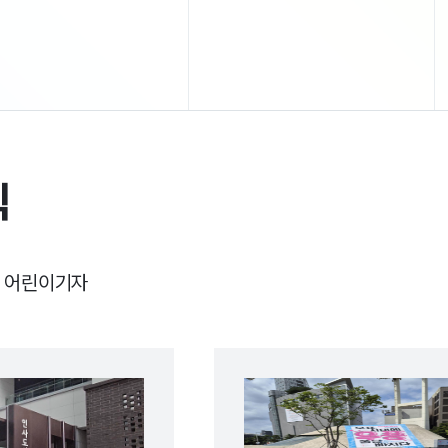
하게 도착할 수 있었다. 이렇게 대중교통으로
리지 않아 아차산의 자연에 둘러싸인 계곡을
수 있다는 것이 믿기지 않을 정도로 곧바로
풍경이 펼쳐졌다. 멀리서도 아이들의 뛰노는
와 시원한 계곡에 발을 담그고 쉬는 사람들의
 띄었다. 방금까지 접했던 폭염에 지친 도심
 사뭇 다른 모습이다. 산에서 불어오는 바람과
주 시원하게 느껴졌다. 그렇지만
보가 뜬 오후이다 보니 조금만 걸어도 금방
식
이 말라오기 시작했는데, 입구에 마련된
 보였다. 가까이 다가가 보니 광진구에서
 무더위 속 오아시스 '광진생수터'이다.
 예방'을 목적으로 1인 1병 무료 생수를
 있었다. 운영 기간은 평일, 주말 모두 오전
어린이기자
 저녁 6시까지이며 7~8월에만 운영된다.
서는 긴고랑계곡뿐만 아니라 중랑천 등
 밀집 지역 4개소에 생수 나눔터를 설치하고,
90병의 얼음생수를 제공하고 있다. 덕분에
물로 목을 축이고 아차산 등산을 떠나는
 쉽게 찾아볼 수 있었다. 아차산 '긴고랑계곡'은
부담 없이 시민 누구나 즐길 수 있는 장소이다.
차림으로 물놀이를 나온 가족, 친구, 연인부터