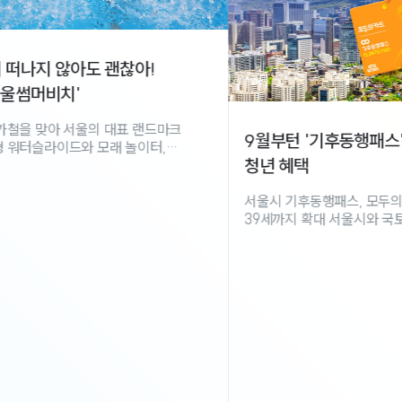
차 없
10분,
9월부턴 '기후동행패스' 쓰세요! 39세까지
연일 계
을 먹는다. 밤엔 수영장 야간 디제잉과 ‘한강 다리 밑 영화관’을 즐긴 후
서울에서
청년 혜택
소개합니다. 연일 이어지는 폭염에
간절해지
서울시 기후동행패스, 모두의카드 가입…청년 혜택
실내 냉
39세까지 확대 서울시와 국토교통부
일상을 
대도시권광역교통위원회(이하 대광위)는 서울시의
차가 없
기후동행카드 운영 종료(9월 말) 일정에 맞춰,
하지만 
서울시민을 대상으로 한 ‘모두의카드(기후동행패스)’를
대중교통
9월 1일 정식 출시한다. 서울시는 특화서비스로 청년
가벼운 
유형 연령 기준 연장(만 19~34세→만 19~39세)을
계곡 명
요청했고, 시스템 연계 및 검증하는 절차를 진행 중이다.
5·7호
이에 따라 만 35세~39세 서울시민도 청년 유형의 환급
버스정류
혜택을 지원받게 된다. ▴‘정률형’은 기본 20%, 청년
'긴고랑
30% 환급률이 적용되며, ▴‘정액형’은 환급
긴고랑계
기준금액으로 기본은 6만 2,000원, 청년은 5만