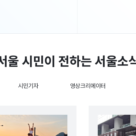
없이 편
5,000원이 적용된다. 향후, 기존 기후동행카드 혜택인
얼마 걸
제대군인 할인 연령 연장(~만 42세), 따릉이 할인 연계
찾아올 
등을 적용할 예정이다. 모두의카드는 ‘정률형’과
시원한 
‘정액형’ 중 가장 유리한 방식을 자동 적용하는 환급
웃음소리
시스템을 갖추고 있어 6만 2,000원 이하 대중교통
모습이 눈에
이용금액도 정률형으로 환급받을 수 있다. 다자녀,
풍경과는
어르신, 저소득층에게 차등을 두어 환급 혜택을 지원
그늘이 아
중이며, 특히 고유가 상황에 대응해 9월까지 한시적으로
폭염주의
추경 혜택을 제공 중이다. 이미 모두의카드(K-패스)를
서울 시민이 전하는 서울소
다시 목
이용 중인 서울시민은 카드를 추가로 발급받지 않아도,
냉장고가
‘서울시 특화 혜택’(만 35~39세 서울시민에게는 청년
운영하는
유형 적용)이 자동 적용된다. 또한, 서울시는 기존
'온열질환
기후동행카드 30일권 종료와 모두의카드
나눠주고
(기후동행패스) 시행 사이에 시민 불편이나 혜택 공백이
시민기자
영상크리에이터
9시부터
발생하지 않도록 기존 기후동행카드 30일권의 운영을
광진구에
한 달 연장한다. 따라서, 기존 선불 기후동행카드의
야외활동
‘마지막 충전’을 8월 31일로 변경하고, 선불
하루 6
기후동행카드 사용은 9월 29일까지, 후불 기후동행카드
시원한 
사용은 9월 30일까지 연장한다.모두의카드 전국 모든
등산객도
지역에서 버스(마을·시내·광역), 전철(도시, 신분당선,
입장료 
GTX, 공항철도 등) 등 대중교통 이용 시 환급(거주지
가벼운 
외에도 이용 가능) (환급방식) 정률제·정액제 중 사전