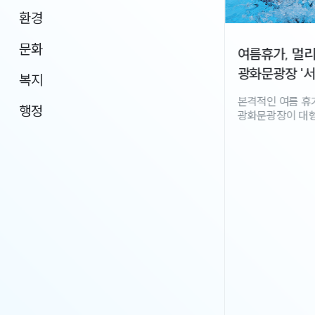
환경
문화
여름휴가, 멀리 떠나지 않아도 괜찮아!
광화문광장 '서울썸머비치'
복지
본격적인 여름 휴가철을 맞아 서울의 대표 랜드마크
울시
행정
 무렵 임시야영장에 텐트를 친다. 저녁 식사는 ‘땡겨요’로 주문한 배달음식
광화문광장이 대형 워터슬라이드와 모래 놀이터,
푸드트럭은 물론 탈의실, 파고라 쉼터 등 편의시설까지
갖춘 올여름 대표 피서지로 거듭난다. 서울시는
광화문광장에서 7월 20일부터 8월 9일까지 2026
서울썸머비치와 연계 프로그램인 광화문광장 여름
 수
상상놀이터를 운영한다. 서울썸머비치 서울
도심에서 즐기는 물놀이와 모래놀이 서울관광재단과
김밥을
서울시가 공동 주관하는 2026 서울썸머비치는 ‘Wave
 22일
Summer, Play Seoul’을 슬로건으로, 서울의 대표
도심 공간인 광화문광장을 물놀이 시설, 모래 놀이터,
휴식 공간 등이 어우러진 도심 속 이색 휴양지로
조성한다. 이번 서울썸머비치는 대형 수영장과
워터슬라이드, 워터버킷, 바운스 수영장(낮은 수심의
식으로
풀장) 등 다양한 물놀이 시설이 집결된 '워터웨이브존'은
물론, 올해는 특히 다양한 소품과 음식을 같이 즐길 수