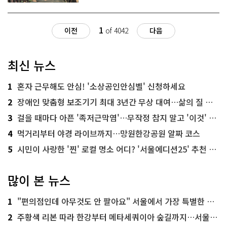
1
이전
of 4042
다음
최신 뉴스
1
혼자 근무해도 안심! '소상공인안심벨' 신청하세요
2
장애인 맞춤형 보조기기 최대 3년간 무상 대여…삶의 질 높인다
3
걸을 때마다 아픈 '족저근막염'…무작정 참지 말고 '이것' 해보세요!
4
먹거리부터 야경 라이브까지…망원한강공원 알짜 코스
5
시민이 사랑한 '찐' 로컬 명소 어디? '서울에디션25' 추천 코스
많이 본 뉴스
1
"편의점인데 아무것도 안 팔아요" 서울에서 가장 특별한 편의점의 정체
2
주황색 리본 따라 한강부터 메타세쿼이아 숲길까지…서울둘레길 15코스