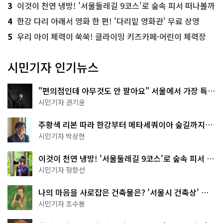
3
이것이 천연 냉방! '서울둘레길 9코스'로 숲속 피서 떠나볼까
4
한강 다리 아래서 영화 한 편! '다리밑 영화관' 무료 상영
5
우리 아이 체력이 쑥쑥! 클라이밍 키즈카페·어린이 체력장
시민기자 인기뉴스
"편의점인데 아무것도 안 팔아요" 서울에서 가장 특별
한 편의점의 정체
시민기자 권기윤
주황색 리본 따라 한강부터 메타세쿼이아 숲길까지…
서울둘레길 15코스
시민기자 박상현
이것이 천연 냉방! '서울둘레길 9코스'로 숲속 피서 떠
나볼까
시민기자 정향선
나의 마음을 사로잡은 건축물은? '서울시 건축상' 수
상작 공개!
시민기자 조수봉