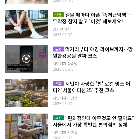
2026.08.07.
면에 적힌 지역 이름을 읽는 재미도 쏠쏠했다. 평소 대형마트에서 쉽게 지
나치던 제품도 생산지를 알고 바라보니 새롭게 느껴졌다. 현재 이곳에는
걸을 때마다 아픈 '족저근막염'…
안전
전국 약 150개 지역, 403개 업체가 생산한 농수특산물과 가공식품 등
무작정 참지 말고 '이것' 해보세요!
2,000여 개 상품이 입점해 있다. 정기적인 입점 심사를 거친 상품만 취급
한다는 점도 장을 보는 시민에게는 신뢰를 더한다. 선반에는 비슷해 보이
김기천 과장
지만 재료와 제조 방식이 조금씩 다른 제품들이 나란히 놓여 있었다. 가격
2026.08.07.
표와 원재료 표시를 비교하며 천천히 둘러보니, 장보기 자체가 지역을 알
아가는 시간이 됐다. 제철 먹거리와 지역별 가공식품을 한자리에서 만날
먹거리부터 야경 라이브까지…망
문화
수 있어 여러 지역의 특산품을 찾아다니기 어려운 시민에게도 유용해 보였
원한강공원 알짜 코스
다. 매장에서는 먹거리만 만날 수 있는 것이 아니다. 지자체 캐릭터를 활용
한 상품과 지역 기념품도 눈길을 끌었다. 친근한 캐릭터와 감각적인 포장
시민기자 양순남
덕분에 지역 특산물이 오래된 이미지에 머물지 않고 젊고 새로운 상품으로
2026.08.07.
다가왔다.소비자의 장바구니가 생산자의 판로로 서울동행상회를 둘러보
며 가장 인상 깊었던 것은 상품의 양보다 그 뒤에 담긴 관계였다. 시민은 품
시민이 사랑한 '찐' 로컬 명소 어
질을 심사받은 국내산 먹거리를 비교하며 구매하고, 지역의 중·소농과 생
문화
산자는 서울 시민을 만날 안정적인 판매 창구를 얻는다. 단순히 물건을 사
디? '서울에디션25' 추천 코스
고파는 데서 끝나지 않고, 소비자의 선택이 지역 생산자를 응원하는 방식
시민기자 김경선
으로 이어지는 셈이다. 일반 소비자는 생산자가 누구인지, 어떤 과정을 거
2026.08.07.
쳐 상품이 만들어졌는지 알기 어렵다. 반대로 규모가 작은 농가와 업체는
좋은 제품을 만들어도 홍보하거나 안정적인 판매처를 확보하기가 쉽지 않
다. 서울동행상회는 그 거리를 좁혀 주는 중간 다리처럼 느껴졌다. 생산자
"편의점인데 아무것도 안 팔아요"
복지
에게 낮은 판매 수수료를 적용하고 시민에게 지역의 우수한 상품을 소개한
서울에서 가장 특별한 편의점의 정체
다는 운영 취지도 ‘동행’이라는 이름과 잘 어울렸다. 매장 한쪽의 자율포장
시민기자 권기윤
대도 눈길을 끌었다. 필요한 만큼 포장지를 사용할 수 있고, 옆에 마련된 분
2026.08.07.