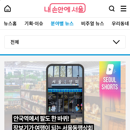
본
페
내
문
이
내
손
검
메
바
지
손
안
색
뉴
로
상
안
주
에
창
전
가
단
에
뉴스홈
기획·이슈
분야별 뉴스
비주얼 뉴스
우리동네
요
서
열
체
기
으
서
서
울
기
보
로
울
비
기
이
-
분
스
동
서
전체
바
야
울
로
시
별
가
전
대
기
뉴
표
체
소
스
통
포
털
성북구
송파구
양천구
영등포