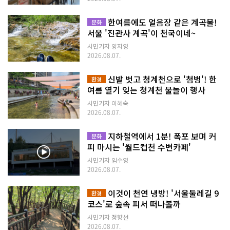
리배출함에 쓰레기를 구분해 버릴 수 있었다. 쇼핑 카트도 한곳에 가지런
히 보관돼 있어 큰 상품이나 여러 제품을 구매할 때 편리해 보였다. 화려한
진열뿐 아니라 실제 이용자의 동선을 고려한 구성 덕분에 공간이 더욱 편
한여름에도 얼음장 같은 계곡물!
문화
안하게 느껴졌다.올 때마다 다른 지역을 만나는 곳 한 바퀴를 모두 둘러보
서울 '진관사 계곡'이 천국이네~
고 나니, 서울동행상회는 ‘전국 특산물을 판매하는 상점’이라는 말만으로
는 다 설명하기 어려운 곳이라는 생각이 들었다. 지역별 먹거리와 상품을
시민기자 양지영
통해 생산자의 이야기를 만나고, 서울 시민의 일상적인 소비가 지역 경제
2026.08.07.
와 이어지는 과정을 직접 체감할 수 있었기 때문이다. 계절별 제철 식재료
기획전과 생산자 행사, 체험 프로그램도 운영될 예정이어서 방문 시기에
신발 벗고 청계천으로 '첨벙'! 한
환경
따라 새로운 상품과 지역을 만날 수 있다. 먹거리 구매를 넘어 지역의 문화
여름 열기 잊는 청계천 물놀이 행사
와 사람을 알아가는 교류 공간으로 확장되고 있다는 점도 기대를 모은다.
운영시간은 화요일부터 일요일까지 오전 10시 30분부터 오후 7시까지다.
시민기자 이혜숙
온라인 스마트스토어에서도 지역 상품을 살펴볼 수 있다. 북촌이나 인사동
2026.08.07.
을 걷는 길이라면 잠시 들러 팔도의 맛을 구경해 보자. 장바구니에 담은 작
은 상품 하나가 어느 지역 생산자에게는 새로운 판로가 될 수 있다. 서울에
지하철역에서 1분! 폭포 보며 커
문화
서 시작한 장보기가 지역과 함께 걷는 ‘동행’이 되는 곳, 서울동행상회였
피 마시는 '월드컵천 수변카페'
다.서울동행상회 ○ 위치 : 서울시 종로구 율곡로 39 안국빌딩 신관 1층 ○
교통 : 지하철 3호선 안국역 1번 출구 ○ 운영시간 : 화~일요일
시민기자 임수영
10:30~19:00 ○ 휴무 : 매월 마지막 주 월요일, 1월 1일, 설날, 설날 다음
2026.08.07.
날, 추석, 추석 다음 날 ○ 인스타그램(@donghaeng_store) ○ 네이버
스마트스토어 ○ 누리집
이것이 천연 냉방! '서울둘레길 9
환경
코스'로 숲속 피서 떠나볼까
시민기자 정향선
2026.08.07.