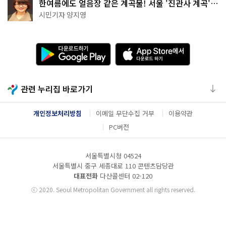
한여름에도 얼음장 같은 계곡물! 서울 '진관사 계곡'이
천국이네~
시민기자 양지영
다
A
운
p
로
p
드
S
하
t
관련 누리집 바로가기
기
o
G
r
o
e
개인정보처리방침
이메일 무단수집 거부
이용약관
o
에
g
서
PC버전
l
다
e
운
P
로
서울특별시청 04524
l
드
a
하
서울특별시 중구 세종대로 110 콘텐츠담당관
y
기
대표전화
다산콜센터
02-120
ⓒ
2020. Seoul Metropolitan Government all rights reserved.