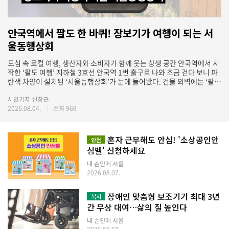
안국역에서 팔도 한 바퀴! 장보기가 여행이 되는 서
울동행상회
도심 속 로컬 여행, 생산자와 소비자가 함께 웃는 상생 공간 안국역에서 시
작한 ‘팔도 여행’ 지하철 3호선 안국역 1번 출구로 나와 조금 걷다 보니 파
란색 차양이 설치된 ‘서울동행상회’가 눈에 들어왔다. 건물 외벽에는 ‘팔도
농수특산물이 한자리에’라는 문구가 알록달록한 글씨로 적혀 있었고, 한
쪽에는 장바구니를 든 커다란 해치 캐릭터가 방문객을 반기고 있었다. 전
시민기자 신창근
통적인 농산물 판매장이라기보다 밝고 친근한 지역 문화 공간에 가까운 첫
2026.08.04.
조회 969
인상이었다. 자동문을 열고 들어서자 가장 먼저 전국 각 지역을 소개하는
배너가 눈에 띄었다. 경기·인천과 강원도부터 충청남북도, 전라남북도, 경
상남북도, 제주도까지 지역 이름과 대표 먹거리가 지도 위에 표시돼 있었
혼자 근무해도 안심! '소상공인안
안전
다. 서울 한복판에 서 있으면서도 팔도를 차례로 여행하는 듯한 기분이 들
심벨' 신청하세요
었다. 매대만 급히 둘러보기보다 지역 안내를 하나씩 읽으며 걸으니, 상품
이 어느 고장에서 왔고 어떤 환경에서 만들어졌는지 자연스럽게 궁금해졌
내 손안에 서울
다. 서울동행상회는 2018년 지역 중·소농의 판로를 돕기 위해 문을 연 서
2026.08.07.
울시의 지역상생 공간이다. 최근 한 달여간 재정비를 거쳐 올해 6월 17일
새롭게 재개장했다. ☞ [관련 기사] 보러와요! 달라진 '서울동행상회'…3
장애인 맞춤형 보조기기 최대 3년
복지
일간 이벤트·시식행사진열대마다 펼쳐지는 전국의 맛 매장 안쪽으로 들
간 무상 대여…삶의 질 높인다
어갈수록 예상보다 다양한 상품이 진열돼 있어 놀라웠다. 쌀과 잡곡, 건나
물, 양념류 같은 기본 식재료부터 간식, 차, 음료, 즉석식품과 간편식까지
내 손안에 서울
한 끼 식사와 선물을 모두 준비할 수 있을 만큼 구성도 풍부했다. 포장지 앞