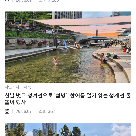
시민기자 이혜숙
신발 벗고 청계천으로 '첨벙'! 한여름 열기 잊는 청계천 물
놀이 행사
26.08.07.
조회 367