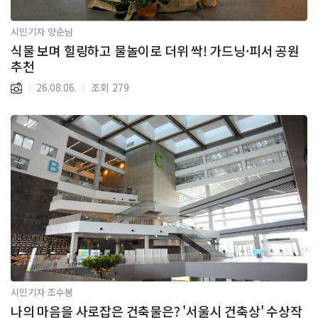
시민기자 양순남
식물 보며 힐링하고 물놀이로 더위 싹! 가드닝·피서 공원
추천
26.08.06.
조회 279
시민기자 조수봉
나의 마음을 사로잡은 건축물은? '서울시 건축상' 수상작