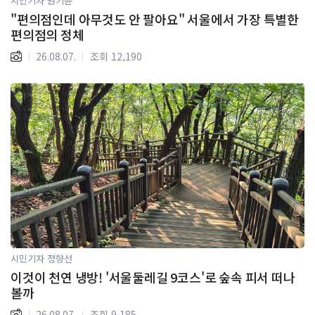
시민기자 권기윤
"편의점인데 아무것도 안 팔아요" 서울에서 가장 특별한
편의점의 정체
26.08.07.
조회 12,190
시민기자 정향선
이것이 천연 냉방! '서울둘레길 9코스'로 숲속 피서 떠나
볼까
26.08.07.
조회 9,185