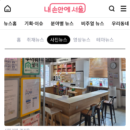
본
페
내
문
이
내
손
검
메
바
지
손
안
색
뉴
로
상
안
주
에
창
전
가
단
에
뉴스홈
기획·이슈
분야별 뉴스
비주얼 뉴스
우리동네
요
서
열
체
기
으
서
서
울
기
보
로
울
비
기
이
-
시
스
홈
취재뉴스
사진뉴스
영상뉴스
테마뉴스
동
서
바
민
울
로
시
기
가
대
기
자
표
소
뉴
통
스
포
털
동구
강북구
강서구
관악구