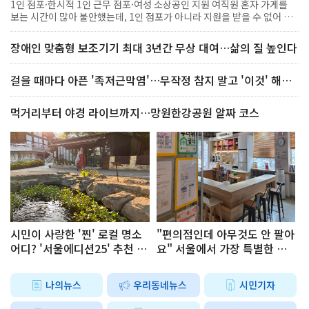
1인 점포·한시적 1인 근무 점포·여성 소상공인 지원 여직원 혼자 가게를
보는 시간이 많아 불안했는데, 1인 점포가 아니라 지원을 받을 수 없어 아
쉬웠어요. 1인 점포는 아니지만 안전장치가 필요한 소상공인은 적지 않다.
서울시가 이런 현장의 목소리를 반영해 ‘소상공인안심벨’ 지원 대상을 기
장애인 맞춤형 보조기기 최대 3년간 무상 대여…삶의 질 높인다
존 1인 점포와 한시적 1인 근무 점포에서 여성 소상공인까지 확대한다. ‘소
상공인안심벨’은 점포에서 위급상황이 발생했을 때 버튼 하나로 긴급 신고
가 가능한 장비다. 비상벨을 누르면 점포 외부 경광등이 점멸하고 경고음
걸을 때마다 아픈 '족저근막염'…무작정 참지 말고 '이것' 해보세요!
이 울리며, 자치구 CCTV 관제센터와 연결돼 필요하면 경찰 출동까지 연계
한다. 실제로 안심벨은 주취자 난동이나 손님의 위협 등 다양한 상황에
먹거리부터 야경 라이브까지…망원한강공원 알짜 코스
서 도움을 주고 있다. 2024년 도입 이후 지금까지 안심벨을 통한 신고
는 총 2,891건, 이 가운데 경찰 출동으로 이어져 상황이 해결된 사례
는 50건이다. 올해 5월에도 60대 여성이 운영하는 한 분식집에서 위협
을 가하는 사람이 있어 안심벨을 작동하자, 가해자가 경광등 소리를 듣
고 도주했고 경찰이 출동해 상황을 마무리한 사례가 있었다. 이 밖에
도 주취자의 행패나 만취자의 난동 등 다양한 상황에서 활용됐다.서울시
누리집에서 상시 신청 가능 이번 지원 확대에 따라 기존 1인 점포와 한시적
1인 근무 점포뿐 아니라 여성 소상공인도 안심벨을 설치할 수 있게 됐다.
미용실, 네일숍, 음식점, 카페처럼 시민과 접점이 많고 단독 근무나 야간
영업이 잦은 점포의 안전 강화에도 도움이 될 것으로 기대된다. ‘소상공인
시민이 사랑한 '찐' 로컬 명소
"편의점인데 아무것도 안 팔아
안심벨’은 서울시 누리집에서 상시 신청할 수 있으며, 자부담금은 2만 원
어디? '서울에디션25' 추천 코
요" 서울에서 가장 특별한 편
이다.소상공인안심벨 신청 안내 ○ 지원대상 : 서울시 내 1인 점포 및 여성
스
의점의 정체
소상공인 ※ 2인 이상이라도 교대근무 등으로 한시적 1인 근무하는 경우
지원 가능 ○ 지원물품 : 경광등, 비상벨, 스마트허브, 사인보드 등 4종 ○
나의뉴스
우리동네뉴스
시민기자
자부담금 : 2만원 ○ 신청기간 : 26.2.13 ~ 연중 상시 접수 (물량 소진 시 조
기 마감) ○ 신청방법 : 서울시 누리집 ※ 신청 전 사업자등록증 또는 사업