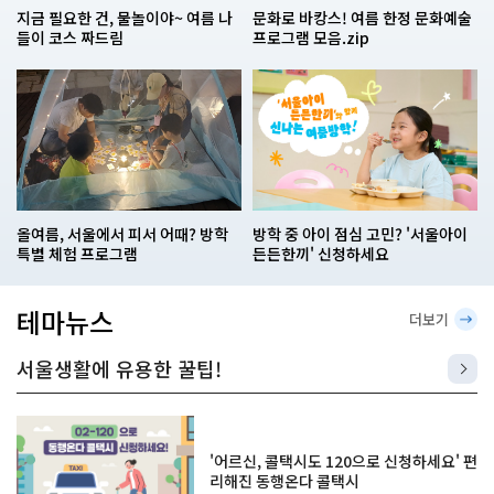
지금 필요한 건, 물놀이야~ 여름 나
문화로 바캉스! 여름 한정 문화예술
들이 코스 짜드림
프로그램 모음.zip
올여름, 서울에서 피서 어때? 방학
방학 중 아이 점심 고민? '서울아이
특별 체험 프로그램
든든한끼' 신청하세요
테마뉴스
더보기
서울생활에 유용한 꿀팁!
'어르신, 콜택시도 120으로 신청하세요' 편
리해진 동행온다 콜택시