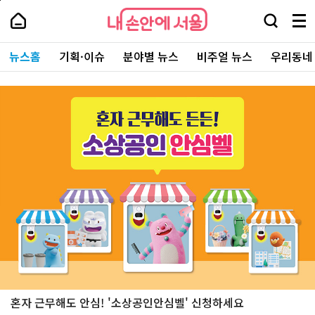
본
페
내
문
이
내
손
검
메
바
지
손
안
색
뉴
로
상
안
주
에
창
전
가
단
에
뉴스홈
기획·이슈
분야별 뉴스
비주얼 뉴스
우리동네
요
서
열
체
기
으
서
서
울
기
보
로
울
비
기
이
-
뉴
스
동
서
바
스
울
로
시
홈
가
대
기
표
소
통
포
털
노원구
도봉구
동대문구
동작구
혼자 근무해도 안심! '소상공인안심벨' 신청하세요