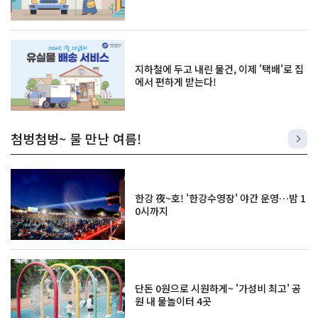
지하철에 두고 내린 물건, 이제 '택배'로 집
에서 편하게 받는다!
첨벙첨벙~ 물 만난 여름!
한강 夜~호! '한강수영장' 야간 운영…밤 1
0시까지
단돈 0원으로 시원하게~ '가성비 최고' 공
원 내 물놀이터 4곳