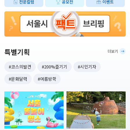
전문칼럼
공모전
이벤트
자등록증명을 준비해 주세요. (발급년도 무관) 서울시는 신청을 통한 일
반 지원과 함께 서울경찰청, 자치구 등과 협력해 특별공급(무료)​도 병행
한다. 경찰의 범죄예방 활동을 통해 발굴한 범죄취약 지역과 전통시
장, 골목상권 등 안전 수요가 높은 지역에 집중 배포할 계획이다. 한편 서
울시는 시민들이 사업을 보다 쉽게 이해할 수 있도록 기존 ‘안심경광
등’의 명칭을 ‘소상공인안심벨’로 변경했다.
특별기획
더보기
#코스의발견
#200%즐기기
#시민기자
#문화달력
#여름방학