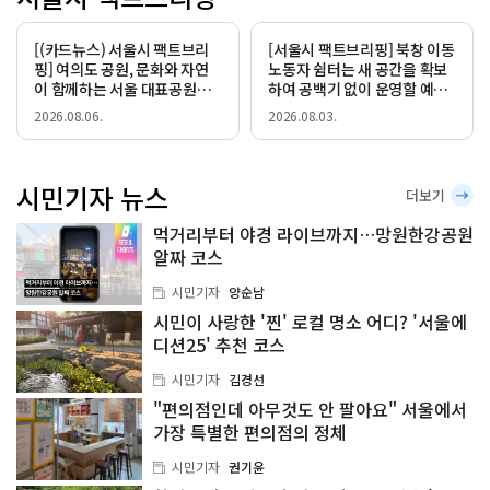
[(카드뉴스) 서울시 팩트브리
[서울시 팩트브리핑] 북창 이동
핑] 여의도 공원, 문화와 자연
노동자 쉼터는 새 공간을 확보
이 함께하는 서울 대표공원으
하여 공백기 없이 운영할 예정
로 재탄생!
입니다
2026.08.06.
2026.08.03.
시민기자 뉴스
더보기
먹거리부터 야경 라이브까지…망원한강공원
알짜 코스
시민기자
양순남
시민이 사랑한 '찐' 로컬 명소 어디? '서울에
디션25' 추천 코스
시민기자
김경선
"편의점인데 아무것도 안 팔아요" 서울에서
가장 특별한 편의점의 정체
시민기자
권기윤