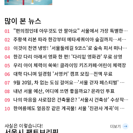
많이 본 뉴스
"편의점인데 아무것도 안 팔아요" 서울에서 가장 특별한
01
편의점의 정체
주황색 리본 따라 한강부터 메타세쿼이아 숲길까지…서울
02
둘레길 15코스
이것이 천연 냉방! '서울둘레길 9코스'로 숲속 피서 떠나볼
03
까
한강 다리 아래서 영화 한 편! '다리밑 영화관' 무료 상영
04
우리 아이 체력이 쑥쑥! 클라이밍 키즈카페·어린이 체력장
05
대학 다니며 일경험 '서영커' 캠프 모집…전액 무료
06
9월 20일, 차 없는 도심 걸어요…'서울 걷자 페스티벌' 선
07
착순 5천명
내년 서울 예산, 어디에 쓰면 좋을까요? 온라인 투표
08
나의 마음을 사로잡은 건축물은? '서울시 건축상' 수상작
09
공개!
한여름에도 얼음장 같은 계곡물! 서울 '진관사 계곡'이 천
10
국이네~
사실은 이렇습니다!
더보기
서울시 팩트브리핑