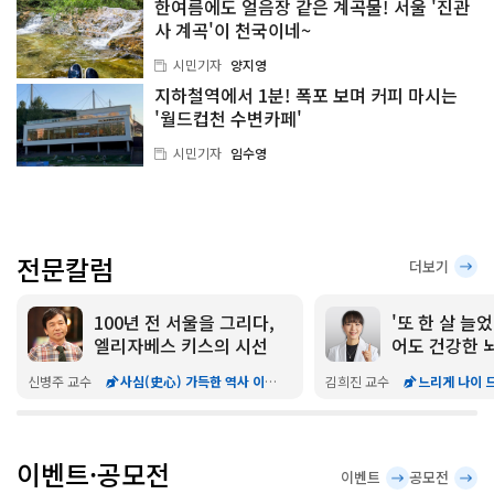
한여름에도 얼음장 같은 계곡물! 서울 '진관
사 계곡'이 천국이네~
시민기자
양지영
지하철역에서 1분! 폭포 보며 커피 마시는
'월드컵천 수변카페'
시민기자
임수영
전문칼럼
더보기
100년 전 서울을 그리다,
'또 한 살 늘었
엘리자베스 키스의 시선
어도 건강한 
지 비결
신병주 교수
사심(史心) 가득한 역사 이야기
김희진 교수
느리게 나이 
이벤트·공모전
이벤트
공모전