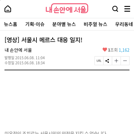
본
페
내
문
이
내
손
검
메
바
지
손
안
색
뉴
로
상
안
주
에
창
전
가
단
에
뉴스홈
기획·이슈
분야별 뉴스
비주얼 뉴스
우리동네
요
서
열
체
기
으
서
서
울
기
보
로
울
비
기
이
-
[영상] 서울시 메르스 대응 일지!
스
동
서
바
울
좋
내 손안에 서울
1
조회
1,162
로
시
아
가
대
발행일
2015.06.08. 11:04
요
기
페
S
글
글
표
수정일
2015.06.08. 18:34
이
N
자
자
소
지
S
크
크
통
U
공
기
기
포
R
유
크
작
털
L
하
게
게
복
기
변
변
사
경
경
하
하
기
기
미온적인 조치로는 서울시민의 안전을 지킬 수 없습니다.