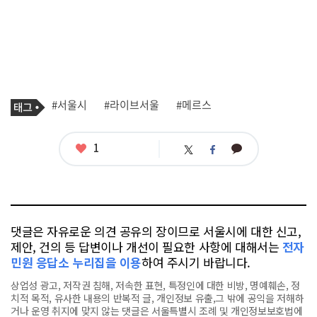
기
태
#서울시
#라이브서울
#메르스
사
그
관
련
태
좋
1
카
트
페
그
아
카
위
이
요
오
터
스
톡
북
댓글은 자유로운 의견 공유의 장이므로 서울시에 대한 신고,
제안, 건의 등 답변이나 개선이 필요한 사항에 대해서는
전자
민원 응답소 누리집을 이용
하여 주시기 바랍니다.
상업성 광고, 저작권 침해, 저속한 표현, 특정인에 대한 비방, 명예훼손, 정
치적 목적, 유사한 내용의 반복적 글, 개인정보 유출,그 밖에 공익을 저해하
거나 운영 취지에 맞지 않는 댓글은 서울특별시 조례 및 개인정보보호법에