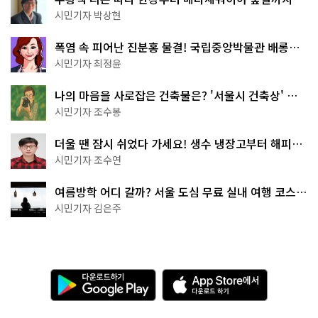
서울둘레길 15코스
시민기자 박상현
폭염 속 피어난 진분홍 물결! 국립중앙박물관 배롱나
무 명소
시민기자 최정윤
나의 마음을 사로잡은 건축물은? '서울시 건축상' 수
상작 공개!
시민기자 조수봉
더울 땐 잠시 쉬었다 가세요! 생수 냉장고부터 해피소
·무더위쉼터까지
시민기자 조수연
여름방학 어디 갈까? 서울 도심 무료 실내 여행 코스
추천
시민기자 김은주
다
A
운
p
로
p
드
S