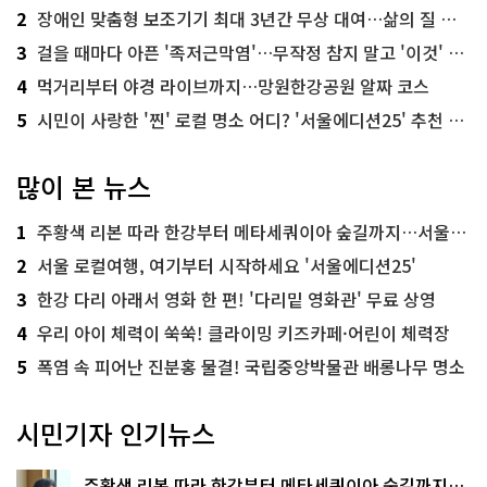
2
장애인 맞춤형 보조기기 최대 3년간 무상 대여…삶의 질 높인다
3
걸을 때마다 아픈 '족저근막염'…무작정 참지 말고 '이것' 해보세요!
4
먹거리부터 야경 라이브까지…망원한강공원 알짜 코스
5
시민이 사랑한 '찐' 로컬 명소 어디? '서울에디션25' 추천 코스
많이 본 뉴스
1
주황색 리본 따라 한강부터 메타세쿼이아 숲길까지…서울둘레길 15코스
2
서울 로컬여행, 여기부터 시작하세요 '서울에디션25'
3
한강 다리 아래서 영화 한 편! '다리밑 영화관' 무료 상영
4
우리 아이 체력이 쑥쑥! 클라이밍 키즈카페·어린이 체력장
5
폭염 속 피어난 진분홍 물결! 국립중앙박물관 배롱나무 명소
시민기자 인기뉴스
주황색 리본 따라 한강부터 메타세쿼이아 숲길까지…