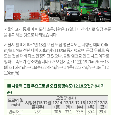
서울역고가 통제 이후 도심 소통상황은 17일과 마찬가지로 일정 수준
을 유지하는 것으로 나타났습니다.
서울시 발표에 따르면 18일 오전 도심 평균속도는 시행전 대비 0.4k
m/h(1.7%), 전년 대비 2.3km/h(11.0%) 증가했으며, 근접 우회로 속
도는 첫날 대비 다소 안정되고 있으나, 금일 염천교 인근 사고 여파로
청파로 속도가 감소했습니다. (※ 오전기준 : 14(월) 19.7km/h → 15
(화) 21.2km/h → 16(수) 22.4km/h → 17(목) 22.3km/h → 18(금) 2
1.0km/h)
■ 서울역 근접 주요도로별 오전 통행속도(12.18 오전7~9시 기
준)
오전(7~9시)
도로명 (k
시행전 (15.12월
12.14
12.15
12.16
12.17
12.18
m/h)
둘째주)
(월)
(화)
(수)
(목)
(금)
만리재로
25.9
30.5
33.1
33.5
30.4
29.4