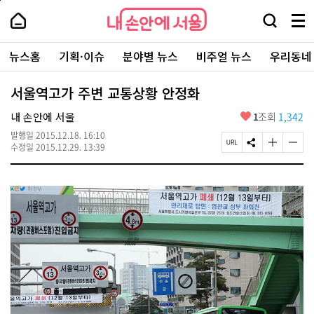
본
페
내
문
이
내
손
검
메
바
지
손
안
색
뉴
로
상
안
주
에
창
전
가
단
에
뉴스홈
기획·이슈
분야별 뉴스
비주얼 뉴스
우리동네
요
서
열
체
기
으
서
서
울
기
보
로
울
비
기
이
-
서울역고가 주변 교통상황 안정화
스
동
서
바
울
좋
내 손안에 서울
1
조회
1,342
로
시
아
가
대
발행일
2015.12.18. 16:10
요
기
페
S
글
글
표
수정일
2015.12.29. 13:39
이
N
자
자
소
지
S
크
크
통
U
공
기
기
포
R
유
크
작
털
L
하
게
게
복
기
변
변
사
경
경
하
하
기
기