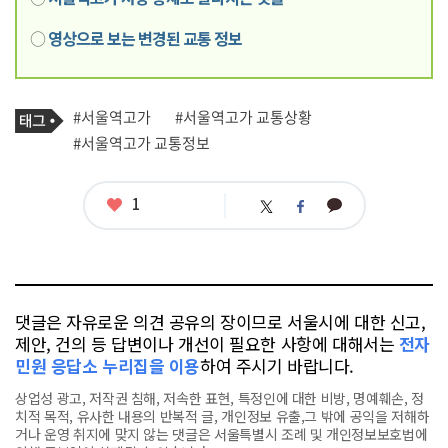
○
영상으로 보는 변경된 교통 정보
기
태
#서울역고가
#서울역고가 교통상황
사
그
관
#서울역고가 교통정보
련
태
그
좋
1
카
트
페
아
카
위
이
요
오
터
스
톡
북
댓글은 자유로운 의견 공유의 장이므로 서울시에 대한 신고,
제안, 건의 등 답변이나 개선이 필요한 사항에 대해서는
전자
민원 응답소 누리집을 이용
하여 주시기 바랍니다.
상업성 광고, 저작권 침해, 저속한 표현, 특정인에 대한 비방, 명예훼손, 정
치적 목적, 유사한 내용의 반복적 글, 개인정보 유출,그 밖에 공익을 저해하
거나 운영 취지에 맞지 않는 댓글은 서울특별시 조례 및 개인정보보호법에