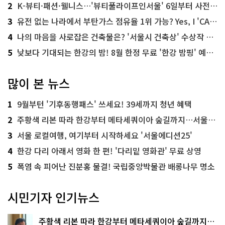
2
K-뷰티·패션·웰니스…'뷰티풀라이프인서울' 6일부터 사전 예약
3
유전 없는 나라에서 부탄가스 점유율 1위 가능? Yes, I 'CAN'
4
나의 마음을 사로잡은 건축물은? '서울시 건축상' 수상작 공개!
5
낮보다 기대되는 한강의 밤! 8월 한정 무료 '한강 밤핑' 예약은?
많이 본 뉴스
1
9월부턴 '기후동행패스' 쓰세요! 39세까지 청년 혜택
2
주황색 리본 따라 한강부터 메타세쿼이아 숲길까지…서울둘레길 15코스
3
서울 로컬여행, 여기부터 시작하세요 '서울에디션25'
4
한강 다리 아래서 영화 한 편! '다리밑 영화관' 무료 상영
5
폭염 속 피어난 진분홍 물결! 국립중앙박물관 배롱나무 명소
시민기자 인기뉴스
주황색 리본 따라 한강부터 메타세쿼이아 숲길까지…