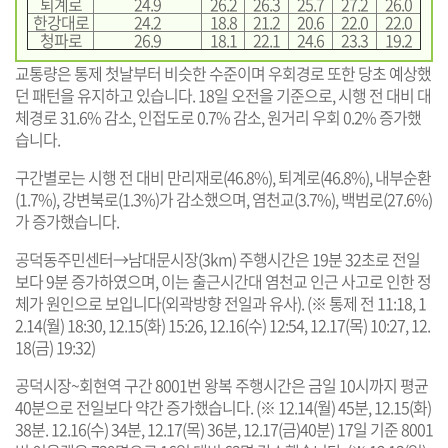
퇴계로
24.9
26.2
26.3
25.7
27.2
26.0
한강대로
24.2
18.8
21.2
20.6
22.0
22.0
청파로
26.9
18.1
22.1
24.6
23.3
19.2
교통량은 통제 첫날부터 비슷한 수준이며 우회경로 또한 당초 예상했
던 패턴을 유지하고 있습니다. 18일 오전을 기준으로, 시행 전 대비 대
체경로 31.6% 감소, 인접도로 0.7% 감소, 원거리 우회 0.2% 증가했
습니다.
구간별로는 시행 전 대비 만리재로(46.8%), 퇴계로(46.8%), 내부순환
(1.7%), 강변북로(1.3%)가 감소했으며, 염천교(3.7%), 백범로(27.6%)
가 증가했습니다.
공덕동주민센터→남대문시장(3km) 주행시간은 19분 32초로 전일
보다 9분 증가하였으며, 이는 출근시간대 염천교 인근 사고로 인한 정
체가 원인으로 보입니다(외곽방향 전일과 유사). (※ 통제 전 11:18, 1
2.14(월) 18:30, 12.15(화) 15:26, 12.16(수) 12:54, 12.17(목) 10:27, 12.
18(금) 19:32)
공덕시장~회현역 구간 8001번 왕복 주행시간은 금일 10시까지 평균
40분으로 전일보다 약간 증가했습니다. (※ 12.14(월) 45분, 12.15(화)
38분. 12.16(수) 34분, 12.17(목) 36분, 12.17(금)40분) 17일 기준 8001