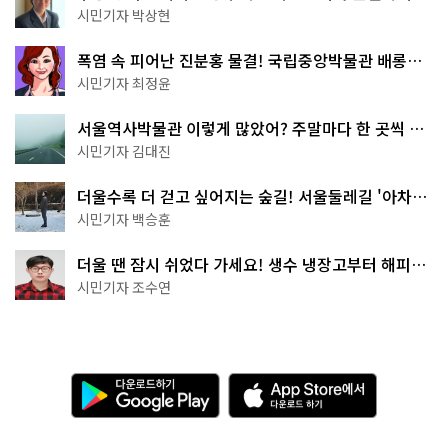
서울둘레길 15코스
시민기자 박상현
폭염 속 피어난 진분홍 물결! 국립중앙박물관 배롱나
무 명소
시민기자 최정윤
서울역사박물관 이렇게 많았어? 주말마다 한 곳씩 떠
나는 역사 산책
시민기자 김대진
더울수록 더 걷고 싶어지는 숲길! 서울둘레길 '아차산
코스'
시민기자 백승훈
더울 땐 잠시 쉬었다 가세요! 생수 냉장고부터 해피소
·무더위쉼터까지
시민기자 조수연
다
A
운
p
로
p
드
S