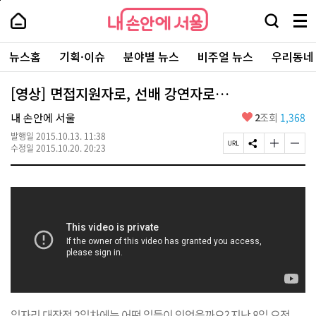
본
페
내
문
이
내
손
검
메
바
지
손
안
색
뉴
로
상
안
주
에
창
전
가
단
에
뉴스홈
기획·이슈
분야별 뉴스
비주얼 뉴스
우리동네
요
서
열
체
기
으
서
서
울
기
보
로
울
비
기
이
-
[영상] 면접지원자로, 선배 강연자로…
스
동
서
바
울
좋
내 손안에 서울
2
조회
1,368
로
시
아
가
대
발행일
2015.10.13. 11:38
요
기
페
S
글
글
표
수정일
2015.10.20. 20:23
이
N
자
자
소
지
S
크
크
통
U
공
기
기
포
R
유
크
작
털
L
하
게
게
복
기
변
변
사
경
경
하
하
기
기
일자리 대장정 2일차에는 어떤 일들이 있었을까요? 지난 8일 오전,