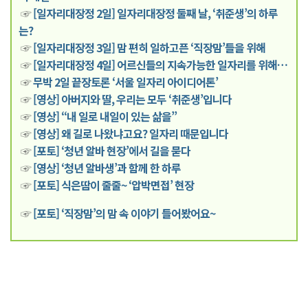
☞
[일자리대장정 2일] 일자리대장정 둘째 날, ‘취준생’의 하루
는?
☞
[일자리대장정 3일] 맘 편히 일하고픈 ‘직장맘’들을 위해
☞
[일자리대장정 4일] 어르신들의 지속가능한 일자리를 위해…
☞
무박 2일 끝장토론 ‘서울 일자리 아이디어톤’
☞
[영상] 아버지와 딸, 우리는 모두 ‘취준생’입니다
☞
[영상] “내 일로 내일이 있는 삶을”
☞
[영상] 왜 길로 나왔냐고요? 일자리 때문입니다
☞
[포토] ‘청년 알바 현장’에서 길을 묻다
☞
[영상] ‘청년 알바생’과 함께 한 하루
☞
[포토] 식은땀이 줄줄~ ‘압박면접’ 현장
☞
[포토] ‘직장맘’의 맘 속 이야기 들어봤어요~