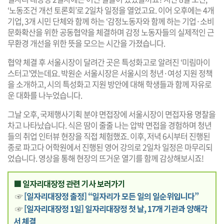
‘노동조건 개선 토론회’로 2일차 일정을 열었고요. 이어 오후에는 4개
기업, 3개 시민 단체와 함께 하는 ‘감정노동자와 함께 하는 기업·소비
문화확산을 위한 공동협약을 체결하며 감정 노동자들의 실제적인 근
무환경 개선을 위한 뜻을 모으는 시간을 가졌습니다.
협약 체결 후 서울시장이 달려간 곳은 특성화고로 알려진 ‘미림마이
스터고’였는데요. 박원순 서울시장은 서울시의 청년·여성 지원 정책
을 소개하고, 시의 특성화고 지원 방안에 대해 학생들과 함께 자유로
운 대화를 나누었습니다.
그날 오후, 국제행사기획 분야 면접장에 서울시장이 면접자용 명찰을
차고 나타났습니다. 식은 땀이 줄줄 나는 압박 면접을 경험하며 청년
들의 취업 인터뷰 현장을 직접 체험했죠. 이후, 저녁 6시부터 진행된
종로 파고다 어학원에서 진행된 영어 강의로 2일차 일정은 마무리되
었습니다. 영상을 통해 현장의 뜨거운 열기를 함께 감상해보시죠!
■ 일자리대장정 관련 기사 보러가기
☞
[일자리대장정 출정] “일자리가 모든 일의 일순위입니다”
☞
[일자리대장정 1일] 일자리대장정 첫 날, 17개 기관과 양해각
서 체결