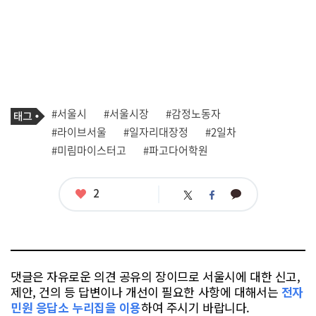
기
태
#서울시
#서울시장
#감정노동자
사
그
관
#라이브서울
#일자리대장정
#2일차
련
#미림마이스터고
#파고다어학원
태
그
좋
2
카
트
페
아
카
위
이
요
오
터
스
톡
북
댓글은 자유로운 의견 공유의 장이므로 서울시에 대한 신고,
제안, 건의 등 답변이나 개선이 필요한 사항에 대해서는
전자
민원 응답소 누리집을 이용
하여 주시기 바랍니다.