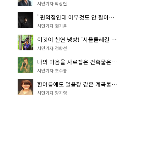
시민기자 박상현
"편의점인데 아무것도 안 팔아요" 서울에서 가장 특별한 편의점의 정체
시민기자 권기윤
이것이 천연 냉방! '서울둘레길 9코스'로 숲속 피서 떠나볼까
시민기자 정향선
나의 마음을 사로잡은 건축물은? '서울시 건축상' 수상작 공개!
시민기자 조수봉
한여름에도 얼음장 같은 계곡물! 서울 '진관사 계곡'이 천국이네~
시민기자 양지영