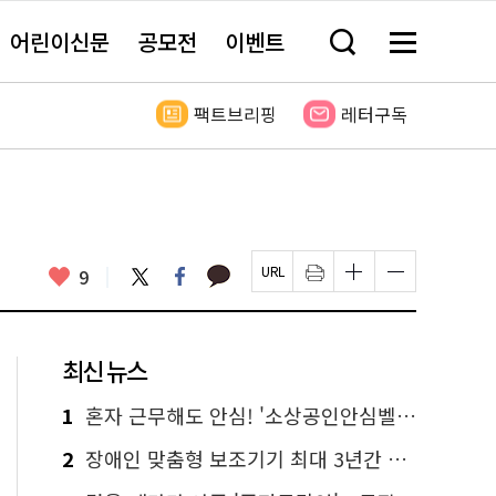
어린이신문
공모전
이벤트
검
메
색
뉴
창
전
열
체
팩트브리핑
레터구독
기
보
기
카
좋
트
페
9
페
인
글
글
카
위
이
아
이
쇄
자
자
오
터
스
요
지
하
크
크
톡
북
U
기
기
기
R
새
크
작
L
창
게
게
최신 뉴스
복
열
변
변
사
림
경
경
하
하
1
혼자 근무해도 안심! '소상공인안심벨' 신청하세요
기
기
2
장애인 맞춤형 보조기기 최대 3년간 무상 대여…삶의 질 높인다