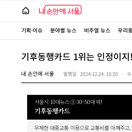
본
페
문
이
뉴
바
지
스
로
상
룸
가
단
뉴
기
으
스
로
기획·이슈
분야별 뉴스
비주얼 뉴스
우리동
주
이
요
동
서
비
스
기후동행카드 1위는 인정이지! 
바
로
가
기
내 손안에 서울
발행일
2024.12.24. 16:20
수
서울시 10대뉴스 ③ 30~50대 픽!
기후동행카드
무제한 대중교통 이용으로 교통비를 아껴주고,