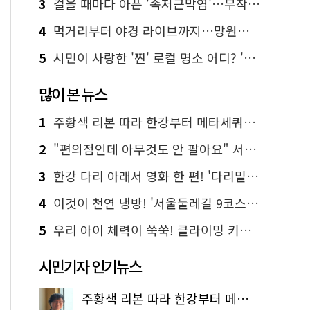
3
걸을 때마다 아픈 '족저근막염'…무작정 참지 말고 '이것' 해보세요!
4
먹거리부터 야경 라이브까지…망원한강공원 알짜 코스
5
시민이 사랑한 '찐' 로컬 명소 어디? '서울에디션25' 추천 코스
많이 본 뉴스
1
주황색 리본 따라 한강부터 메타세쿼이아 숲길까지…서울둘레길 15코스
2
"편의점인데 아무것도 안 팔아요" 서울에서 가장 특별한 편의점의 정체
3
한강 다리 아래서 영화 한 편! '다리밑 영화관' 무료 상영
4
이것이 천연 냉방! '서울둘레길 9코스'로 숲속 피서 떠나볼까
5
우리 아이 체력이 쑥쑥! 클라이밍 키즈카페·어린이 체력장
시민기자 인기뉴스
주황색 리본 따라 한강부터 메타세쿼이아 숲길까지…서울둘레길 15코스