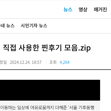
주
뉴스
영상
매거진
요
서
비
스
바
네 뉴스
시민기자 뉴스
로
가
기"
직접 사용한 찐후기 모음.zip
정일
2024.12.24. 18:57
조회
4,264
 이동하는 일상에 여유로움까지 더해준 ‘서울 기후동행