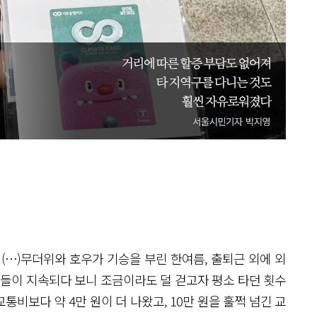
(…)무더위와 호우가 기승을 부린 한여름, 출퇴근 외에 외
황들이 지속되다 보니 조금이라도 덜 걷고자 평소 타던 횟수
교통비보다 약 4만 원이 더 나왔고, 10만 원을 훌쩍 넘긴 교