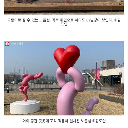
따릉이로 갈 수 있는 노들섬. 좌측 뒤편으로 여의도 63빌딩이 보인다. ©김
도연
야외 공간 곳곳에 조각 작품이 설치된 노들섬 ©김도연