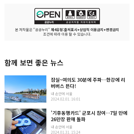
본 저작물은 "공공누리"
제4유형:출처표시+상업적 이용금지+변경금지
조건에 따라 이용 할 수 있습니다.
함께 보면 좋은 뉴스
잠실~여의도 30분에 주파…한강에 리
버버스 뜬다!
내 손안에 서울
2024.02.01. 16:01
'기후동행카드' 군포시 참여…7일 만에
26만장 판매 돌파
내 손안에 서울
2024.01.31. 15:24