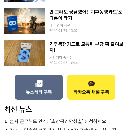
안 그래도 궁금했어! '기후동행카드'로
따릉이 타기
내 손안에 서울
2024.01.29. 15:52
기후동행카드로 교통비 부담 확 줄여보
자!
시민기자 송수아
2024.02.02. 10:44
최신 뉴스
1
혼자 근무해도 안심! '소상공인안심벨' 신청하세요
2
장애인 맞춤형 보조기기 최대 3년간 무상 대여…삶의 질 높인다