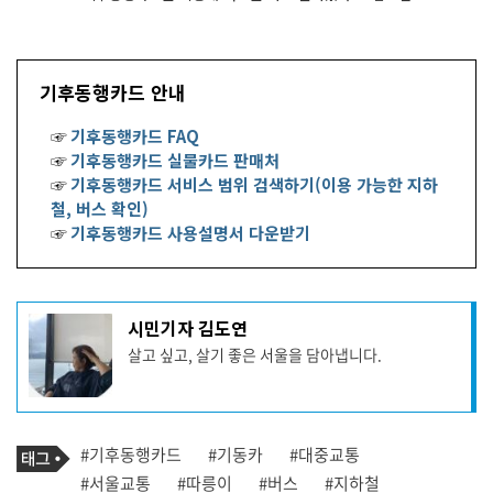
기후동행카드 안내
☞
기후동행카드 FAQ
☞
기후동행카드 실물카드 판매처
☞
기후동행카드 서비스 범위 검색하기(이용 가능한 지하
철, 버스 확인)
☞
기후동행카드 사용설명서 다운받기
기
시민기자 김도연
사
살고 싶고, 살기 좋은 서울을 담아냅니다.
작
성
자
프
로
기
필
태
#기후동행카드
#기동카
#대중교통
사
그
관
#서울교통
#따릉이
#버스
#지하철