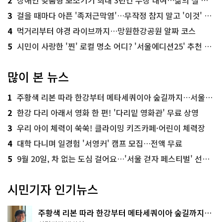
3
걸을 때마다 아픈 '족저근막염'…무작정 참지 말고 '이것' 해보세요!
4
먹거리부터 야경 라이브까지…망원한강공원 알짜 코스
5
시민이 사랑한 '찐' 로컬 명소 어디? '서울에디션25' 추천 코스
많이 본 뉴스
1
주황색 리본 따라 한강부터 메타세쿼이아 숲길까지…서울둘레길 15코스
2
한강 다리 아래서 영화 한 편! '다리밑 영화관' 무료 상영
3
우리 아이 체력이 쑥쑥! 클라이밍 키즈카페·어린이 체력장
4
대학 다니며 일경험 '서영커' 캠프 모집…전액 무료
5
9월 20일, 차 없는 도심 걸어요…'서울 걷자 페스티벌' 선착순 5천명
시민기자 인기뉴스
주황색 리본 따라 한강부터 메타세쿼이아 숲길까지…