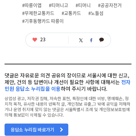
련
#따릉이앱
#티머니고
#티머니
#공공자전거
태
그
#무제한교통카드
#교통카드
#노들섬
#기후동행카드 따릉이
좋
23
카
트
페
아
카
위
이
요
오
터
스
톡
북
댓글은 자유로운 의견 공유의 장이므로 서울시에 대한 신고,
제안, 건의 등 답변이나 개선이 필요한 사항에 대해서는
전자
민원 응답소 누리집을 이용
하여 주시기 바랍니다.
상업성 광고, 저작권 침해, 저속한 표현, 특정인에 대한 비방, 명예훼손, 정
치적 목적, 유사한 내용의 반복적 글, 개인정보 유출,그 밖에 공익을 저해하
거나 운영 취지에 맞지 않는 댓글은 서울특별시 조례 및 개인정보보호법에
의해 통보없이 삭제될 수 있습니다.
응답소 누리집 바로가기