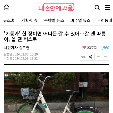
본
페
내
문
이
내
손
검
메
바
지
손
안
색
뉴
로
상
안
주
에
창
전
가
단
에
뉴스홈
기획·이슈
분야별 뉴스
비주얼 뉴스
우리동네
요
서
열
체
기
으
서
서
울
기
보
로
울
비
기
이
-
'기동카' 한 장이면 어디든 갈 수 있어…갈 땐 따릉
스
동
서
이, 올 땐 버스로
바
울
로
시
가
좋
시민기자 김도연
23
조회
11,560
대
기
아
표
발행일
2024.02.06. 15:20
요
소
페
S
글
글
수정일
2024.02.06. 16:23
통
이
N
자
자
포
지
S
크
크
털
U
공
기
기
R
유
크
작
L
하
게
게
복
기
변
변
사
경
경
하
하
기
기