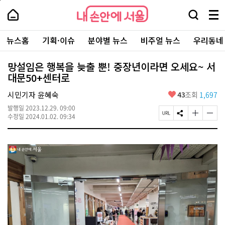
본
페
내
문
이
내
손
검
메
바
지
손
안
색
뉴
로
상
안
주
에
창
전
가
단
에
뉴스홈
기획·이슈
분야별 뉴스
비주얼 뉴스
우리동네
요
서
열
체
기
으
서
서
울
기
보
로
울
비
기
이
-
망설임은 행복을 늦출 뿐! 중장년이라면 오세요~ 서
스
동
서
대문50+센터로
바
울
로
시
가
좋
시민기자 윤혜숙
43
조회
1,697
대
기
아
표
발행일
2023.12.29. 09:00
요
소
페
S
글
글
수정일
2024.01.02. 09:34
통
이
N
자
자
포
지
S
크
크
털
U
공
기
기
R
유
크
작
L
하
게
게
복
기
변
변
사
경
경
하
하
기
기