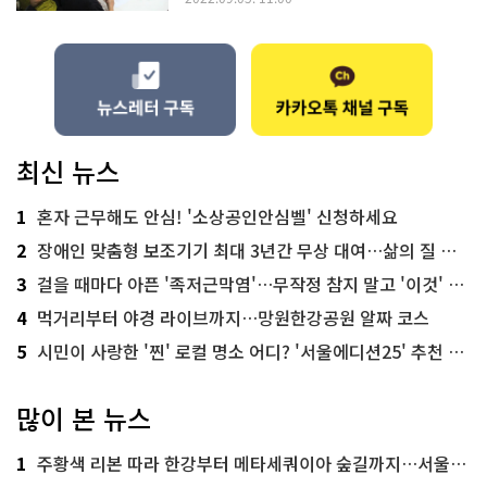
최신 뉴스
1
혼자 근무해도 안심! '소상공인안심벨' 신청하세요
2
장애인 맞춤형 보조기기 최대 3년간 무상 대여…삶의 질 높인다
3
걸을 때마다 아픈 '족저근막염'…무작정 참지 말고 '이것' 해보세요!
4
먹거리부터 야경 라이브까지…망원한강공원 알짜 코스
5
시민이 사랑한 '찐' 로컬 명소 어디? '서울에디션25' 추천 코스
많이 본 뉴스
1
주황색 리본 따라 한강부터 메타세쿼이아 숲길까지…서울둘레길 15코스