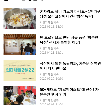
혼자라도 끼니 거르지 마세요~ 1인가구
남성 요리교실에서 건강밥상 뚝딱!
시민기자 윤혜숙
2023.09.13. 14:00
펜 드로잉으로 만난 서울 풍경 '북촌한
옥청' 전시가 특별한 이유!
시민기자 윤혜숙
2023.04.21. 13:01
극장에서 놓친 독립영화, 가까운 상영관
에서 다시 만나요!
시민기자 윤혜숙
2022.09.20. 10:50
50+세대도 '제로웨이스트'에 진심! 자
원순환 행사 인기
시민기자 엄윤주
2022.09.05. 11:00