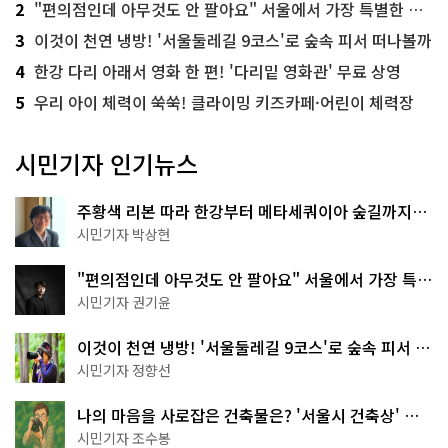
2
"편의점인데 아무것도 안 팔아요" 서울에서 가장 특별한 편의점의 정체
3
이것이 천연 냉방! '서울둘레길 9코스'로 숲속 피서 떠나볼까
4
한강 다리 아래서 영화 한 편! '다리밑 영화관' 무료 상영
5
우리 아이 체력이 쑥쑥! 클라이밍 키즈카페·어린이 체력장
시민기자 인기뉴스
주황색 리본 따라 한강부터 메타세쿼이아 숲길까지…
서울둘레길 15코스
시민기자 박상현
"편의점인데 아무것도 안 팔아요" 서울에서 가장 특별
한 편의점의 정체
시민기자 권기윤
이것이 천연 냉방! '서울둘레길 9코스'로 숲속 피서 떠
나볼까
시민기자 정향선
나의 마음을 사로잡은 건축물은? '서울시 건축상' 수
상작 공개!
시민기자 조수봉