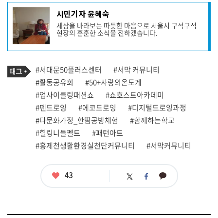
기
시민기자 윤혜숙
사
세상을 바라보는 따듯한 마음으로 서울시 구석구석
작
현장의 훈훈한 소식을 전하겠습니다.
성
자
프
로
기
필
태
#서대문50플러스센터
#서막 커뮤니티
사
그
관
#활동공유회
#50+사랑의온도계
련
#업사이클링패션쇼
#쇼호스트아카데미
태
그
#펜드로잉
#에코드로잉
#디지털드로잉과정
#다문화가정_한땀공방체험
#함께하는학교
#힐링니들펠트
#패턴아트
#홍제천생활환경실천단커뮤니티
#서막커뮤니티
좋
43
카
트
페
아
카
위
이
요
오
터
스
톡
북