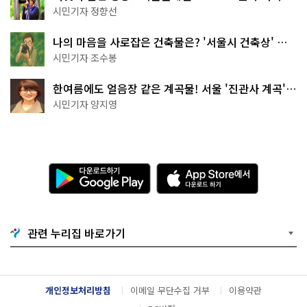
나볼까
시민기자 정향선
나의 마음을 사로잡은 건축물은? '서울시 건축상' 수
상작 공개!
시민기자 조수봉
한여름에도 얼음장 같은 계곡물! 서울 '진관사 계곡'이
천국이네~
시민기자 양지영
다
A
운
p
로
p
드
S
하
t
기
o
관련 누리집 바로가기
G
r
o
e
o
에
g
서
l
다
개인정보처리방침
이메일 무단수집 거부
이용약관
e
운