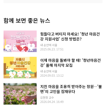
함께 보면 좋은 뉴스
힘들다고 버티지 마세요! '청년 마음건
강 지원사업' 신청 방법은?
내 손안에 서울
2025.06.23. 17:51
이제 마음을 돌봐야 할 때! '청년마음건
강' 올해 마지막 모집
내 손안에 서울
2024.09.03. 13:12
지친 마음을 조용히 받아주는 정원…'불
면'의 고민을 잠재우다
김현정 교수
2026.04.24. 16:49