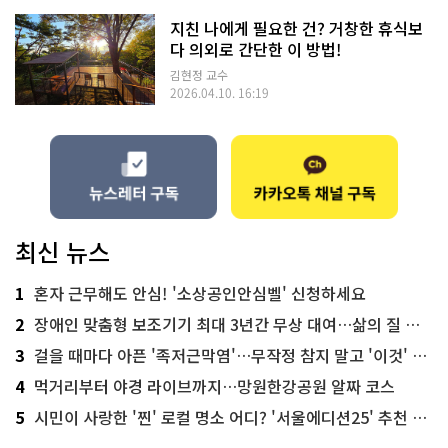
지친 나에게 필요한 건? 거창한 휴식보
다 의외로 간단한 이 방법!
김현정 교수
2026.04.10. 16:19
최신 뉴스
1
혼자 근무해도 안심! '소상공인안심벨' 신청하세요
2
장애인 맞춤형 보조기기 최대 3년간 무상 대여…삶의 질 높인다
3
걸을 때마다 아픈 '족저근막염'…무작정 참지 말고 '이것' 해보세요!
4
먹거리부터 야경 라이브까지…망원한강공원 알짜 코스
5
시민이 사랑한 '찐' 로컬 명소 어디? '서울에디션25' 추천 코스