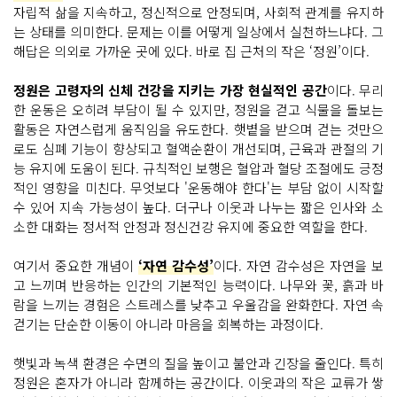
자립적 삶을 지속하고, 정신적으로 안정되며, 사회적 관계를 유지하
는 상태를 의미한다. 문제는 이를 어떻게 일상에서 실천하느냐다. 그
해답은 의외로 가까운 곳에 있다. 바로 집 근처의 작은 ‘정원’이다.
정원은 고령자의 신체 건강을 지키는 가장 현실적인 공간
이다. 무리
한 운동은 오히려 부담이 될 수 있지만, 정원을 걷고 식물을 돌보는
활동은 자연스럽게 움직임을 유도한다. 햇볕을 받으며 걷는 것만으
로도 심폐 기능이 향상되고 혈액순환이 개선되며, 근육과 관절의 기
능 유지에 도움이 된다. 규칙적인 보행은 혈압과 혈당 조절에도 긍정
적인 영향을 미친다. 무엇보다 '운동해야 한다'는 부담 없이 시작할
수 있어 지속 가능성이 높다. 더구나 이웃과 나누는 짧은 인사와 소
소한 대화는 정서적 안정과 정신건강 유지에 중요한 역할을 한다.
여기서 중요한 개념이
‘자연 감수성’
이다. 자연 감수성은 자연을 보
고 느끼며 반응하는 인간의 기본적인 능력이다. 나무와 꽃, 흙과 바
람을 느끼는 경험은 스트레스를 낮추고 우울감을 완화한다. 자연 속
걷기는 단순한 이동이 아니라 마음을 회복하는 과정이다.
햇빛과 녹색 환경은 수면의 질을 높이고 불안과 긴장을 줄인다. 특히
정원은 혼자가 아니라 함께하는 공간이다. 이웃과의 작은 교류가 쌓