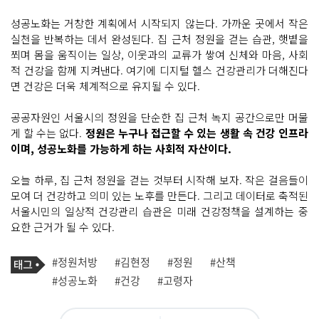
성공노화는 거창한 계획에서 시작되지 않는다. 가까운 곳에서 작은
실천을 반복하는 데서 완성된다. 집 근처 정원을 걷는 습관, 햇볕을
쬐며 몸을 움직이는 일상, 이웃과의 교류가 쌓여 신체와 마음, 사회
적 건강을 함께 지켜낸다. 여기에 디지털 헬스 건강관리가 더해진다
면 건강은 더욱 체계적으로 유지될 수 있다.
공공자원인 서울시의 정원을 단순한 집 근처 녹지 공간으로만 머물
게 할 수는 없다.
정원은 누구나 접근할 수 있는 생활 속 건강 인프라
이며, 성공노화를 가능하게 하는 사회적 자산이다.
오늘 하루, 집 근처 정원을 걷는 것부터 시작해 보자. 작은 걸음들이
모여 더 건강하고 의미 있는 노후를 만든다. 그리고 데이터로 축적된
서울시민의 일상적 건강관리 습관은 미래 건강정책을 설계하는 중
요한 근거가 될 수 있다.
기
태
#정원처방
#김현정
#정원
#산책
사
그
관
#성공노화
#건강
#고령자
련
태
그