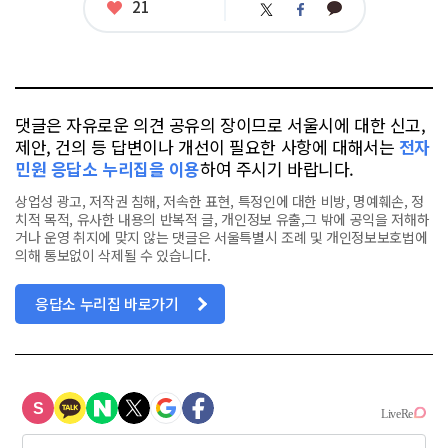
좋
21
카
트
페
아
카
위
이
요
오
터
스
톡
북
댓글은 자유로운 의견 공유의 장이므로 서울시에 대한 신고,
제안, 건의 등 답변이나 개선이 필요한 사항에 대해서는
전자
민원 응답소 누리집을 이용
하여 주시기 바랍니다.
상업성 광고, 저작권 침해, 저속한 표현, 특정인에 대한 비방, 명예훼손, 정
치적 목적, 유사한 내용의 반복적 글, 개인정보 유출,그 밖에 공익을 저해하
거나 운영 취지에 맞지 않는 댓글은 서울특별시 조례 및 개인정보보호법에
의해 통보없이 삭제될 수 있습니다.
응답소 누리집 바로가기