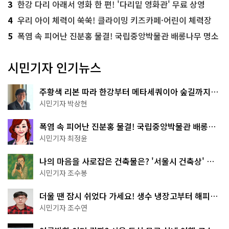
3
한강 다리 아래서 영화 한 편! '다리밑 영화관' 무료 상영
4
우리 아이 체력이 쑥쑥! 클라이밍 키즈카페·어린이 체력장
5
폭염 속 피어난 진분홍 물결! 국립중앙박물관 배롱나무 명소
시민기자 인기뉴스
주황색 리본 따라 한강부터 메타세쿼이아 숲길까지…
서울둘레길 15코스
시민기자 박상현
폭염 속 피어난 진분홍 물결! 국립중앙박물관 배롱나
무 명소
시민기자 최정윤
나의 마음을 사로잡은 건축물은? '서울시 건축상' 수
상작 공개!
시민기자 조수봉
더울 땐 잠시 쉬었다 가세요! 생수 냉장고부터 해피소
·무더위쉼터까지
시민기자 조수연