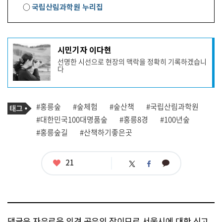
○
국립산림과학원 누리집
기
시민기자 이다현
사
선명한 시선으로 현장의 맥락을 정확히 기록하겠습니
작
다
성
자
프
로
기
필
태
#홍릉숲
#숲체험
#숲산책
#국립산림과학원
사
그
관
#대한민국100대명품숲
#홍릉8경
#100년숲
련
#홍릉숲길
#산책하기좋은곳
태
그
좋
21
카
트
페
아
카
위
이
요
오
터
스
톡
북
댓글은 자유로운 의견 공유의 장이므로 서울시에 대한 신고,