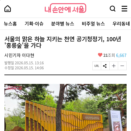
본
페
내
문
이
내
손
검
메
바
지
손
안
색
뉴
로
상
안
주
에
창
전
가
단
에
뉴스홈
기획·이슈
분야별 뉴스
비주얼 뉴스
우리동네
요
서
열
체
기
으
서
서
울
기
보
로
울
비
기
이
-
서울의 맑은 하늘 지키는 천연 공기청정기, 100년
스
동
서
'홍릉숲'을 가다
바
울
로
시
가
좋
시민기자 이다현
21
조회
6,667
대
기
아
표
발행일
2026.05.15. 13:16
요
소
페
S
글
글
수정일
2026.05.15. 14:06
통
이
N
자
자
포
지
S
크
크
털
U
공
기
기
R
유
크
작
L
하
게
게
복
기
변
변
사
경
경
하
하
기
기