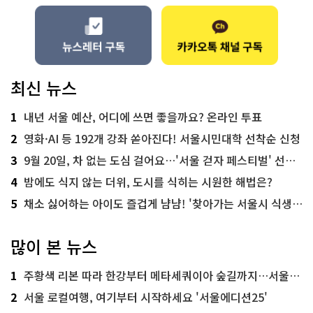
최신 뉴스
1
내년 서울 예산, 어디에 쓰면 좋을까요? 온라인 투표
2
영화·AI 등 192개 강좌 쏟아진다! 서울시민대학 선착순 신청
3
9월 20일, 차 없는 도심 걸어요…'서울 걷자 페스티벌' 선착순 5천명
4
밤에도 식지 않는 더위, 도시를 식히는 시원한 해법은?
5
채소 싫어하는 아이도 즐겁게 냠냠! '찾아가는 서울시 식생활 교육' 현장
많이 본 뉴스
1
주황색 리본 따라 한강부터 메타세쿼이아 숲길까지…서울둘레길 15코스
2
서울 로컬여행, 여기부터 시작하세요 '서울에디션25'