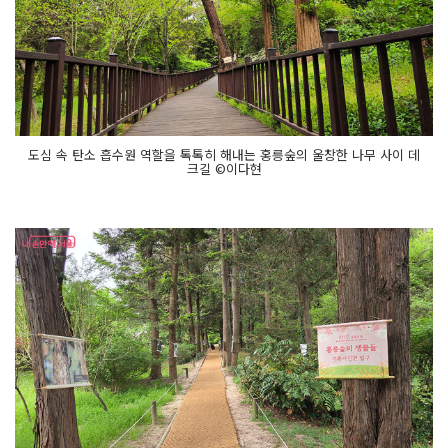
도심 속 탄소 흡수원 역할을 톡톡히 해내는 홍릉숲의 울창한 나무 사이 데
크길 ©이다현