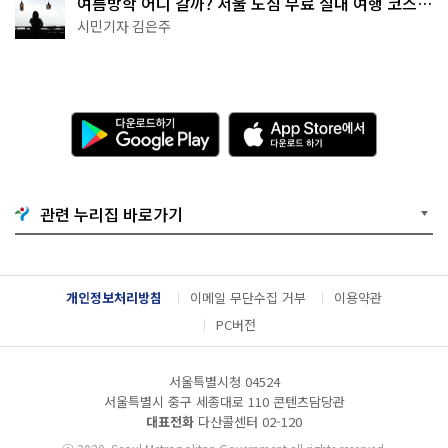
여름방학 어디 갈까? 서울 도심 무료 실내 여행 코스
추천
시민기자 김은주
다
A
운
p
로
p
드
S
하
t
기
o
관련 누리집 바로가기
G
r
o
e
o
에
g
서
l
다
개인정보처리방침
이메일 무단수집 거부
이용약관
e
운
P
로
PC버전
l
드
a
하
y
기
서울특별시청 04524
서울특별시 중구 세종대로 110 콘텐츠담당관
대표전화
다산콜센터
02-120