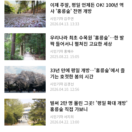
이제 주말, 평일 언제든 OK! 100년 역
사 '홍릉숲' 전면 개방
시민기자 김주연
2026.04.13. 13:33
우리나라 최초 수목원 '홍릉숲'…한 발
짝 들어서니 펼쳐진 고요한 세상
시민기자 홍혜수
2025.08.22. 15:05
33년 만에 평일 개방…'홍릉숲'에서 즐
기는 호젓한 봄의 시간
시민기자 김경선
2026.04.10. 12:56
벌써 2만 명 몰린 그곳! '평일 확대 개방'
홍릉숲 직접 가보니
시민기자 서지희
2026.04.22. 13:00