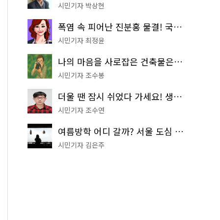
시민기자 박상현
폭염 속 피어난 진분홍 물결! 국립중앙박물관 배롱나무 명소
시민기자 최정윤
나의 마음을 사로잡은 건축물은? '서울시 건축상' 수상작 공개!
시민기자 조수봉
더울 땐 잠시 쉬었다 가세요! 생수 냉장고부터 해피소·무더위쉼터까지
시민기자 조수연
여름방학 어디 갈까? 서울 도심 무료 실내 여행 코스 추천
시민기자 김은주