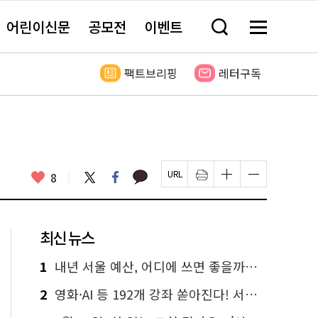
어린이신문
공모전
이벤트
검
메
색
뉴
창
전
열
체
팩트브리핑
레터구독
기
보
기
카
좋
트
페
8
페
인
글
글
카
위
이
아
이
쇄
자
자
오
터
스
요
지
하
크
크
톡
북
U
기
기
기
R
새
크
작
L
창
게
게
최신 뉴스
복
열
변
변
사
림
경
경
하
하
1
내년 서울 예산, 어디에 쓰면 좋을까요? 온라인 투표
기
기
2
영화·AI 등 192개 강좌 쏟아진다! 서울시민대학 선착순 신청