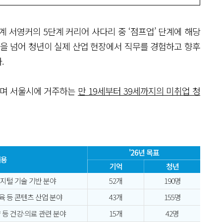
 서영커의 5단계 커리어 사다리 중 ‘점프업’ 단계에 해당
공을 넘어 청년이 실제 산업 현장에서 직무를 경험하고 향후
.
되며 서울시에 거주하는
만 19세부터 39세까지의 미취업 청
'26년 목표
내용
기억
청년
디지털 기술 기반 분야
52개
190명
교육 등 콘텐츠 산업 분야
43개
155명
 등 건강·의료 관련 분야
15개
42명