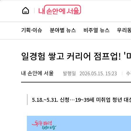
본
페
문
이
뉴
바
지
스
로
상
룸
가
단
뉴
기
으
스
로
기획·이슈
분야별 뉴스
비주얼 뉴스
우리동
주
이
요
동
서
비
스
일경험 쌓고 커리어 점프업! '
바
로
가
기
내 손안에 서울
발행일
2026.05.15. 15:23
수
5.18.~5.31. 신청…19~39세 미취업 청년 대