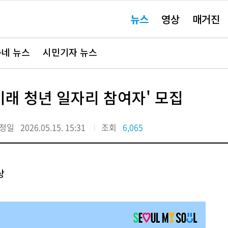
주
뉴스
영상
매거진
요
서
비
스
바
네 뉴스
시민기자 뉴스
로
가
기"
미래 청년 일자리 참여자' 모집
정일
2026.05.15. 15:31
조회
6,065
상