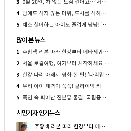
3
9월 20일, 차 없는 도심 걸어요…'서울 걷자 페스티벌' 선착순 5천명
4
밤에도 식지 않는 더위, 도시를 식히는 시원한 해법은?
5
채소 싫어하는 아이도 즐겁게 냠냠! '찾아가는 서울시 식생활 교육' 현장
많이 본 뉴스
1
주황색 리본 따라 한강부터 메타세쿼이아 숲길까지…서울둘레길 15코스
2
서울 로컬여행, 여기부터 시작하세요 '서울에디션25'
3
한강 다리 아래서 영화 한 편! '다리밑 영화관' 무료 상영
4
우리 아이 체력이 쑥쑥! 클라이밍 키즈카페·어린이 체력장
5
폭염 속 피어난 진분홍 물결! 국립중앙박물관 배롱나무 명소
시민기자 인기뉴스
주황색 리본 따라 한강부터 메타세쿼이아 숲길까지…서울둘레길 15코스