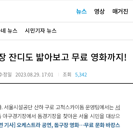
주
뉴스
영상
매거진
요
서
비
스
바
네 뉴스
시민기자 뉴스
로
가
기"
장 잔디도 밟아보고 무료 영화까지!
수정일
2023.08.29. 17:01
조회
5,342
다. 서울시설공단 산하 구로 고척스카이돔 운영팀에서는
서
 야구경기장에서 돔경기장을 찾아온 서울 시민을 대상으
련 기사] 오케스트라 공연, 돔구장 영화…무료 문화 바캉스