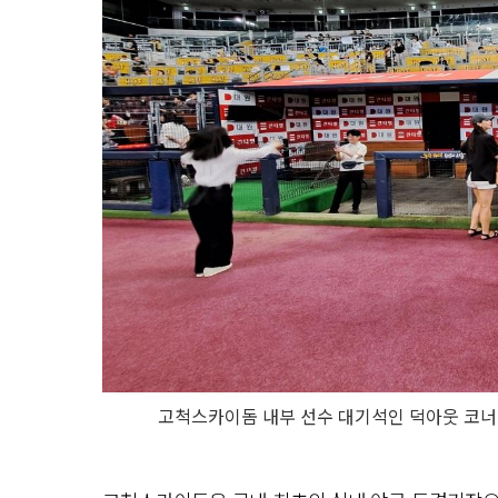
고척스카이돔 내부 선수 대기석인 덕아웃 코너