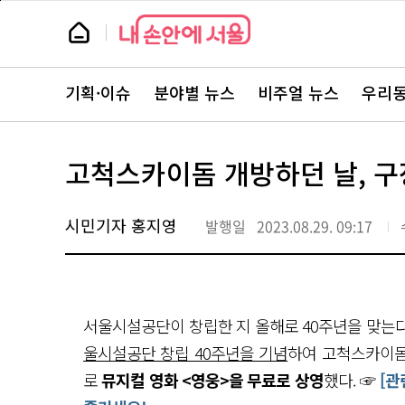
본
페
문
이
뉴
바
지
스
로
상
룸
가
단
뉴
기
으
스
로
기획·이슈
분야별 뉴스
비주얼 뉴스
우리동
주
이
요
동
서
비
스
고척스카이돔 개방하던 날, 구
바
로
가
기
시민기자 홍지영
발행일
2023.08.29. 09:17
서울시설공단이 창립한 지 올해로 40주년을 맞는
울시설공단 창립 40주년을 기념
하여 고척스카이돔
로
뮤지컬 영화 <영웅>을 무료로 상영
했다. ☞
[관