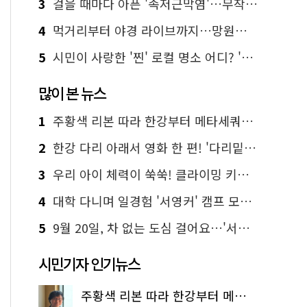
3
걸을 때마다 아픈 '족저근막염'…무작정 참지 말고 '이것' 해보세요!
4
먹거리부터 야경 라이브까지…망원한강공원 알짜 코스
5
시민이 사랑한 '찐' 로컬 명소 어디? '서울에디션25' 추천 코스
많이 본 뉴스
1
주황색 리본 따라 한강부터 메타세쿼이아 숲길까지…서울둘레길 15코스
2
한강 다리 아래서 영화 한 편! '다리밑 영화관' 무료 상영
3
우리 아이 체력이 쑥쑥! 클라이밍 키즈카페·어린이 체력장
4
대학 다니며 일경험 '서영커' 캠프 모집…전액 무료
5
9월 20일, 차 없는 도심 걸어요…'서울 걷자 페스티벌' 선착순 5천명
시민기자 인기뉴스
주황색 리본 따라 한강부터 메타세쿼이아 숲길까지…서울둘레길 15코스