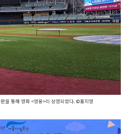
판을 통해 영화 <영웅>이 상영되었다. ©홍지영