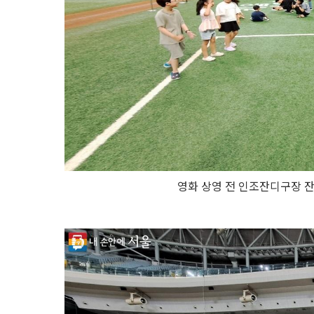
영화 상영 전 인조잔디구장 잔