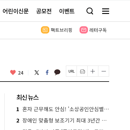
어린이신문
공모전
이벤트
검
메
색
뉴
창
전
열
체
팩트브리핑
레터구독
기
보
기
카
좋
트
페
24
페
인
글
글
카
위
이
아
이
쇄
자
자
오
터
스
요
지
하
크
크
톡
북
U
기
기
기
R
새
크
작
L
창
게
게
최신 뉴스
복
열
변
변
사
림
경
경
하
하
1
혼자 근무해도 안심! '소상공인안심벨' 신청하세요
기
기
2
장애인 맞춤형 보조기기 최대 3년간 무상 대여…삶의 질 높인다