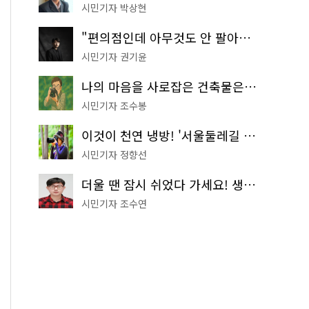
시민기자 박상현
"편의점인데 아무것도 안 팔아요" 서울에서 가장 특별한 편의점의 정체
시민기자 권기윤
나의 마음을 사로잡은 건축물은? '서울시 건축상' 수상작 공개!
시민기자 조수봉
이것이 천연 냉방! '서울둘레길 9코스'로 숲속 피서 떠나볼까
시민기자 정향선
더울 땐 잠시 쉬었다 가세요! 생수 냉장고부터 해피소·무더위쉼터까지
시민기자 조수연