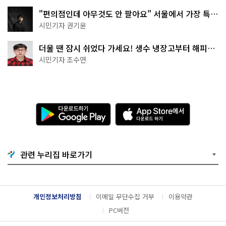
"편의점인데 아무것도 안 팔아요" 서울에서 가장 특별
한 편의점의 정체
시민기자 권기윤
더울 땐 잠시 쉬었다 가세요! 생수 냉장고부터 해피소
·무더위쉼터까지
시민기자 조수연
다
A
운
p
로
p
드
S
하
t
기
o
관련 누리집 바로가기
G
r
o
e
o
에
g
서
l
다
개인정보처리방침
이메일 무단수집 거부
이용약관
e
운
P
로
PC버전
l
드