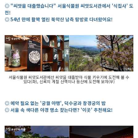
◎ "씨앗을 대출했습니다" 서울식물원 씨앗도서관에서 '식집사' 도
전!
◎ 54년 만에 활짝 열린 북악산 남측 탐방로 다녀왔어요!
서울식물원 씨앗도서관에선 씨앗을 대출받아 식물 키우기에 도전해 볼 수
있다(좌), 신록의 계절 산책이나 등산에 도전해 보자(우)
◎ 예약 필요 없는 '궁궐 야행', 덕수궁과 창경궁의 밤
◎ 서울 속 색다른 야경 명소 찾는다면? '이곳' 추천해요!