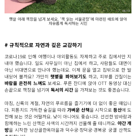
햇살 아래 책장을 넘겨 보세요. ‘책 읽는 서울광장’에 마련된 매트에 앉아
자유롭게 독서하는 시민
# 규칙적으로 자연과 깊은 교감하기
코로나19로 인해 여행이나 야외활동도 자제하고 주로 집에서만 지
내야 했습니다. 일도 사무실이 아닌 집에서 하고, 사람들도 대면이
아닌 비대면으로 만나야 했는데요. 이제 문을 열고 집밖으로 한 발
내딛어 볼까요? 가만히
햇볕을 쬐어보기도
하고, 피부를 간질이는
바람을 온전히 느껴도
보세요. 푸른 잔디에 앉아 OTT 동영상 대신
손끝으로 책장을 넘기며
독서의 시간
을 가져보는 것도 좋겠습니다.
마침, 신록의 계절, 자연의 푸르름을 즐기기에 더 없이 좋은 때입니
다. 피톤치드 가득한 숲길을 따라
가벼운 산책
을 시작으로
등산
에 도
전해 보는 것은 어떨까요. 낮이 아니어도 좋습니다. 선선한 밤바람과
함께하는 느린 산책은 사색의 시간까지 선물해 줄 테니까요.
야간 개
방
을 시작한 남산골한옥마을과 덕수궁·창덕궁·경복궁 궁궐 산책도