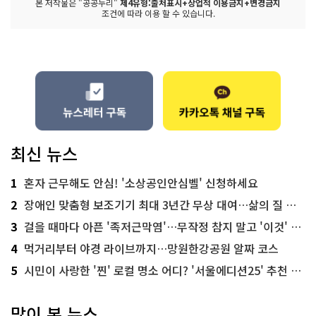
본 저작물은 "공공누리"
제4유형:출처표시+상업적 이용금지+변경금지
조건에 따라 이용 할 수 있습니다.
최신 뉴스
1
혼자 근무해도 안심! '소상공인안심벨' 신청하세요
2
장애인 맞춤형 보조기기 최대 3년간 무상 대여…삶의 질 높인다
3
걸을 때마다 아픈 '족저근막염'…무작정 참지 말고 '이것' 해보세요!
4
먹거리부터 야경 라이브까지…망원한강공원 알짜 코스
5
시민이 사랑한 '찐' 로컬 명소 어디? '서울에디션25' 추천 코스
많이 본 뉴스