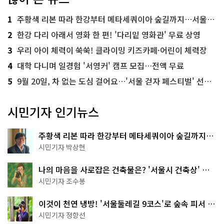
1
주황색 리본 따라 한강부터 메타세쿼이아 숲길까지…서울둘레길 15코스
2
한강 다리 아래서 영화 한 편! '다리밑 영화관' 무료 상영
3
우리 아이 체력이 쑥쑥! 클라이밍 키즈카페·어린이 체력장
4
대학 다니며 일경험 '서영커' 캠프 모집…전액 무료
5
9월 20일, 차 없는 도심 걸어요…'서울 걷자 페스티벌' 선착순 5천명
시민기자 인기뉴스
주황색 리본 따라 한강부터 메타세쿼이아 숲길까지…
서울둘레길 15코스
시민기자 박상현
나의 마음을 사로잡은 건축물은? '서울시 건축상' 수
상작 공개!
시민기자 조수봉
이것이 천연 냉방! '서울둘레길 9코스'로 숲속 피서 떠
나볼까
시민기자 정향선