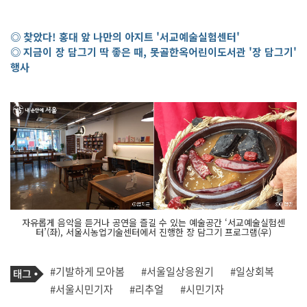
◎ 찾았다! 홍대 앞 나만의 아지트 '서교예술실험센터'
◎ 지금이 장 담그기 딱 좋은 때, 못골한옥어린이도서관 '장 담그기'
행사
자유롭게 음악을 듣거나 공연을 즐길 수 있는 예술공간 ‘서교예술실험센
터’(좌), 서울시농업기술센터에서 진행한 장 담그기 프로그램(우)
기
태
#기발하게 모아봄
#서울일상응원기
#일상회복
사
그
관
#서울시민기자
#리추얼
#시민기자
련