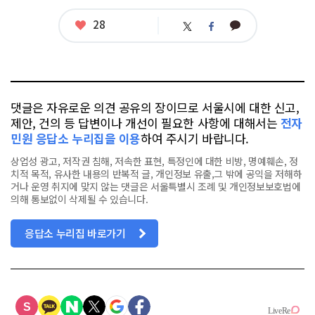
태
그
좋
28
카
트
페
아
카
위
이
요
오
터
스
톡
북
댓글은 자유로운 의견 공유의 장이므로 서울시에 대한 신고,
제안, 건의 등 답변이나 개선이 필요한 사항에 대해서는
전자
민원 응답소 누리집을 이용
하여 주시기 바랍니다.
상업성 광고, 저작권 침해, 저속한 표현, 특정인에 대한 비방, 명예훼손, 정
치적 목적, 유사한 내용의 반복적 글, 개인정보 유출,그 밖에 공익을 저해하
거나 운영 취지에 맞지 않는 댓글은 서울특별시 조례 및 개인정보보호법에
의해 통보없이 삭제될 수 있습니다.
응답소 누리집 바로가기