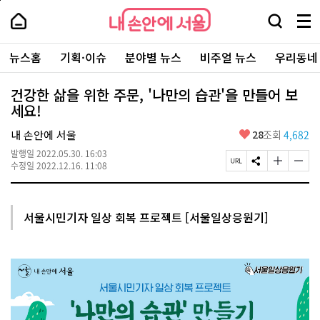
본
페
내
문
이
내
손
검
메
바
지
손
안
색
뉴
로
상
안
주
에
창
전
가
단
에
뉴스홈
기획·이슈
분야별 뉴스
비주얼 뉴스
우리동네
요
서
열
체
기
으
서
서
울
기
보
로
울
비
기
이
-
건강한 삶을 위한 주문, '나만의 습관'을 만들어 보
스
동
서
세요!
바
울
로
시
가
좋
내 손안에 서울
28
조회
4,682
대
기
아
표
발행일
2022.05.30. 16:03
요
소
페
S
글
글
수정일
2022.12.16. 11:08
통
이
N
자
자
포
지
S
크
크
털
U
공
기
기
R
유
크
작
서울시민기자 일상 회복 프로젝트 [서울일상응원기]
L
하
게
게
복
기
변
변
사
경
경
하
하
기
기