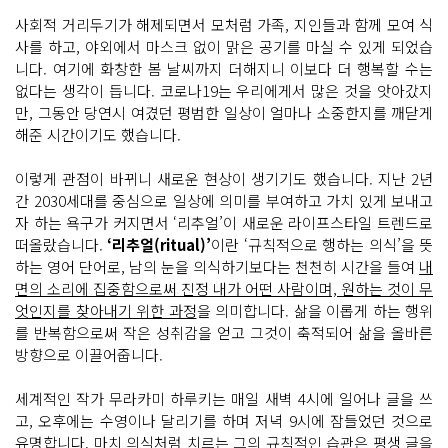
사회적 거리두기가 해제되면서 모처럼 가족, 지인들과 함께 모여 식
사를 하고, 야외에서 마스크 없이 맑은 공기를 마실 수 있게 되었습
니다. 여기에 화창한 봄 날씨까지 더해지니 이보다 더 행복할 수는
없다는 생각이 듭니다. 코로나19는 우리에게서 많은 것을 앗아갔지
만, 그동안 당연시 여겼던 평범한 일상이 얼마나 소중한지를 깨닫게
해준 시간이기도 했습니다.
이렇게 관점이 바뀌니 새로운 현상이 생기기도 했습니다. 지난 2년
간 2030세대를 중심으로 일상에 의미를 부여하고 가치 있게 보내고
자 하는 욕구가 커지면서 ‘리추얼’이 새로운 라이프스타일 트렌드로
떠올랐습니다.
‘리추얼(ritual)’
이란 ‘규칙적으로 행하는 의식’을 뜻
하는 영어 단어로, 남의 눈을 의식하기보다는 천천히 시간을 들여
내
면의 소리에 집중함으로써 진정 내가 어떤 사람이며, 원하는 것이 무
엇인지를 찾아내기 위한 과정
을 의미합니다. 삶을 이롭게 하는 행위
를 반복함으로써 작은 성취감을 얻고 그것이 축적되어 삶을 올바른
방향으로 이끌어줍니다.
세계적인 작가 무라카미 하루키는 매일 새벽 4시에 일어나 글을 쓰
고, 오후에는 수영이나 달리기를 하며 저녁 9시에 잠들었던 것으로
유명합니다. 마치 의식처럼 치르는 그의 규칙적인 습관은 평생 글을