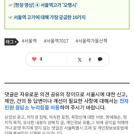
☞
[현장 영상] ④ 서울역고가 '오행시'
☞
서울역 고가에 대해 가장 궁금한 10가지
기
태
#서울역
#서울역7017
#서울력가을산책
사
그
관
련
태
좋
4
카
트
페
그
아
카
위
이
요
오
터
스
톡
북
댓글은 자유로운 의견 공유의 장이므로 서울시에 대한 신고,
제안, 건의 등 답변이나 개선이 필요한 사항에 대해서는
전자
민원 응답소 누리집을 이용
하여 주시기 바랍니다.
상업성 광고, 저작권 침해, 저속한 표현, 특정인에 대한 비방, 명예훼손, 정
치적 목적, 유사한 내용의 반복적 글, 개인정보 유출,그 밖에 공익을 저해하
거나 운영 취지에 맞지 않는 댓글은 서울특별시 조례 및 개인정보보호법에
의해 통보없이 삭제될 수 있습니다.