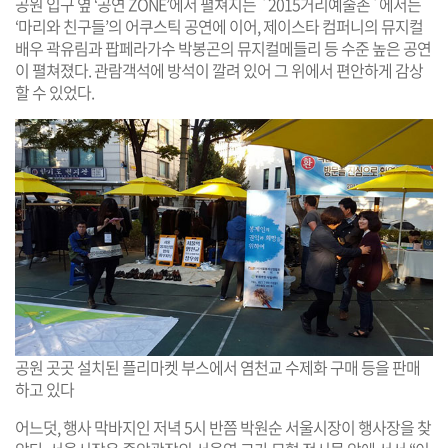
공원 입구 옆 ‘공연 ZONE’에서 펼쳐지는 `2015거리예술존`에서는
‘마리와 친구들’의 어쿠스틱 공연에 이어, 제이스타 컴퍼니의 뮤지컬
배우 곽유림과 팝페라가수 박봉곤의 뮤지컬메들리 등 수준 높은 공연
이 펼쳐졌다. 관람객석에 방석이 깔려 있어 그 위에서 편안하게 감상
할 수 있었다.
공원 곳곳 설치된 플리마켓 부스에서 염천교 수제화 구매 등을 판매
하고 있다
어느덧, 행사 막바지인 저녁 5시 반쯤 박원순 서울시장이 행사장을 찾