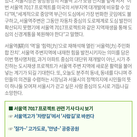
았다. 서울시장은 중앙광장의 서울역 고가 모형 전시물 앞에 서서 “이
번 서울역 7017 프로젝트를 미국의 서부지역 대개발에 비유할 수 있
다”며,“세계적으로 중앙역 부근이 도심에서 가장 번화한 곳임에도 불
구하고, 서울역주변은 그동안 자동차 중심의 도로체계로 도심 발전이
확산되지 못했기에 서울역 7017프로젝트와 같은 지역재생을 통해 도
심의 신경계통을 복원해야 한다”고 말했다.
서울역(驛)의 ‘역’을 ‘힘력(力)’으로 재해석해 열린 ‘서울력(力) 주민화
합 잔치’. 서울역 주변지역에 내재한 힘을 발전시키자는 의미를 담은
이번 행사명처럼, 과거 아파트 중심의 대단위 재개발이 아닌, 시가 추
진하는 도시재생 프로젝트가 서울역 주변 지역에 새로운 활력을 불어
넣는 계기가 되길 기대한다. 또, 오늘도 분주히 동네, 동네를 다니며 주
민들의 의견을 수렴하는 시장님과 서울시의 정책의지에 시민들의 뜻
이 하나둘 모여져 서울시가 걷고 싶은 사람 중심의 도시로 거듭나길
소망한다.
■ 서울역 7017 프로젝트 관련 기사 다시 보기
☞
서울역고가 '차량길'에서 '사람길'로 바뀐다
☞
'잘가~' 고가도로, '안녕~' 공중공원