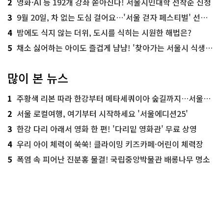
2
영화·AI 등 192개 강좌 쏟아진다! 서울시민대학 선착순 신청
3
9월 20일, 차 없는 도심 걸어요…'서울 걷자 페스티벌' 선착순 5천명
4
밤에도 식지 않는 더위, 도시를 식히는 시원한 해법은?
5
채소 싫어하는 아이도 즐겁게 냠냠! '찾아가는 서울시 식생활 교육' 현장
많이 본 뉴스
1
주황색 리본 따라 한강부터 메타세쿼이아 숲길까지…서울둘레길 15코스
2
서울 로컬여행, 여기부터 시작하세요 '서울에디션25'
3
한강 다리 아래서 영화 한 편! '다리밑 영화관' 무료 상영
4
우리 아이 체력이 쑥쑥! 클라이밍 키즈카페·어린이 체력장
5
폭염 속 피어난 진분홍 물결! 국립중앙박물관 배롱나무 명소
시민기자 인기뉴스
주황색 리본 따라 한강부터 메타세쿼이아 숲길까지…