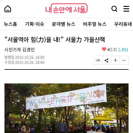
본
페
내
문
이
내
손
검
메
바
지
손
안
색
뉴
로
상
안
주
에
창
전
가
단
에
뉴스홈
기획·이슈
분야별 뉴스
비주얼 뉴스
우리동네
요
서
열
체
기
으
서
서
울
기
보
로
울
비
기
이
-
"서울역아 힘(力)을 내!" 서울力 가을산책
스
동
서
바
울
좋
시민기자 김경민
4
조회
1,491
로
시
아
가
대
발행일
2015.10.26. 18:00
요
기
페
S
글
글
표
수정일
2015.10.26. 18:46
이
N
자
자
소
지
S
크
크
통
U
공
기
기
포
R
유
크
작
털
L
하
게
게
복
기
변
변
사
경
경
하
하
기
기