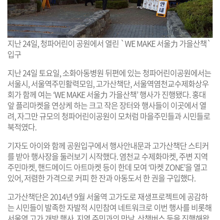
지난 24일, 청파어린이 공원에서 열린 `WE MAKE 서울力 가을산책`
입구
지난 24일 토요일, 소화아동병원 뒤편에 있는 청파어린이공원에서는
서울시, 서울역주민활력모임, 고가산책단, 서울역염천교수제화상우
회가 함께 여는 ‘WE MAKE 서울力 가을산책’ 행사가 진행됐다. 홍대
앞 플리마켓을 연상케 하는 크고 작은 장터와 행사들이 이곳에서 열
려, 자그만 규모의 청파어린이공원이 모처럼 마을주민들과 시민들로
북적였다.
기자도 아이와 함께 공원입구에서 행사안내문과 고가산책단 스티커
를 받아 행사장을 둘러보기 시작했다. 염천교 수제화마켓, 주변 지역
주민마켓, 핸드메이드 아트마켓 등이 한데 모여 ‘마켓 ZONE’을 열고
있어, 저렴한 가격으로 커피 한 잔과 아동도서 한 권을 구입했다.
고가산책단은 2014년 9월 서울역 고가도로 재생프로젝트에 공감하
는 시민들이 발족한 자발적 시민참여 네트워크로 이번 행사를 비롯해
서울역 고가 개방 행사, 지역 주민과의 만남, 산책버스 등을 진행해왔