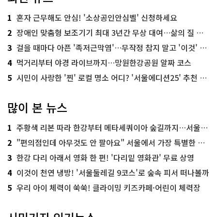
1
혼자 근무해도 안심! '소상공인안심벨' 신청하세요
2
장애인 맞춤형 보조기기 최대 3년간 무상 대여…삶의 질 높인다
3
걸을 때마다 아픈 '족저근막염'…무작정 참지 말고 '이것' 해보세요!
4
먹거리부터 야경 라이브까지…망원한강공원 알짜 코스
5
시민이 사랑한 '찐' 로컬 명소 어디? '서울에디션25' 추천 코스
많이 본 뉴스
1
주황색 리본 따라 한강부터 메타세쿼이아 숲길까지…서울둘레길 15코스
2
"편의점인데 아무것도 안 팔아요" 서울에서 가장 특별한 편의점의 정체
3
한강 다리 아래서 영화 한 편! '다리밑 영화관' 무료 상영
4
이것이 천연 냉방! '서울둘레길 9코스'로 숲속 피서 떠나볼까
5
우리 아이 체력이 쑥쑥! 클라이밍 키즈카페·어린이 체력장