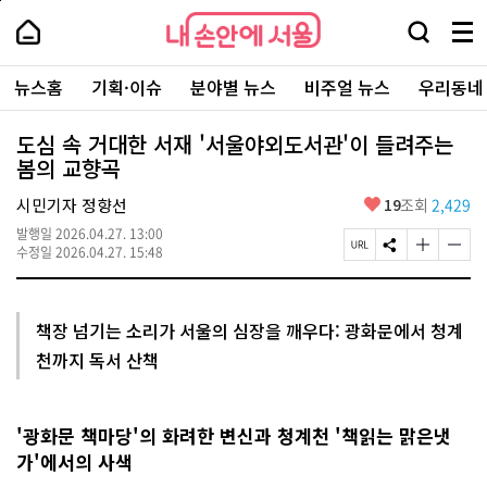
본
페
내
문
이
내
손
검
메
바
지
손
안
색
뉴
로
상
안
주
에
창
전
가
단
에
뉴스홈
기획·이슈
분야별 뉴스
비주얼 뉴스
우리동네
요
서
열
체
기
으
서
서
울
기
보
로
울
비
기
이
-
도심 속 거대한 서재 '서울야외도서관'이 들려주는
스
동
서
봄의 교향곡
바
울
로
시
가
좋
시민기자 정향선
19
조회
2,429
대
기
아
표
발행일
2026.04.27. 13:00
요
소
페
S
글
글
수정일
2026.04.27. 15:48
통
이
N
자
자
포
지
S
크
크
털
U
공
기
기
R
유
크
작
책장 넘기는 소리가 서울의 심장을 깨우다: 광화문에서 청계
L
하
게
게
천까지 독서 산책
복
기
변
변
사
경
경
하
하
기
기
'광화문 책마당'의 화려한 변신과 청계천 '책읽는 맑은냇
가'에서의 사색