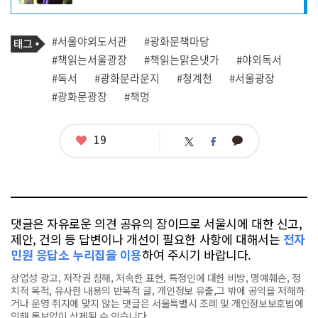
자
프
로
기
필
태
#서울야외도서관
#광화문책마당
사
그
관
#책읽는서울광장
#책읽는맑은냇가
#야외독서
련
#독서
#광화문라운지
#청계천
#서울광장
태
그
#광화문광장
#책멍
좋
19
카
트
페
아
카
위
이
요
오
터
스
톡
북
댓글은 자유로운 의견 공유의 장이므로 서울시에 대한 신고,
제안, 건의 등 답변이나 개선이 필요한 사항에 대해서는
전자
민원 응답소 누리집을 이용
하여 주시기 바랍니다.
상업성 광고, 저작권 침해, 저속한 표현, 특정인에 대한 비방, 명예훼손, 정
치적 목적, 유사한 내용의 반복적 글, 개인정보 유출,그 밖에 공익을 저해하
거나 운영 취지에 맞지 않는 댓글은 서울특별시 조례 및 개인정보보호법에
의해 통보없이 삭제될 수 있습니다.