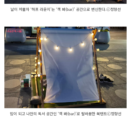
날이 저물자 ‘하프 라운지’는 ‘책 봐(bar)’ 공간으로 변신한다.ⓒ정향선
밤이 되고 나만의 독서 공간인 ‘책 봐(bar)’로 탈바꿈한 북텐트ⓒ정향선