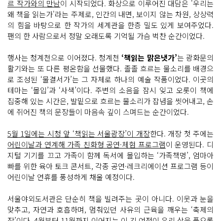
르 작가와의 만남
이 시작되었다. 화상으로 이루어진 대담은 '우리는
왜 책을 읽는가'라는 주제로, 인간의 내면, 보이지 않는 차원, 상상력
의 힘을 바탕으로 한 작가의 세계관을 한층 밀도 있게 보여주었다.
팬의 한 사람으로서 정말 오래도록 기억될 가슴 벅찬 순간이었다.
행사는 청계천으로 이어졌다. 청계천
‘책읽는 맑은냇가’
는 광화문의
활기와는 또 다른 평온함을 선물했다. 졸졸 흐르는 물소리를 배경으
로 조성된 ‘물결서가’는 그 자체로 하나의 예술 작품이었다. 이곳의
테마는 ‘몰입’과 ‘사색’이다. 주변의 소음을 잠시 잊고 오롯이 책에
집중해 있는 시간은, 발밑으로 흐르는 물소리가 잡념을 씻어내고, 손
에 쥐어진 책의 문장들이 마음속 깊이 스며드는 순간이었다.
5월 1일에는 시청 앞 ‘책읽는 서울광장’이 개장
한다. 개장 첫 주에는
어린이날과 연계해 가족 친화형 공연·체험 프로그램
이 운영된다. 디
지털 기기를 끄고 가족이 함께 독서에 몰입하는 ‘가족책멍’, 엄마아
빠를 위한 육아 토크 콘서트, 각종 공연·레크리에이션 프로그램 등이
어린이날 연휴를 풍성하게 채울 예정이다.
서울야외도서관은 단순히 책을 빌려주는 곳이 아니다. 이웃과 눈을
맞추고, 자연과 호흡하며, 멈춰있던 사유의 근육을 깨우는 ‘축제의
장’이다. 4월부터 11월까지 이어지는 이 긴 여정이 우리 삶을 풍요롭