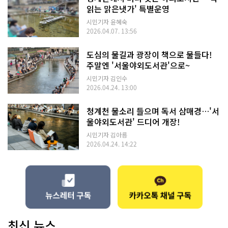
읽는 맑은냇가' 특별운영
시민기자 윤혜숙
2026.04.07. 13:56
도심의 물길과 광장이 책으로 물들다!
주말엔 '서울야외도서관'으로~
시민기자 김인수
2026.04.24. 13:00
청계천 물소리 들으며 독서 삼매경…'서
울야외도서관' 드디어 개장!
시민기자 김아름
2026.04.24. 14:22
최신 뉴스