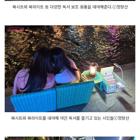
북시트와 북라이트 등 다양한 독서 보조 용품을 대여해준다.ⓒ정향선
북시트와 북라이트를 대여해 야간 독서를 즐기고 있는 시민들ⓒ정향선