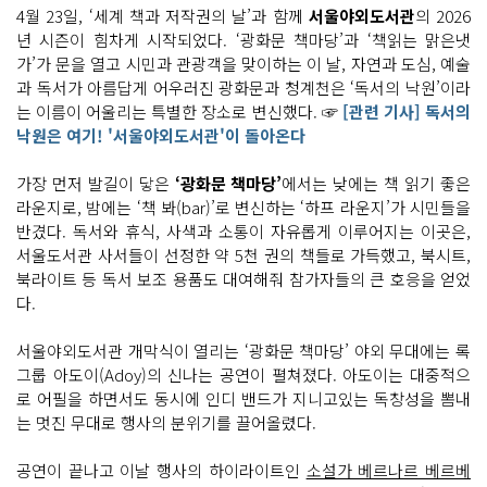
4월 23일, ‘세계 책과 저작권의 날’과 함께
서울야외도서관
의 2026
년 시즌이 힘차게 시작되었다. ‘광화문 책마당’과 ‘책읽는 맑은냇
가’가 문을 열고 시민과 관광객을 맞이하는 이 날, 자연과 도심, 예술
과 독서가 아름답게 어우러진 광화문과 청계천은 ‘독서의 낙원’이라
는 이름이 어울리는 특별한 장소로 변신했다. ☞
[관련 기사] 독서의
낙원은 여기! '서울야외도서관'이 돌아온다
가장 먼저 발길이 닿은
‘광화문 책마당’
에서는 낮에는 책 읽기 좋은
라운지로, 밤에는 ‘책 봐(bar)’로 변신하는 ‘하프 라운지’가 시민들을
반겼다. 독서와 휴식, 사색과 소통이 자유롭게 이루어지는 이곳은,
서울도서관 사서들이 선정한 약 5천 권의 책들로 가득했고, 북시트,
북라이트 등 독서 보조 용품도 대여해줘 참가자들의 큰 호응을 얻었
다.
서울야외도서관 개막식이 열리는 ‘광화문 책마당’ 야외 무대에는 록
그룹 아도이(Adoy)의 신나는 공연이 펼쳐졌다. 아도이는 대중적으
로 어필을 하면서도 동시에 인디 밴드가 지니고있는 독창성을 뽐내
는 멋진 무대로 행사의 분위기를 끌어올렸다.
공연이 끝나고 이날 행사의 하이라이트인
소설가 베르나르 베르베