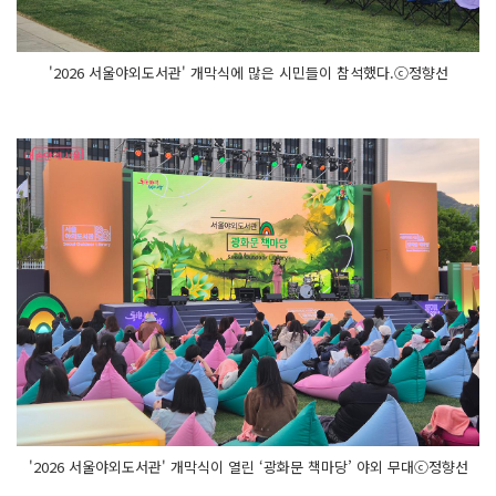
'2026 서울야외도서관' 개막식에 많은 시민들이 참석했다.ⓒ정향선
'2026 서울야외도서관' 개막식이 열린 ‘광화문 책마당’ 야외 무대ⓒ정향선