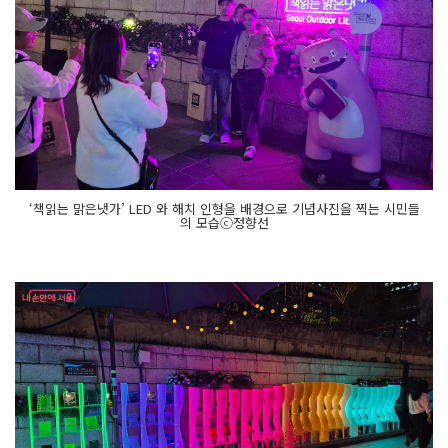
‘책읽는 맑은냇가’ LED 와 해치 인형을 배경으로 기념사진을 찍는 시민들
의 모습ⓒ정향선