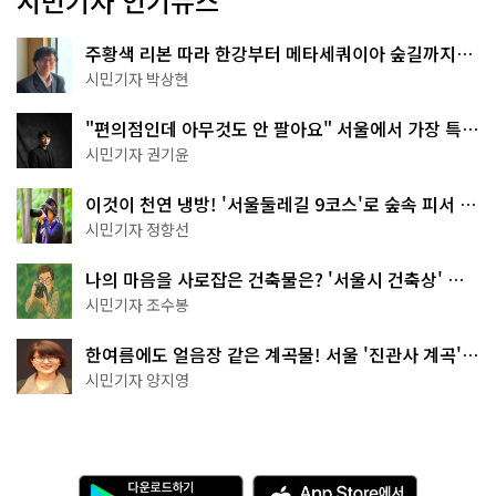
시민기자 인기뉴스
주황색 리본 따라 한강부터 메타세쿼이아 숲길까지…
서울둘레길 15코스
시민기자 박상현
"편의점인데 아무것도 안 팔아요" 서울에서 가장 특별
한 편의점의 정체
시민기자 권기윤
이것이 천연 냉방! '서울둘레길 9코스'로 숲속 피서 떠
나볼까
시민기자 정향선
나의 마음을 사로잡은 건축물은? '서울시 건축상' 수
상작 공개!
시민기자 조수봉
한여름에도 얼음장 같은 계곡물! 서울 '진관사 계곡'이
천국이네~
시민기자 양지영
다
A