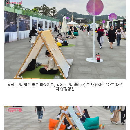
낮에는 책 읽기 좋은 라운지로, 밤에는 ‘책 봐(bar)’로 변신하는 ‘하프 라운
지’ⓒ정향선