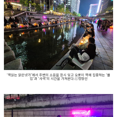
‘책읽는 맑은냇가’에서 주변의 소음을 잠시 잊고 오롯이 책에 집중하는 ‘몰
입’과 ‘사색’의 시간을 가져본다.ⓒ정향선