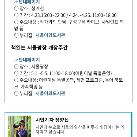
☞안내페이지
○ 장소 : 청계천
○ 기간 : 4.23.16:00~22:00 / 4.24.~4.26. 11:00~18:00
○ 주요내용 : 작가와의 만남, 구석구석 라이브, 사일런트 책
멍 등
○ 누리집 :
서울야외도서관
책읽는 서울광장 개장주간
☞안내페이지
○ 장소 : 서울광장
○ 기간 : 5.1.~5.5. 11:00~18:00(어린이날 특별운영)
○ 주요내용: 어린이날 특별공연, 체험 프로그램, 육아 북토
크, 가족책멍 등
○ 누리집 :
서울야외도서관
기
시민기자 정향선
사
시민의 눈으로 서울의 일상을 따뜻하게 담아내는 기
작
자이고 싶습니다
성