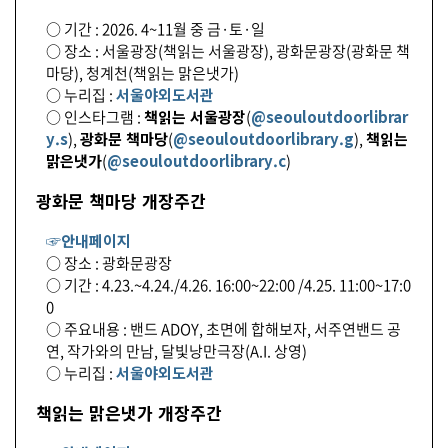
○ 기간 : 2026. 4~11월 중 금·토·일
○ 장소 : 서울광장(책읽는 서울광장), 광화문광장(광화문 책
마당), 청계천(책읽는 맑은냇가)
○ 누리집 :
서울야외도서관
○ 인스타그램 :
책읽는 서울광장
(
@seouloutdoorlibrar
y.s
),
광화문 책마당
(
@seouloutdoorlibrary.g
),
책읽는
맑은냇가
(
@seouloutdoorlibrary.c
)
광화문 책마당 개장주간
☞안내페이지
○ 장소 : 광화문광장
○ 기간 : 4.23.~4.24./4.26. 16:00~22:00 /4.25. 11:00~17:0
0
○ 주요내용 : 밴드 ADOY, 초면에 합해보자, 서주연밴드 공
연, 작가와의 만남, 달빛낭만극장(A.I. 상영)
○ 누리집 :
서울야외도서관
책읽는 맑은냇가 개장주간