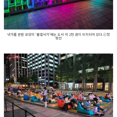
냇가를 본뜬 모양의 ‘물결서가’에는 도서 약 2천 권이 비치되어 있다.ⓒ정
향선