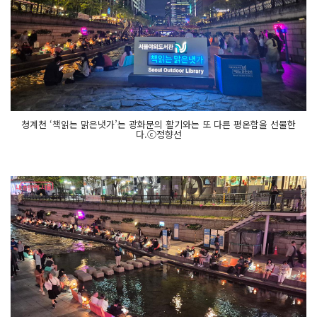
청계천 ‘책읽는 맑은냇가’는 광화문의 활기와는 또 다른 평온함을 선물한
다.ⓒ정향선