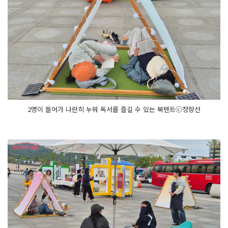
2명이 들어가 나란히 누워 독서를 즐길 수 있는 북텐트ⓒ정향선