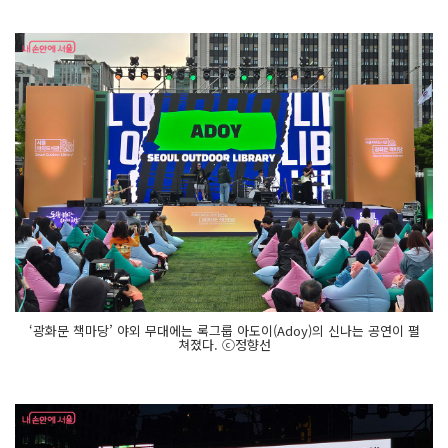
‘광화문 책마당’ 야외 무대에는 록그룹 아도이(Adoy)의 신나는 공연이 펼
쳐졌다. ⓒ정향선