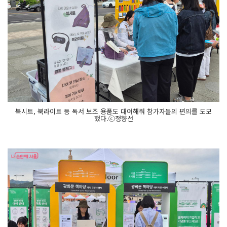
북시트, 북라이트 등 독서 보조 용품도 대여해줘 참가자들의 편의를 도모
했다.ⓒ정향선