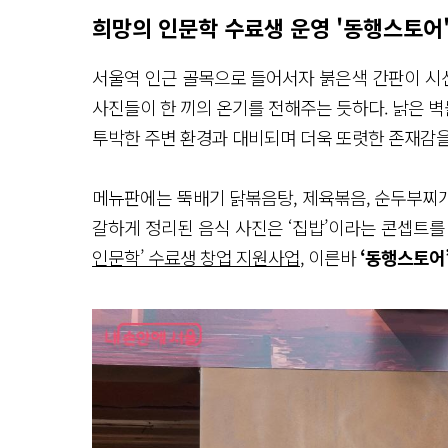
희망의 인문학 수료생 운영 '동행스토어'
서울역 인근 골목으로 들어서자 붉은색 간판이 시
사진들이 한 끼의 온기를 전해주는 듯하다. 낡은 벽
투박한 주변 환경과 대비되며 더욱 또렷한 존재감을
메뉴판에는 뚝배기 닭볶음탕, 제육볶음, 순두부찌개
갈하게 정리된 음식 사진은 ‘집밥’이라는 콘셉트
인문학’ 수료생 창업 지원사업
, 이른바
‘동행스토어’