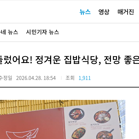
주
뉴스
영상
매거진
요
서
비
스
바
네 뉴스
시민기자 뉴스
로
가
기"
들렀어요! 정겨운 집밥식당, 전망 좋
수정일
2026.04.28. 18:54
조회
1,911