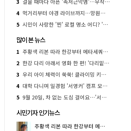
3
걸을 때마다 아픈 '족저근막염'…무작정 참지 말고 '이것' 해보세요!
4
먹거리부터 야경 라이브까지…망원한강공원 알짜 코스
5
시민이 사랑한 '찐' 로컬 명소 어디? '서울에디션25' 추천 코스
많이 본 뉴스
1
주황색 리본 따라 한강부터 메타세쿼이아 숲길까지…서울둘레길 15코스
2
한강 다리 아래서 영화 한 편! '다리밑 영화관' 무료 상영
3
우리 아이 체력이 쑥쑥! 클라이밍 키즈카페·어린이 체력장
4
대학 다니며 일경험 '서영커' 캠프 모집…전액 무료
5
9월 20일, 차 없는 도심 걸어요…'서울 걷자 페스티벌' 선착순 5천명
시민기자 인기뉴스
주황색 리본 따라 한강부터 메타세쿼이아 숲길까지…서울둘레길 15코스