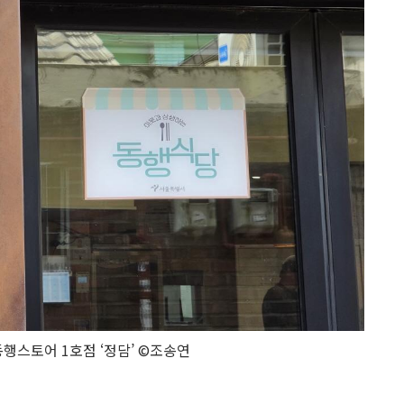
동행스토어 1호점 ‘정담’ ©조송연