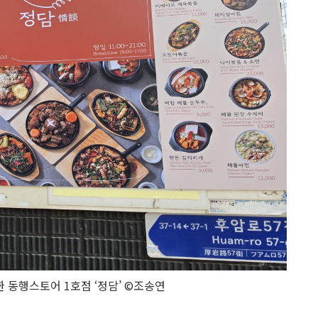
 동행스토어 1호점 ‘정담’ ©조송연