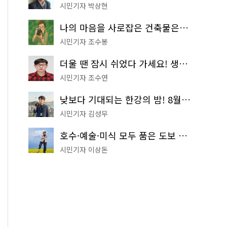
시민기자 박상현
나의 마음을 사로잡은 건축물은? '서울시 건축상' 수상작 공개!
시민기자 조수봉
더울 땐 잠시 쉬었다 가세요! 생수 냉장고부터 해피소·무더위쉼터까지
시민기자 조수연
낮보다 기대되는 한강의 밤! 8월 한정 무료 '한강 밤핑' 예약은?
시민기자 김성무
호수·예술·미식 모두 품은 도보 코스! 서울식물원~LG아트센터~마곡테라스거리
시민기자 이상돈