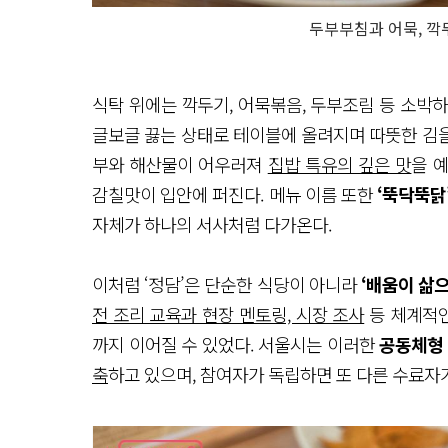
두부부침과 어묵, 깍
식탁 위에는 깍두기, 어묵볶음, 두부조림 등 소박
글보글 끓는 상태로 테이블에 올려지며 따뜻한 김을 
부와 해산물이 어우러져
집밥 특유의 깊은 맛
을 
감칠맛이 입안에 퍼진다. 메뉴 이름 또한
‘뚝닥뚝닭’
자체가 하나의 서사처럼 다가온다.
이처럼 ‘정담’은 단순한 식당이 아니라
‘배움이 삶
전 조리 교육과 현장 멘토링, 시장 조사
등 체계적인
까지 이어질 수 있었다. 서울시는 이러한
공동체형
축
하고 있으며, 참여자가 독립하면 또 다른 수료자