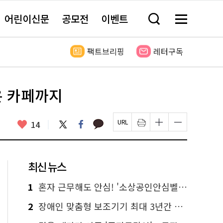
어린이신문
공모전
이벤트
검
메
색
뉴
창
전
열
체
팩트브리핑
레터구독
기
보
기
은 카페까지
카
좋
트
페
14
페
인
글
글
카
위
이
아
이
쇄
자
자
오
터
스
요
지
하
크
크
톡
북
U
기
기
기
R
새
크
작
L
창
게
게
최신 뉴스
복
열
변
변
사
림
경
경
하
하
1
혼자 근무해도 안심! '소상공인안심벨' 신청하세요
기
기
2
장애인 맞춤형 보조기기 최대 3년간 무상 대여…삶의 질 높인다