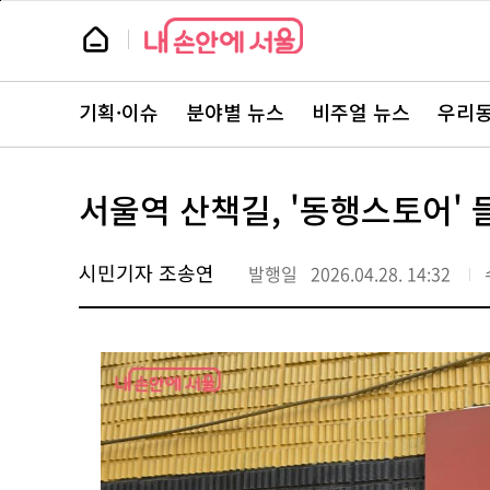
본
페
문
이
뉴
바
지
스
로
상
룸
가
단
뉴
기
으
스
로
기획·이슈
분야별 뉴스
비주얼 뉴스
우리동
주
이
요
동
서
비
스
서울역 산책길, '동행스토어' 
바
로
가
기
시민기자 조송연
발행일
2026.04.28. 14:32