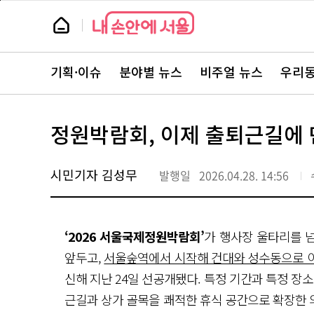
본
페
문
이
뉴
바
지
스
로
상
룸
가
단
뉴
기
으
스
로
기획·이슈
분야별 뉴스
비주얼 뉴스
우리동
주
이
요
동
서
비
스
정원박람회, 이제 출퇴근길에 
바
로
가
기
시민기자 김성무
발행일
2026.04.28. 14:56
‘2026 서울국제정원박람회’
가 행사장 울타리를 넘
앞두고,
서울숲역에서 시작해 건대와 성수동으로 이
신해 지난 24일 선공개됐다. 특정 기간과 특정 장
근길과 상가 골목을 쾌적한 휴식 공간으로 확장한 의