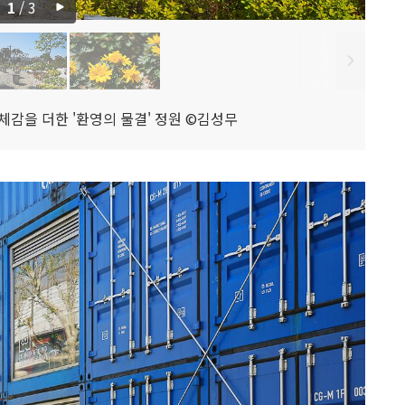
1
/
3
체감을 더한 '환영의 물결' 정원 ©김성무