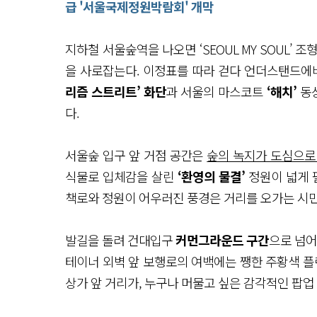
급 '서울국제정원박람회' 개막
지하철 서울숲역을 나오면 ‘SEOUL MY SOUL’
을 사로잡는다. 이정표를 따라 걷다 언더스탠드에
리즘 스트리트’ 화단
과 서울의 마스코트
‘해치’
동상
다.
서울숲 입구 앞 거점 공간은
숲의 녹지가 도심으로
식물로 입체감을 살린
‘환영의 물결’
정원이 넓게 
책로와 정원이 어우러진 풍경은 거리를 오가는 시민
발길을 돌려 건대입구
커먼그라운드 구간
으로 넘어
테이너 외벽 앞 보행로의 여백에는 쨍한 주황색 플
상가 앞 거리가, 누구나 머물고 싶은 감각적인 팝