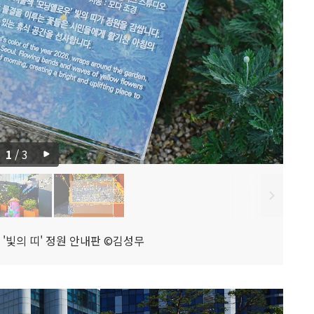
1
/
3
'빛의 띠' 정원 안내판 ©김성무