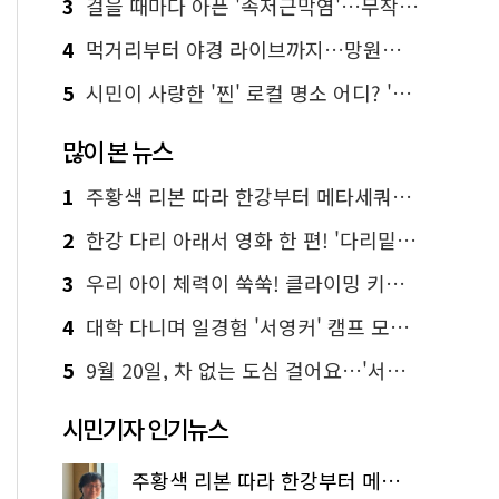
3
걸을 때마다 아픈 '족저근막염'…무작정 참지 말고 '이것' 해보세요!
4
먹거리부터 야경 라이브까지…망원한강공원 알짜 코스
5
시민이 사랑한 '찐' 로컬 명소 어디? '서울에디션25' 추천 코스
많이 본 뉴스
1
주황색 리본 따라 한강부터 메타세쿼이아 숲길까지…서울둘레길 15코스
2
한강 다리 아래서 영화 한 편! '다리밑 영화관' 무료 상영
3
우리 아이 체력이 쑥쑥! 클라이밍 키즈카페·어린이 체력장
4
대학 다니며 일경험 '서영커' 캠프 모집…전액 무료
5
9월 20일, 차 없는 도심 걸어요…'서울 걷자 페스티벌' 선착순 5천명
시민기자 인기뉴스
주황색 리본 따라 한강부터 메타세쿼이아 숲길까지…서울둘레길 15코스