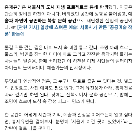
개
홍제유연은
서울시의 도시 재생 프로젝트
를 통해 탄생했다. 이곳은
으
이 메
단순히 정비된 하천이 아니다. 버려졌던 공간에 생명을 불어넣고,
예
세
술과 자연이 공존하는 복합 문화 공간
으로 재탄생한 실험적 공간이
지
나
다. ☞
[관련 기사] 일상에 스며든 예술! 서울시가 만든 '공공미술 작
와 공
품' 한눈에
간
을 비
춰
내
물길 위를 걷는 길은 마치 도시 속 비밀 통로 같다. 조명 아래 흐르는
는 거
물소리, 벽면을 장식한 미디어 아트 그리고 잔잔한 음악처럼 들리는
울
사람들의 발걸음. 한때 버려졌던 이 하천은 이제 시민들의 쉼터이자
흐
아이들의 놀이터이며, 예술가들의 전시장이다.
르
는 빛 빛
의 서
무엇보다 인상적인 점은, 그 누구나 무료로 즐길 수 있다는 것. 별도
사
공
의 입장료도, 사전 예약도 필요 없다. 그저 유진상가 아래, 홍제천을
간
의 기
따라 걷기만 하면 된다. 낮에는 산책로이자 문화 공간으로, 밤에는
둥
조명이 흐르며 도심 속 감성 피크닉 명소가 된다.
과 벽
의 중
첩
한 공간이 어떻게 시간과 기억, 예술과 일상을 이어주는지 알고 싶다
된
빛
면, 홍제유연을 걸어보자. 분명히 ‘서울에 이런 곳이 있었어?’라는
의 잔
감탄이 절로 나올 것이다.
영
들
로 표