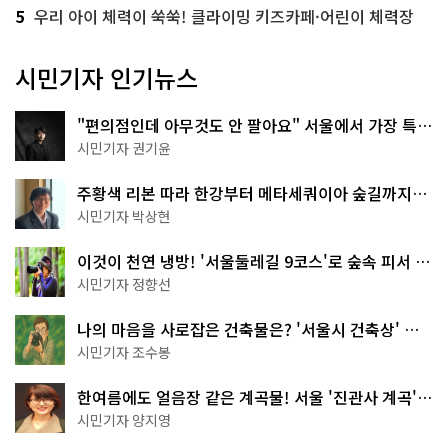
5
우리 아이 체력이 쑥쑥! 클라이밍 키즈카페·어린이 체력장
시민기자 인기뉴스
"편의점인데 아무것도 안 팔아요" 서울에서 가장 특별
한 편의점의 정체
시민기자 권기윤
주황색 리본 따라 한강부터 메타세쿼이아 숲길까지…
서울둘레길 15코스
시민기자 박상현
이것이 천연 냉방! '서울둘레길 9코스'로 숲속 피서 떠
나볼까
시민기자 정향선
나의 마음을 사로잡은 건축물은? '서울시 건축상' 수
상작 공개!
시민기자 조수봉
한여름에도 얼음장 같은 계곡물! 서울 '진관사 계곡'이
천국이네~
시민기자 양지영