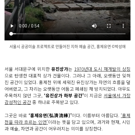
서울시 공공미술 프로젝트로 만들어진 지하 예술 공간, 홍제유연 ©박성애
도
닫
심 아
기
래 숨
어
서울 서대문구에 위치한
유진상가
는
1970년대 도시 재개발의 상징
있
으로 탄생한 대표적 상가 건물이다. 그러나 그 아래, 오랫동안 잊혀
던 물
길, 다
진 공간이 있었다. 홍제천 위에 세워진 유진상가는 자연의 흐름을 덮
시 걷
다
어버렸고, 그 자리는 오랫동안 어둡고 폐쇄된 채 방치되었다. 아무도
홍
주목하지 않던 그곳,
‘유진상가 하부 공간’
이 지금은
서울에서 가장
제
유
감성적인 공간
중 하나로 주목받고 있다.
연
홍
그곳은 바로
‘홍제유연(弘濟流緣)’
이다. 이름부터 아름답다.
‘홍제
제
천을 따라 흐르는 인연’
이라는 뜻을 담고 있으며, 과거와 현재, 시민
마
니
과 예술, 자연과 공간이 어우러지는 의미를 상징한다.
차
천