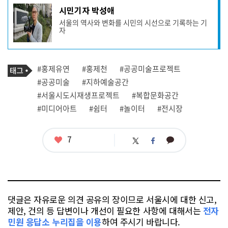
기
시민기자 박성애
사
서울의 역사와 변화를 시민의 시선으로 기록하는 기
작
자
성
자
프
로
기
필
태
#홍제유연
#홍제천
#공공미술프로젝트
사
그
관
#공공미술
#지하예술공간
련
#서울시도시재생프로젝트
#복합문화공간
태
그
#미디어아트
#쉼터
#놀이터
#전시장
좋
7
카
트
페
아
카
위
이
요
오
터
스
톡
북
댓글은 자유로운 의견 공유의 장이므로 서울시에 대한 신고,
제안, 건의 등 답변이나 개선이 필요한 사항에 대해서는
전자
민원 응답소 누리집을 이용
하여 주시기 바랍니다.