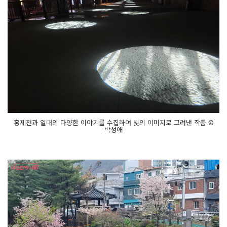
를 재
정
의
온
기
치
유
와 만
남
의 장
소
였
던 홍
제
천
의
홍제천과 일대의 다양한 이야기를 수집하여 빛의 이미지로 그려낸 작품 ©
따
박성애
뜻
한 온
기
를 담
은 빛
의 향
연
흐
르
지 않
던 물
길
에 빛