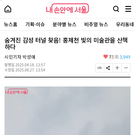
본
페
내
문
이
내
손
검
메
바
지
손
안
색
뉴
로
상
안
주
에
창
전
가
단
에
뉴스홈
기획·이슈
분야별 뉴스
비주얼 뉴스
우리동네
요
서
열
체
기
으
서
서
울
기
보
로
울
비
기
이
-
숨겨진 감성 터널 찾음! 홍제천 빛의 미술관을 산책
스
동
서
하다
바
울
로
시
가
좋
시민기자 박성애
7
조회
3,949
대
기
아
표
발행일
2025.04.18. 13:57
요
소
페
S
글
글
수정일
2025.08.27. 13:54
통
이
N
자
자
포
지
S
크
크
털
U
공
기
기
R
유
크
작
L
하
게
게
복
기
변
변
사
경
경
하
하
기
기