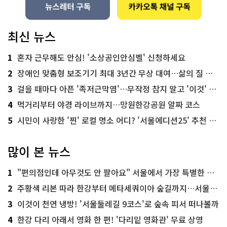
최신 뉴스
1
혼자 근무해도 안심! '소상공인안심벨' 신청하세요
2
장애인 맞춤형 보조기기 최대 3년간 무상 대여…삶의 질 높인다
3
걸을 때마다 아픈 '족저근막염'…무작정 참지 말고 '이것' 해보세요!
4
먹거리부터 야경 라이브까지…망원한강공원 알짜 코스
5
시민이 사랑한 '찐' 로컬 명소 어디? '서울에디션25' 추천 코스
많이 본 뉴스
1
"편의점인데 아무것도 안 팔아요" 서울에서 가장 특별한 편의점의 정체
2
주황색 리본 따라 한강부터 메타세쿼이아 숲길까지…서울둘레길 15코스
3
이것이 천연 냉방! '서울둘레길 9코스'로 숲속 피서 떠나볼까
4
한강 다리 아래서 영화 한 편! '다리밑 영화관' 무료 상영