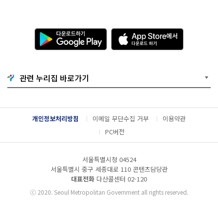
다
A
운
p
로
p
드
S
하
t
기
o
관련 누리집 바로가기
G
r
o
e
o
에
g
서
l
다
개인정보처리방침
이메일 무단수집 거부
이용약관
e
운
P
로
PC버전
l
드
a
하
y
기
서울특별시청 04524
서울특별시 중구 세종대로 110 콘텐츠담당관
대표전화
다산콜센터
02-120
ⓒ
2020. Seoul Metropolitan Government all rights reserved.