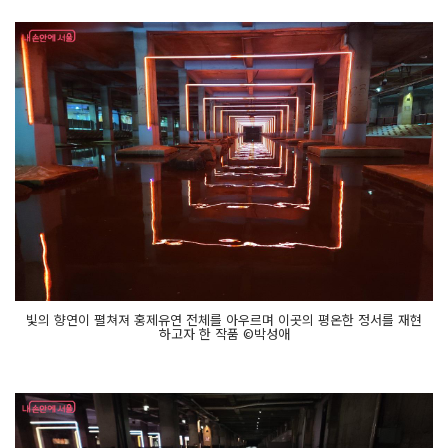
현
S
u
n
M
o
o
n S
u
n
M
O
O
N
문
자
가 기
원
하
는 의
미
빛의 향연이 펼쳐져 홍제유연 전체를 아우르며 이곳의 평온한 정서를 재현
를 이
하고자 한 작품 ©박성애
해
하
며
공
간
에 담
긴 빛
과 소
리