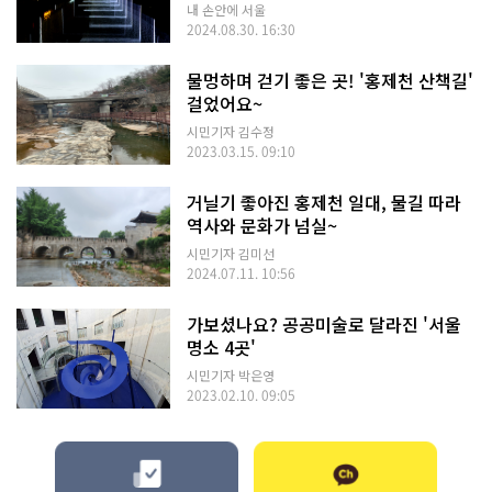
내 손안에 서울
2024.08.30. 16:30
물멍하며 걷기 좋은 곳! '홍제천 산책길'
걸었어요~
시민기자 김수정
2023.03.15. 09:10
거닐기 좋아진 홍제천 일대, 물길 따라
역사와 문화가 넘실~
시민기자 김미선
2024.07.11. 10:56
가보셨나요? 공공미술로 달라진 '서울
명소 4곳'
시민기자 박은영
2023.02.10. 09:05