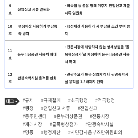
9
· 하숙집 등 공유 형태 거주지 전입신고 제출
전입신고 서류 일원화
호
서류 일원화
10
행정재산 사용허가 부당특
· 행정재산 사용허가 시 부당한 조건 부여 방
호
약 방지
지
· 전통시장에 해당하지 않는 영세상권을 ‘골
11
온누리상품권 사용처 확대
목형상점가’로 지정하여 온누리상품권 사용
호
처 확대
12
· 관광수요가 높은 상업지역 내 관광숙박시
관광숙박시설 용적률 완화
호
설 용적률 1.3배까지 완화
기
태
#규제
#규제철폐
#소극행정
#적극행정
사
그
관
#행정
#전입신고 서류
#전입신고
련
#동주민센터
#온누리상품권
#전통시장
태
그
#재래시장
#골목형상점가
#관광숙박시설
#명동
#행정재산
#시민감사옴부즈만위원회의