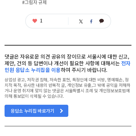
#그림자 규제
좋
1
카
트
페
아
카
위
이
요
오
터
스
톡
북
댓글은 자유로운 의견 공유의 장이므로 서울시에 대한 신고,
제안, 건의 등 답변이나 개선이 필요한 사항에 대해서는
전자
민원 응답소 누리집을 이용
하여 주시기 바랍니다.
상업성 광고, 저작권 침해, 저속한 표현, 특정인에 대한 비방, 명예훼손, 정
치적 목적, 유사한 내용의 반복적 글, 개인정보 유출,그 밖에 공익을 저해하
거나 운영 취지에 맞지 않는 댓글은 서울특별시 조례 및 개인정보보호법에
의해 통보없이 삭제될 수 있습니다.
응답소 누리집 바로가기