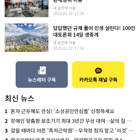
내 손안에 서울
2025.01.16. 17:20
답답했던 규제 풀어 민생 살린다! 100인
대토론회 14일 생중계
내 손안에 서울
2025.01.13. 17:24
최신 뉴스
1
혼자 근무해도 안심! '소상공인안심벨' 신청하세요
2
장애인 맞춤형 보조기기 최대 3년간 무상 대여…삶의 질 높인다
3
걸을 때마다 아픈 '족저근막염'…무작정 참지 말고 '이것' 해보세요!
4
먹거리부터 야경 라이브까지…망원한강공원 알짜 코스