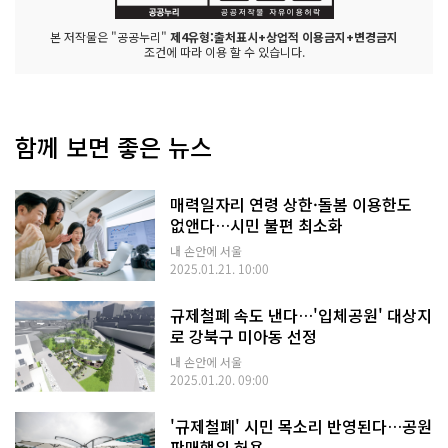
본 저작물은 "공공누리"
제4유형:출처표시+상업적 이용금지+변경금지
조건에 따라 이용 할 수 있습니다.
함께 보면 좋은 뉴스
매력일자리 연령 상한·돌봄 이용한도
없앤다…시민 불편 최소화
내 손안에 서울
2025.01.21. 10:00
규제철폐 속도 낸다…'입체공원' 대상지
로 강북구 미아동 선정
내 손안에 서울
2025.01.20. 09:00
'규제철폐' 시민 목소리 반영된다…공원
판매행위 허용