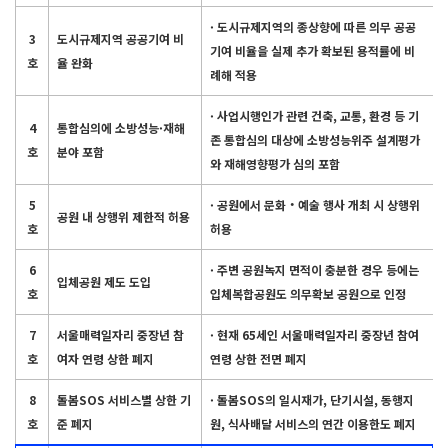
· 도시규제지역의 종상향에 따른 의무 공공
3
도시규제지역 공공기여 비
기여 비율을 실제 추가 확보된 용적률에 비
호
율 완화
례해 적용
· 사업시행인가 관련 건축, 교통, 환경 등 기
4
통합심의에 소방성능·재해
존 통합심의 대상에 소방성능위주 설계평가
호
분야 포함
와 재해영향평가 심의 포함
5
· 공원에서 문화‧예술 행사 개최 시 상행위
공원 내 상행위 제한적 허용
호
허용
6
· 주변 공원녹지 면적이 충분한 경우 등에는
입체공원 제도 도입
호
입체복합공원도 의무확보 공원으로 인정
7
서울매력일자리 중장년 참
· 현재 65세인 서울매력일자리 중장년 참여
호
여자 연령 상한 폐지
연령 상한 전면 폐지
8
돌봄SOS 서비스별 상한 기
· 돌봄SOS의 일시재가, 단기시설, 동행지
호
준 폐지
원, 식사배달 서비스의 연간 이용한도 폐지