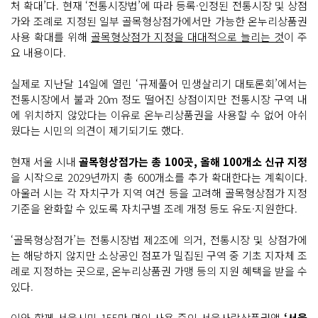
처 확대’다. 현재 ‘전통시장법’에 따라 등록·인정된 전통시장 및 상점
가와 조례로 지정된 일부 골목형상점가에서만 가능한 온누리상품권
사용 확대를 위해
골목형상점가 지정을 대대적으로 늘리는 것
이 주
요 내용이다.
실제로 지난달 14일에 열린 ‘규제풀어 민생살리기 대토론회’에서는
전통시장에서 불과 20m 정도 떨어진 상점이지만 전통시장 구역 내
에 위치하지 않았다는 이유로 온누리상품권을 사용할 수 없어 아쉬
웠다는 시민의 의견이 제기되기도 했다.
현재 서울 시내
골목형상점가는 총 100곳, 올해 100개소 신규 지정
을 시작으로 2029년까지 총 600개소를 추가 확대한다는 계획이다.
아울러 시는 각 자치구가 지역 여건 등을 고려해 골목형상점가 지정
기준을 완화할 수 있도록 자치구별 조례 개정 등도 유도·지원한다.
‘골목형상점가’는 전통시장법 제2조에 의거, 전통시장 및 상점가에
는 해당하지 않지만 소상공인 점포가 밀집된 구역 중 기초 지자체 조
례로 지정하는 곳으로, 온누리상품권 가맹 등의 지원 혜택을 받을 수
있다.
이와 함께 서울시민 155만 명이 사용 중인 서울사랑상품권앱
‘서울