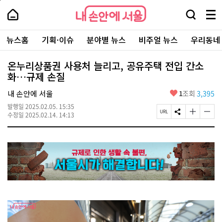
본
페
내
문
이
내
손
검
메
바
지
손
안
색
뉴
로
상
안
주
에
창
전
가
단
에
뉴스홈
기획·이슈
분야별 뉴스
비주얼 뉴스
우리동네
요
서
열
체
기
으
서
서
울
기
보
로
울
비
기
이
-
온누리상품권 사용처 늘리고, 공유주택 전입 간소
스
동
서
화…규제 손질
바
울
로
시
가
좋
내 손안에 서울
1
조회
3,395
대
기
아
표
발행일
2025.02.05. 15:35
요
소
페
S
글
글
수정일
2025.02.14. 14:13
통
이
N
자
자
포
지
S
크
크
털
U
공
기
기
R
유
크
작
L
하
게
게
복
기
변
변
사
경
경
하
하
기
기