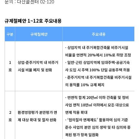
문의 : 다산콜센터 02-120
규제철폐안 1~12호 주요내용
구분
규제철폐안
주요내용
· 상업지역 내 주거복합건축물 비주거시설
비율을 연면적 20%에서 10%로 하향 조정
1
상업·준주거지역 내 비주거
· 일반·근린 상업지역에 임대주택·공공기숙
호
시설 비율 폐지 및 완화
사 도입 시 주택 100% 단일 공동주택 허용
· 준주거지역 내 주거복합건축물 비주거시설
의 용적률 10% 규제 폐지
· 연면적 합계 20만㎡ 이하 건축물 및 정비
사업 면적 18만㎡ 이하에서 모든 대상으로
2
환경영향평가 본안평가 면
면제 적용 확대
호
제 대상 확대 및 절차 완화
· ‘협의절차 면제제도’ 활용하여 심의 기준
준수 사업의 본안 심의 생략 및 타 심의와 중
복된 평가 항목 일원화