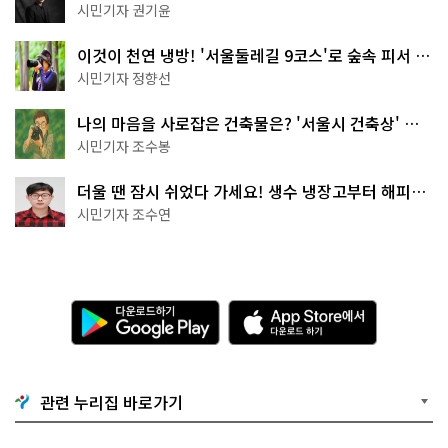
한 편의점의 정체
시민기자 권기윤
이것이 천연 냉방! '서울둘레길 9코스'로 숲속 피서 떠
나볼까
시민기자 정향선
나의 마음을 사로잡은 건축물은? '서울시 건축상' 수
상작 공개!
시민기자 조수봉
더울 땐 잠시 쉬었다 가세요! 생수 냉장고부터 해피소
·무더위쉼터까지
시민기자 조수연
다
A
운
p
로
p
드
S
하
t
기
o
관련 누리집 바로가기
G
r
o
e
o
에