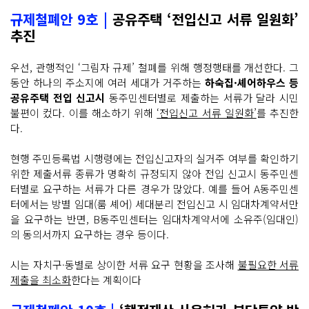
규제철폐안 9호 |
공유주택 ‘전입신고 서류 일원화’
추진
우선, 관행적인 ‘그림자 규제’ 철폐를 위해 행정행태를 개선한다. 그
동안 하나의 주소지에 여러 세대가 거주하는
하숙집·셰어하우스 등
공유주택 전입 신고시
동주민센터별로 제출하는 서류가 달라 시민
불편이 컸다. 이를 해소하기 위해
‘전입신고 서류 일원화’
를 추진한
다.
현행 주민등록법 시행령에는 전입신고자의 실거주 여부를 확인하기
위한 제출서류 종류가 명확히 규정되지 않아 전입 신고시 동주민센
터별로 요구하는 서류가 다른 경우가 많았다. 예를 들어 A동주민센
터에서는 방별 임대(룸 셰어) 세대분리 전입신고 시 임대차계약서만
을 요구하는 반면, B동주민센터는 임대차계약서에 소유주(임대인)
의 동의서까지 요구하는 경우 등이다.
시는 자치구·동별로 상이한 서류 요구 현황을 조사해
불필요한 서류
제출을 최소화
한다는 계획이다