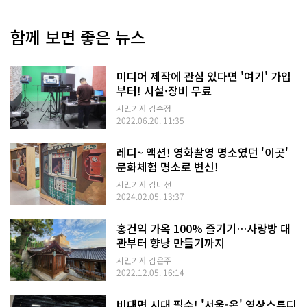
함께 보면 좋은 뉴스
미디어 제작에 관심 있다면 '여기' 가입
부터! 시설·장비 무료
시민기자 김수정
2022.06.20. 11:35
레디~ 액션! 영화촬영 명소였던 '이곳'
문화체험 명소로 변신!
시민기자 김미선
2024.02.05. 13:37
홍건익 가옥 100% 즐기기…사랑방 대
관부터 향낭 만들기까지
시민기자 김은주
2022.12.05. 16:14
비대면 시대 필수! '서울-온' 영상스튜디