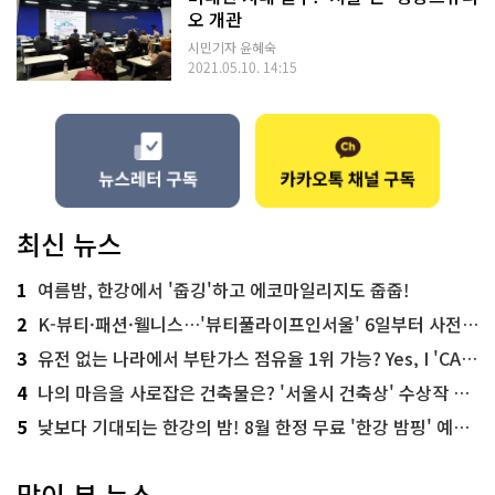
오 개관
시민기자 윤혜숙
2021.05.10. 14:15
최신 뉴스
1
여름밤, 한강에서 '줍깅'하고 에코마일리지도 줍줍!
2
K-뷰티·패션·웰니스…'뷰티풀라이프인서울' 6일부터 사전 예약
3
유전 없는 나라에서 부탄가스 점유율 1위 가능? Yes, I 'CAN'
4
나의 마음을 사로잡은 건축물은? '서울시 건축상' 수상작 공개!
5
낮보다 기대되는 한강의 밤! 8월 한정 무료 '한강 밤핑' 예약은?
많이 본 뉴스