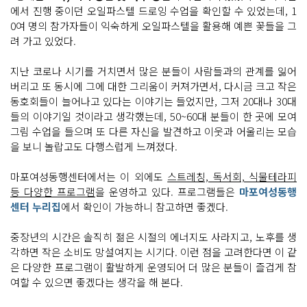
에서 진행 중이던 오일파스텔 드로잉 수업을 확인할 수 있었는데, 1
0여 명의 참가자들이 익숙하게 오일파스텔을 활용해 예쁜 꽃들을 그
려 가고 있었다.
지난 코로나 시기를 거치면서 많은 분들이 사람들과의 관계를 잃어
버리고 또 동시에 그에 대한 그리움이 커져가면서, 다시금 크고 작은
동호회들이 늘어나고 있다는 이야기는 들었지만, 그저 20대나 30대
들의 이야기일 것이라고 생각했는데, 50~60대 분들이 한 곳에 모여
그림 수업을 들으며 또 다른 자신을 발견하고 이웃과 어울리는 모습
을 보니 놀랍고도 다행스럽게 느껴졌다.
마포여성동행센터에서는 이 외에도
스트레칭, 독서회, 식물테라피
등 다양한 프로그램
을 운영하고 있다. 프로그램들은
마포여성동행
센터 누리집
에서 확인이 가능하니 참고하면 좋겠다.
중장년의 시간은 솔직히 젊은 시절의 에너지도 사라지고, 노후를 생
각하면 작은 소비도 망설여지는 시기다. 이런 점을 고려한다면 이 같
은 다양한 프로그램이 활발하게 운영되어 더 많은 분들이 즐겁게 참
여할 수 있으면 좋겠다는 생각을 해 본다.