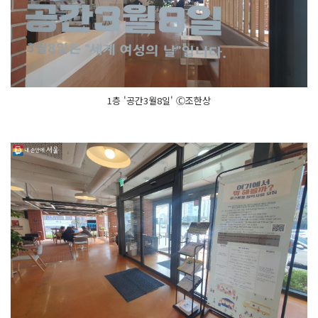
1층 '공간3월8일' Ⓒ조한상