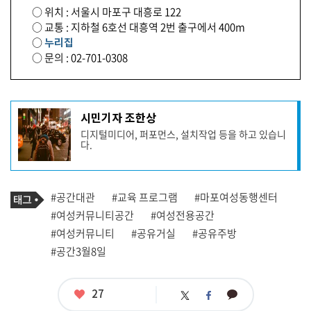
○ 위치 : 서울시 마포구 대흥로 122
○ 교통 : 지하철 6호선 대흥역 2번 출구에서 400m
○
누리집
○ 문의 : 02-701-0308
기
시민기자 조한상
사
디지털미디어, 퍼포먼스, 설치작업 등을 하고 있습니
작
다.
성
자
프
로
기
필
태
#공간대관
#교육 프로그램
#마포여성동행센터
사
그
관
#여성커뮤니티공간
#여성전용공간
련
#여성커뮤니티
#공유거실
#공유주방
태
그
#공간3월8일
좋
27
카
트
페
아
카
위
이