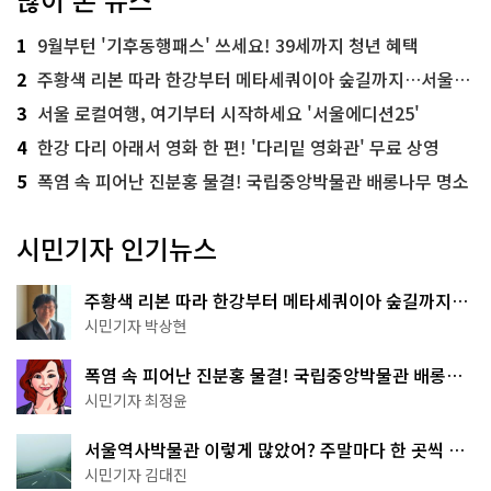
1
9월부턴 '기후동행패스' 쓰세요! 39세까지 청년 혜택
2
주황색 리본 따라 한강부터 메타세쿼이아 숲길까지…서울둘레길 15코스
3
서울 로컬여행, 여기부터 시작하세요 '서울에디션25'
4
한강 다리 아래서 영화 한 편! '다리밑 영화관' 무료 상영
5
폭염 속 피어난 진분홍 물결! 국립중앙박물관 배롱나무 명소
시민기자 인기뉴스
주황색 리본 따라 한강부터 메타세쿼이아 숲길까지…
서울둘레길 15코스
시민기자 박상현
폭염 속 피어난 진분홍 물결! 국립중앙박물관 배롱나
무 명소
시민기자 최정윤
서울역사박물관 이렇게 많았어? 주말마다 한 곳씩 떠
나는 역사 산책
시민기자 김대진