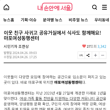
본
페
내
문
이
내
손
검
메
바
지
손
안
색
뉴
로
상
안
주
에
창
전
가
단
에
뉴스홈
기획·이슈
분야별 뉴스
비주얼 뉴스
우리동네
요
서
열
체
기
으
서
서
울
기
보
로
울
비
기
이
-
이웃 친구 사귀고 공유거실에서 식사도 함께해요!
스
동
서
마포여성동행센터
바
울
로
시
가
좋
시민기자 조한상
27
조회
3,342
대
기
아
표
발행일
2024.04.26. 09:03
요
소
페
S
글
글
수정일
2024.04.26. 17:25
통
이
N
자
자
포
지
S
크
크
털
U
공
기
기
R
유
크
작
이웃들이 다양한 모임에 참여하는 공간으로 입소문이 퍼지고 있는
L
하
게
게
복
기
변
변
곳이 있다. 바로 마포구에 위치한
마포여성동행센터
다.
사
경
경
하
하
마포여성동행센터는 지난 2023년 4월 27일에 개관한 이래로 1년을
기
기
맞이한다.
여성·가족 활동 전반을 지원하는 다양한 커뮤니티 공간
을
운영하며, 양성평등 문화 확산, 구민의 사회 참여와 역량 강화, 여성·
가족 문제 지원을 위한 연락 체계 구축, 여성의 권익 증진 및 여성 친