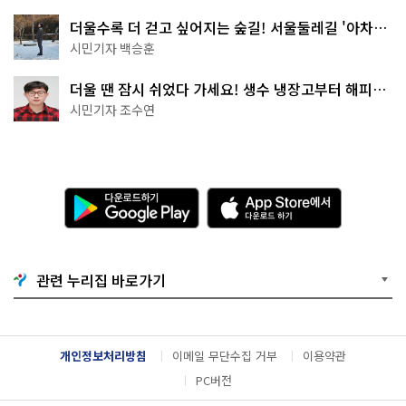
더울수록 더 걷고 싶어지는 숲길! 서울둘레길 '아차산
코스'
시민기자 백승훈
더울 땐 잠시 쉬었다 가세요! 생수 냉장고부터 해피소
·무더위쉼터까지
시민기자 조수연
다
A
운
p
로
p
드
S
하
t
기
o
관련 누리집 바로가기
G
r
o
e
o
에
g
서
l
다
개인정보처리방침
이메일 무단수집 거부
이용약관
e
운
P
로
PC버전
l
드