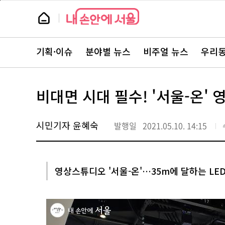
본
페
문
이
뉴
바
지
스
로
상
룸
가
단
뉴
기
으
스
로
기획·이슈
분야별 뉴스
비주얼 뉴스
우리동
주
이
요
동
서
비
스
비대면 시대 필수! '서울-온'
바
로
가
기
시민기자 윤혜숙
발행일
2021.05.10. 14:15
영상스튜디오 '서울-온'…35m에 달하는 L