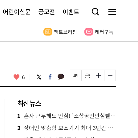
어린이신문
공모전
이벤트
검
메
색
뉴
창
전
열
체
팩트브리핑
레터구독
기
보
기
카
좋
트
페
6
페
인
글
글
카
위
이
아
이
쇄
자
자
오
터
스
요
지
하
크
크
톡
북
U
기
기
기
R
새
크
작
L
창
게
게
최신 뉴스
복
열
변
변
사
림
경
경
하
하
1
혼자 근무해도 안심! '소상공인안심벨' 신청하세요
기
기
2
장애인 맞춤형 보조기기 최대 3년간 무상 대여…삶의 질 높인다