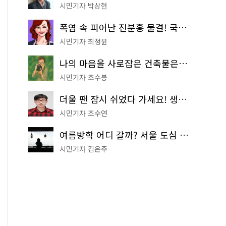
시민기자 박상현
폭염 속 피어난 진분홍 물결! 국립중앙박물관 배롱나무 명소
시민기자 최정윤
나의 마음을 사로잡은 건축물은? '서울시 건축상' 수상작 공개!
시민기자 조수봉
더울 땐 잠시 쉬었다 가세요! 생수 냉장고부터 해피소·무더위쉼터까지
시민기자 조수연
여름방학 어디 갈까? 서울 도심 무료 실내 여행 코스 추천
시민기자 김은주