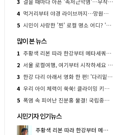
3
걸을 때마다 아픈 '족저근막염'…무작정 참지 말고 '이것' 해보세요!
4
먹거리부터 야경 라이브까지…망원한강공원 알짜 코스
5
시민이 사랑한 '찐' 로컬 명소 어디? '서울에디션25' 추천 코스
많이 본 뉴스
1
주황색 리본 따라 한강부터 메타세쿼이아 숲길까지…서울둘레길 15코스
2
서울 로컬여행, 여기부터 시작하세요 '서울에디션25'
3
한강 다리 아래서 영화 한 편! '다리밑 영화관' 무료 상영
4
우리 아이 체력이 쑥쑥! 클라이밍 키즈카페·어린이 체력장
5
폭염 속 피어난 진분홍 물결! 국립중앙박물관 배롱나무 명소
시민기자 인기뉴스
주황색 리본 따라 한강부터 메타세쿼이아 숲길까지…서울둘레길 15코스