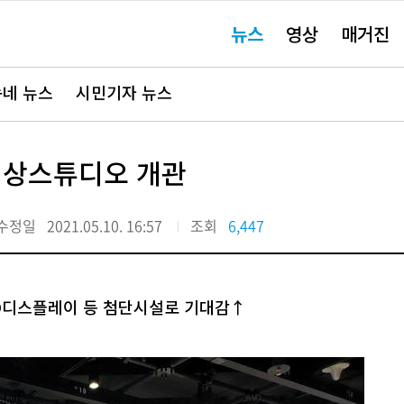
주
뉴스
영상
매거진
요
서
비
스
바
네 뉴스
시민기자 뉴스
로
가
기"
 영상스튜디오 개관
수정일
2021.05.10. 16:57
조회
6,447
ED디스플레이 등 첨단시설로 기대감↑