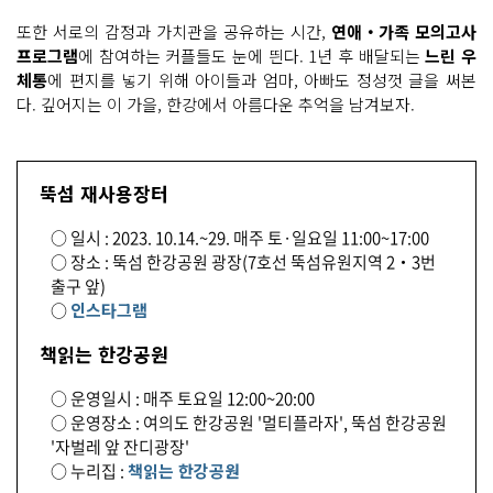
또한 서로의 감정과 가치관을 공유하는 시간,
연애‧가족 모의고사
프로그램
에 참여하는 커플들도 눈에 띈다. 1년 후 배달되는
느린 우
체통
에 편지를 넣기 위해 아이들과 엄마, 아빠도 정성껏 글을 써본
다. 깊어지는 이 가을, 한강에서 아름다운 추억을 남겨보자.
뚝섬 재사용장터
○ 일시 : 2023. 10.14.~29. 매주 토·일요일 11:00~17:00
○ 장소 : 뚝섬 한강공원 광장(7호선 뚝섬유원지역 2‧3번
출구 앞)
○
인스타그램
책읽는 한강공원
○ 운영일시 : 매주 토요일 12:00~20:00
○ 운영장소 : 여의도 한강공원 '멀티플라자', 뚝섬 한강공원
'자벌레 앞 잔디광장'
○ 누리집 :
책읽는 한강공원