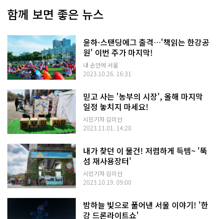
함께 보면 좋은 뉴스
윤하·스탠딩에그 출격…'책읽는 한강공
원' 이번 주가 마지막!
내 손안에 서울
2023.10.26. 16:31
믿고 사는 '농부의 시장', 올해 마지막
일정 놓치지 마세요!
시민기자 김미선
2023.11.01. 14:20
내가 찾던 이 물건! 저렴하게 득템~ '뚝
섬 재사용장터'
시민기자 김미선
2023.10.19. 09:00
밤하늘 빛으로 풀어낸 서울 이야기! '한
강 드론라이트쇼'