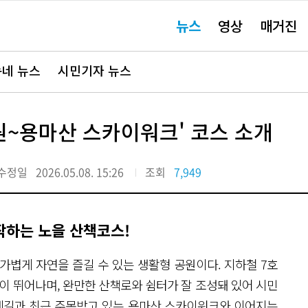
주
뉴스
영상
매거진
요
서
비
스
바
네 뉴스
시민기자 뉴스
로
가
기"
원~용마산 스카이워크' 코스 소개
수정일
2026.05.08. 15:26
조회
7,949
작하는 노을 산책코스!
 가볍게 자연을 즐길 수 있는 생활형 공원이다. 지하철 7호
이 뛰어나며, 완만한 산책로와 쉼터가 잘 조성돼 있어 시민
레길과 최근 주목받고 있는 용마산 스카이워크와 이어지는