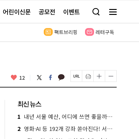
어린이신문
공모전
이벤트
검
메
색
뉴
창
전
열
체
팩트브리핑
레터구독
기
보
기
카
좋
트
페
12
페
인
글
글
카
위
이
아
이
쇄
자
자
오
터
스
요
지
하
크
크
톡
북
U
기
기
기
R
새
크
작
L
창
게
게
최신 뉴스
복
열
변
변
사
림
경
경
하
하
1
내년 서울 예산, 어디에 쓰면 좋을까요? 온라인 투표
기
기
2
영화·AI 등 192개 강좌 쏟아진다! 서울시민대학 선착순 신청