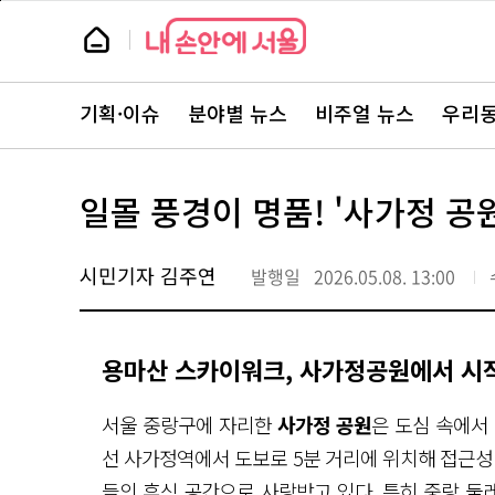
본
페
문
이
뉴
바
지
스
로
상
룸
가
단
뉴
기
으
스
로
기획·이슈
분야별 뉴스
비주얼 뉴스
우리동
주
이
요
동
서
비
스
일몰 풍경이 명품! '사가정 공
바
로
가
기
시민기자 김주연
발행일
2026.05.08. 13:00
용마산 스카이워크, 사가정공원에서 시
서울 중랑구에 자리한
사가정 공원
은 도심 속에서
선 사가정역에서 도보로 5분 거리에 위치해 접근성
들의 휴식 공간으로 사랑받고 있다. 특히
중랑 둘