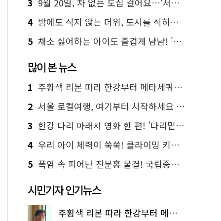
3
9월 20일, 차 없는 도심 걸어요…'서울 걷자 페스티벌' 선착순 5천명
4
밤에도 식지 않는 더위, 도시를 식히는 시원한 해법은?
5
채소 싫어하는 아이도 즐겁게 냠냠! '찾아가는 서울시 식생활 교육' 현장
많이 본 뉴스
1
주황색 리본 따라 한강부터 메타세쿼이아 숲길까지…서울둘레길 15코스
2
서울 로컬여행, 여기부터 시작하세요 '서울에디션25'
3
한강 다리 아래서 영화 한 편! '다리밑 영화관' 무료 상영
4
우리 아이 체력이 쑥쑥! 클라이밍 키즈카페·어린이 체력장
5
폭염 속 피어난 진분홍 물결! 국립중앙박물관 배롱나무 명소
시민기자 인기뉴스
주황색 리본 따라 한강부터 메타세쿼이아 숲길까지…서울둘레길 15코스