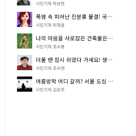
시민기자 박상현
폭염 속 피어난 진분홍 물결! 국립중앙박물관 배롱나무 명소
시민기자 최정윤
나의 마음을 사로잡은 건축물은? '서울시 건축상' 수상작 공개!
시민기자 조수봉
더울 땐 잠시 쉬었다 가세요! 생수 냉장고부터 해피소·무더위쉼터까지
시민기자 조수연
여름방학 어디 갈까? 서울 도심 무료 실내 여행 코스 추천
시민기자 김은주