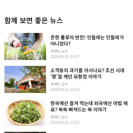
함께 보면 좋은 뉴스
흔한 풀꽃의 반전! 민들레는 민들레가
아니었다?
곽재식 교수
2026.04.29. 14:27
소격동의 과거를 아시나요? 조선 시대
'황'을 캐던 유황점 이야기
곽재식 교수
2026.04.15. 15:21
한국에선 즐겨 먹는데 외국에선 마법 재
료? 쑥쑥 빠져드는 쑥 이야기
곽재식 교수
2026.04.01. 15:51