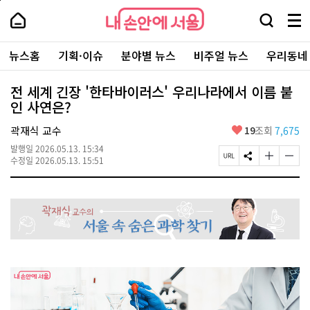
본
페
내
문
이
내
손
검
메
바
지
손
안
색
뉴
로
상
안
주
에
창
전
가
단
에
뉴스홈
기획·이슈
분야별 뉴스
비주얼 뉴스
우리동네
요
서
열
체
기
으
서
서
울
기
보
로
울
비
기
이
-
전 세계 긴장 '한타바이러스' 우리나라에서 이름 붙
스
동
서
인 사연은?
바
울
로
시
가
좋
곽재식 교수
19
조회
7,675
대
기
아
표
발행일
2026.05.13. 15:34
요
소
페
S
글
글
수정일
2026.05.13. 15:51
통
이
N
자
자
포
지
S
크
크
털
U
공
기
기
R
유
크
작
L
하
게
게
복
기
변
변
사
경
경
하
하
기
기