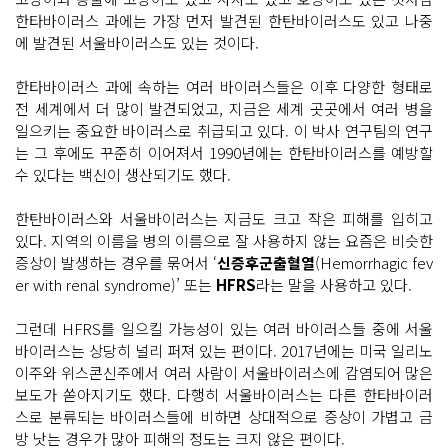
한타바이러스 과에는 가장 먼저 발견된 한탄바이러스도 있고 나중
에 발견된 서울바이러스도 있는 것이다.
한타바이러스 과에 속하는 여러 바이러스들은 이후 다양한 형태로
전 세계에서 더 많이 발견되었고, 지금은 세계 곳곳에서 여러 병을
일으키는 중요한 바이러스로 취급되고 있다. 이 박사 연구팀의 연구
는 그 후에도 꾸준히 이어져서 1990년에는 한탄바이러스를 예방할
수 있다는 백신이 생산되기도 했다.
한탄바이러스와 서울바이러스는 지금도 크고 작은 피해를 입히고
있다. 지역의 이름을 병의 이름으로 잘 사용하지 않는 요즘은 비슷한
증상이 발생하는 경우를 묶어서 ‘
신증후군출혈열
(Hemorrhagic fev
er with renal syndrome)’ 또는
HFRS
라는 말을 사용하고 있다.
그런데 HFRS를 일으킬 가능성이 있는 여러 바이러스들 중에 서울
바이러스는 상당히 널리 퍼져 있는 편이다. 2017년에는 미국 일리노
이주와 위스콘신주에서 여러 사람이 서울바이러스에 감염되어 많은
보도가 쏟아지기도 했다. 다행히 서울바이러스는 다른 한타바이러
스로 분류되는 바이러스들에 비하면 상대적으로 증상이 가볍고 금
방 낫는 경우가 많아 피해의 정도는 크지 않은 편이다.