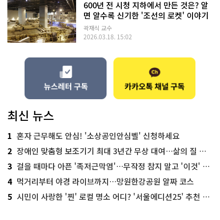
600년 전 시청 지하에서 만든 것은? 알
면 알수록 신기한 '조선의 로켓' 이야기
곽재식 교수
2026.03.18. 15:02
최신 뉴스
1
혼자 근무해도 안심! '소상공인안심벨' 신청하세요
2
장애인 맞춤형 보조기기 최대 3년간 무상 대여…삶의 질 높인다
3
걸을 때마다 아픈 '족저근막염'…무작정 참지 말고 '이것' 해보세요!
4
먹거리부터 야경 라이브까지…망원한강공원 알짜 코스
5
시민이 사랑한 '찐' 로컬 명소 어디? '서울에디션25' 추천 코스