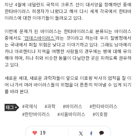
지난 4월에 네덜란드 국적의 크루즈 선이 대서양을 항해하던 중에
한타바이러스 희생자가 나왔다고 해서 다시 세계 각국에서 한타바
이러스에 대한 이야기들이 들려오고 있다.
이번에 문제가 된 바이러스는 한타바이러스로 분류되는 바이러스
중에서도
‘안데스바이러스’
라는 것이라고 하는데 우리 질병청에서
는 국내에서 퍼질 위험은 낮다고 이야기하고 있다. 그래도 남아메리
카나 아르헨티나 지역을 여행한 사람들의 경우에는 병에 대해 유의
해야 하며, 쥐나 쥐와 비슷한 동물이 다닐만한 곳은 피하도록 권유하
고 있다.
새로운 세대, 새로운 과학자들이 앞으로 이호왕 박사의 업적을 잘 이
어 나가서 여러 바이러스들의 위협을 더 튼튼히 막아낼 수 있게 되기
를 바라 본다.
기
태
#곽재식
#과학
#바이러스
#한타바이러스
사
그
관
#한탄바이러스
#서울바이러스
#이호왕
련
태
그
좋
19
카
트
페