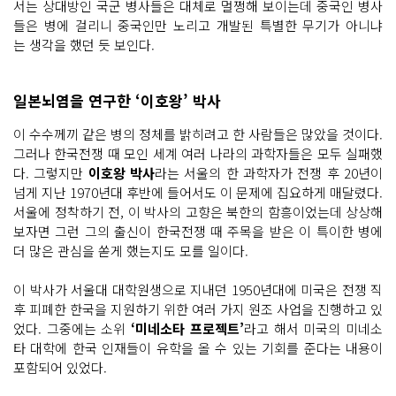
서는 상대방인 국군 병사들은 대체로 멀쩡해 보이는데 중국인 병사
들은 병에 걸리니 중국인만 노리고 개발된 특별한 무기가 아니냐
는 생각을 했던 듯 보인다.
일본뇌염을 연구한 ‘이호왕’ 박사
이 수수께끼 같은 병의 정체를 밝히려고 한 사람들은 많았을 것이다.
그러나 한국전쟁 때 모인 세계 여러 나라의 과학자들은 모두 실패했
다. 그렇지만
이호왕 박사
라는 서울의 한 과학자가 전쟁 후 20년이
넘게 지난 1970년대 후반에 들어서도 이 문제에 집요하게 매달렸다.
서울에 정착하기 전, 이 박사의 고향은 북한의 함흥이었는데 상상해
보자면 그런 그의 출신이 한국전쟁 때 주목을 받은 이 특이한 병에
더 많은 관심을 쏟게 했는지도 모를 일이다.
이 박사가 서울대 대학원생으로 지내던 1950년대에 미국은 전쟁 직
후 피폐한 한국을 지원하기 위한 여러 가지 원조 사업을 진행하고 있
었다. 그중에는 소위
‘미네소타 프로젝트’
라고 해서 미국의 미네소
타 대학에 한국 인재들이 유학을 올 수 있는 기회를 준다는 내용이
포함되어 있었다.