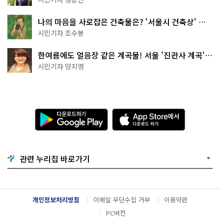
나의 마음을 사로잡은 건축물은? '서울시 건축상' 수
상작 공개!
시민기자 조수봉
한여름에도 얼음장 같은 계곡물! 서울 '진관사 계곡'이
천국이네~
시민기자 양지영
다
A
운
p
로
p
드
S
하
t
기
o
관련 누리집 바로가기
G
r
o
e
o
에
g
서
l
다
개인정보처리방침
이메일 무단수집 거부
이용약관
e
운
P
로
PC버전