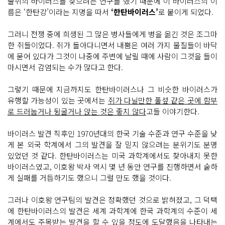
줄쥐의 바이러스를 찾으려는 연구를 했기 때문에 이 바이러스의 이
름은 ‘한탄강’이라는 지명을 따서
‘한탄바이러스’
로 붙이게 되었다.
그러니 전쟁 중에 희생된 그 많은 병사들에게 병을 옮긴 것은 조그마
한 쥐들이었다. 쥐가 돌아다니면서 내뿜은 여러 가지 물질들이 바닥
에 묻어 있다가 그것이 나중에 주변에 날릴 때에 사람이 그것을 들이
마시면서 감염되는 수가 많다고 한다.
그렇기 때문에 지금까지도 한탄바이러스나 그 비슷한 바이러스가
유행할 가능성이 있는 곳에서는
쥐가 다닐만한 풀섶 같은 곳에 함부
로 드러눕거나 뒹굴거나 앉는 것은 좋지 않다
고들 이야기한다.
바이러스 발견 직후인 1970년대의 한국 기술 수준과 연구 수준을 낮
게 본 외국 학계에서 그의 발견을 잘 믿지 않으려는 분위기도 분명
있었던 것 같다. 한탄바이러스는 미국 과학계에서도 찾아내지 못한
바이러스였고, 이호왕 박사 역시 몇 년 동안 연구를 진행하면서 숱하
게 실패를 거듭하기도 했으니 그럴 만도 했을 것이다.
그러나 이호왕 연구팀의 발견은 정확했던 것으로 밝혀졌고, 그 덕택
에 한탄바이러스의 발견은 세계 과학계에 한국 과학계의 수준이 세
계에서도 주목받는 발견을 할 수 있을 정도에 도달했음을 나타내는