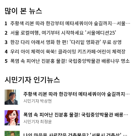
많이 본 뉴스
1
주황색 리본 따라 한강부터 메타세쿼이아 숲길까지…서울둘레길 15코스
2
서울 로컬여행, 여기부터 시작하세요 '서울에디션25'
3
한강 다리 아래서 영화 한 편! '다리밑 영화관' 무료 상영
4
우리 아이 체력이 쑥쑥! 클라이밍 키즈카페·어린이 체력장
5
폭염 속 피어난 진분홍 물결! 국립중앙박물관 배롱나무 명소
시민기자 인기뉴스
주황색 리본 따라 한강부터 메타세쿼이아 숲길까지…
서울둘레길 15코스
시민기자 박상현
폭염 속 피어난 진분홍 물결! 국립중앙박물관 배롱나
무 명소
시민기자 최정윤
나의 마음을 사로잡은 건축물은? '서울시 건축상' 수