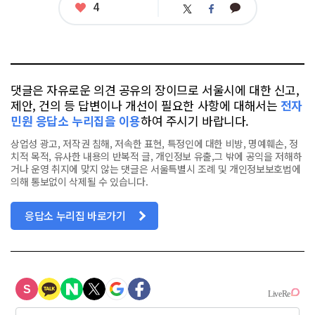
좋
4
카
트
페
아
카
위
이
요
오
터
스
톡
북
댓글은 자유로운 의견 공유의 장이므로 서울시에 대한 신고,
제안, 건의 등 답변이나 개선이 필요한 사항에 대해서는
전자
민원 응답소 누리집을 이용
하여 주시기 바랍니다.
상업성 광고, 저작권 침해, 저속한 표현, 특정인에 대한 비방, 명예훼손, 정
치적 목적, 유사한 내용의 반복적 글, 개인정보 유출,그 밖에 공익을 저해하
거나 운영 취지에 맞지 않는 댓글은 서울특별시 조례 및 개인정보보호법에
의해 통보없이 삭제될 수 있습니다.
응답소 누리집 바로가기