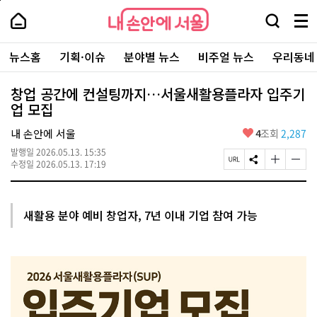
본
페
내
문
이
내
손
검
메
바
지
손
안
색
뉴
로
상
안
주
에
창
전
가
단
에
뉴스홈
기획·이슈
분야별 뉴스
비주얼 뉴스
우리동네
요
서
열
체
기
으
서
서
울
기
보
로
울
비
기
이
-
창업 공간에 컨설팅까지…서울새활용플라자 입주기
스
동
서
업 모집
바
울
로
시
가
좋
내 손안에 서울
4
조회
2,287
대
기
아
표
발행일
2026.05.13. 15:35
요
소
페
S
글
글
수정일
2026.05.13. 17:19
통
이
N
자
자
포
지
S
크
크
털
U
공
기
기
R
유
크
작
새활용 분야 예비 창업자, 7년 이내 기업 참여 가능
L
하
게
게
복
기
변
변
사
경
경
하
하
기
기