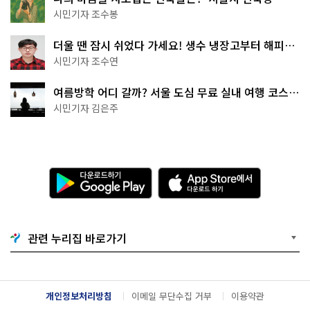
상작 공개!
시민기자 조수봉
더울 땐 잠시 쉬었다 가세요! 생수 냉장고부터 해피소
·무더위쉼터까지
시민기자 조수연
여름방학 어디 갈까? 서울 도심 무료 실내 여행 코스
추천
시민기자 김은주
다
A
운
p
로
p
드
S
하
t
기
o
관련 누리집 바로가기
G
r
o
e
o
에
g
서
l
다
개인정보처리방침
이메일 무단수집 거부
이용약관
e
운