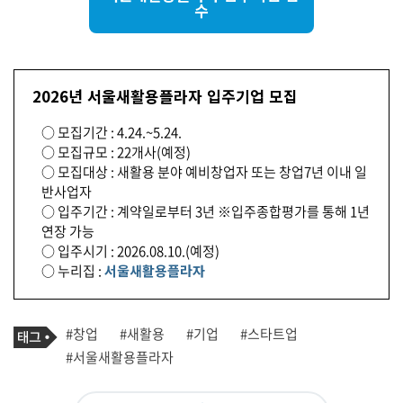
수
2026년 서울새활용플라자 입주기업 모집
○ 모집기간 : 4.24.~5.24.
○ 모집규모 : 22개사(예정)
○ 모집대상 : 새활용 분야 예비창업자 또는 창업7년 이내 일
반사업자
○ 입주기간 : 계약일로부터 3년 ※입주종합평가를 통해 1년
연장 가능
○ 입주시기 : 2026.08.10.(예정)
○ 누리집 :
서울새활용플라자
기
태
#창업
#새활용
#기업
#스타트업
사
그
관
#서울새활용플라자
련
태
그