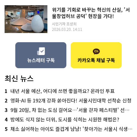
위기를 기회로 바꾸는 혁신의 산실, '서
울창업허브 공덕' 현장을 가다!
시민기자 조성희
2026.03.20. 14:11
최신 뉴스
1
내년 서울 예산, 어디에 쓰면 좋을까요? 온라인 투표
2
영화·AI 등 192개 강좌 쏟아진다! 서울시민대학 선착순 신청
3
9월 20일, 차 없는 도심 걸어요…'서울 걷자 페스티벌' 선착순 5천명
4
밤에도 식지 않는 더위, 도시를 식히는 시원한 해법은?
5
채소 싫어하는 아이도 즐겁게 냠냠! '찾아가는 서울시 식생활 교육' 현장