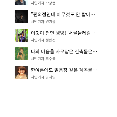
시민기자 박상현
"편의점인데 아무것도 안 팔아요" 서울에서 가장 특별한 편의점의 정체
시민기자 권기윤
이것이 천연 냉방! '서울둘레길 9코스'로 숲속 피서 떠나볼까
시민기자 정향선
나의 마음을 사로잡은 건축물은? '서울시 건축상' 수상작 공개!
시민기자 조수봉
한여름에도 얼음장 같은 계곡물! 서울 '진관사 계곡'이 천국이네~
시민기자 양지영