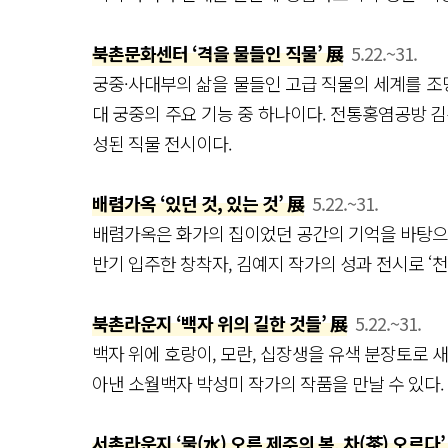
북촌문화센터 ‘격을 물들인 직물’ 展
5.22.~31.
궁중·사대부의 삶을 물들인 고급 직물의 세계를 조
대 궁중의 주요 기능 중 하나이다. 전통홍염공방 김
성된 직물 전시이다.
배렴가옥 ‘있던 것, 있는 것’ 展
5.22.~31.
배렴가옥은 화가의 집이었던 공간의 기억을 바탕으로
반기 입주한 창착자, 김예지 작가의 성과 전시로 ‘
북촌라운지 ‘백자 위의 길한 것들’ 展
5.22.~31.
백자 위에 호랑이, 모란, 십장생을 유색 분장토로 
아낸 소월백자 박성미 작가의 작품을 만날 수 있다.
서촌라운지 ‘물(水) 오른 제주의 봄, 차(茶) 오르다’