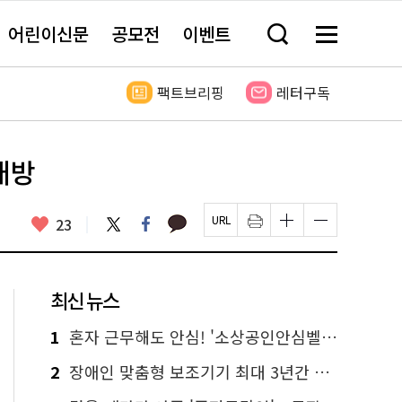
어린이신문
공모전
이벤트
검
메
색
뉴
창
전
열
체
팩트브리핑
레터구독
기
보
기
개방
카
좋
트
페
23
페
인
글
글
카
위
이
아
이
쇄
자
자
오
터
스
요
지
하
크
크
톡
북
U
기
기
기
R
새
크
작
L
창
게
게
최신 뉴스
복
열
변
변
사
림
경
경
하
하
1
혼자 근무해도 안심! '소상공인안심벨' 신청하세요
기
기
2
장애인 맞춤형 보조기기 최대 3년간 무상 대여…삶의 질 높인다