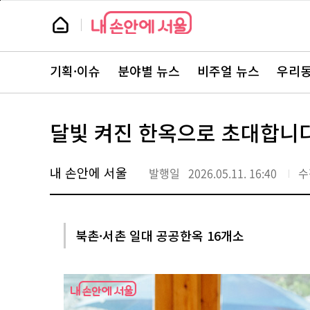
본
페
문
이
뉴
바
지
스
로
상
룸
가
단
뉴
기
으
스
로
기획·이슈
분야별 뉴스
비주얼 뉴스
우리동
주
이
요
동
서
비
스
달빛 켜진 한옥으로 초대합니다
바
로
가
기
내 손안에 서울
발행일
2026.05.11. 16:40
수
북촌·서촌 일대 공공한옥 16개소