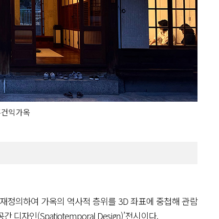
홍건익가옥
 재정의하여 가옥의 역사적 층위를 3D 좌표에 중첩해 관람
인(Spatiotemporal Design)’전시이다.