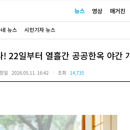
주
뉴스
영상
매거진
요
서
비
스
바
네 뉴스
시민기자 뉴스
로
가
기"
! 22일부터 열흘간 공공한옥 야간 
정일
2026.05.11. 16:42
조회
14,735