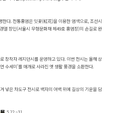
명한다. 전통홍염은 잇꽃(紅花)을 이용한 염색으로, 조선시
경열 장인(서울시 무형문화재 제49호 홍염장)의 손길로 완
 창작자 레지던시를 운영하고 있다. 이번 전시는 올해 상
천연 수세미’를 매개로 사라진 옛 생활 풍경을 소환한다.
새겨 넣은 차도구 전시로 백자의 여백 위에 길상의 기운을 담
 展
5.22.~31.