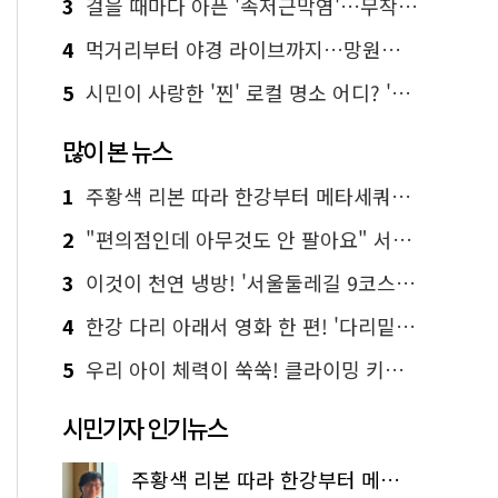
3
걸을 때마다 아픈 '족저근막염'…무작정 참지 말고 '이것' 해보세요!
4
먹거리부터 야경 라이브까지…망원한강공원 알짜 코스
5
시민이 사랑한 '찐' 로컬 명소 어디? '서울에디션25' 추천 코스
많이 본 뉴스
1
주황색 리본 따라 한강부터 메타세쿼이아 숲길까지…서울둘레길 15코스
2
"편의점인데 아무것도 안 팔아요" 서울에서 가장 특별한 편의점의 정체
3
이것이 천연 냉방! '서울둘레길 9코스'로 숲속 피서 떠나볼까
4
한강 다리 아래서 영화 한 편! '다리밑 영화관' 무료 상영
5
우리 아이 체력이 쑥쑥! 클라이밍 키즈카페·어린이 체력장
시민기자 인기뉴스
주황색 리본 따라 한강부터 메타세쿼이아 숲길까지…서울둘레길 15코스