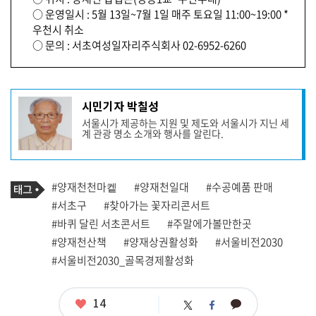
○ 운영일시 : 5월 13일~7월 1일 매주 토요일 11:00~19:00 *
우천시 취소
○ 문의 : 서초여성일자리주식회사 02-6952-6260
기
시민기자 박칠성
사
서울시가 제공하는 지원 및 제도와 서울시가 지닌 세
작
계 관광 명소 소개와 행사를 알린다.
성
자
프
로
기
필
태
#양재천천마켙
#양재천일대
#수공예품 판매
사
그
관
#서초구
#찾아가는 꽃자리콘서트
련
#바퀴 달린 서초콘서트
#주말에가볼만한곳
태
그
#양재천산책
#양재상권활성화
#서울비전2030
#서울비전2030_골목경제활성화
좋
14
카
트
페
아
카