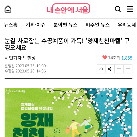
본
페
내
문
이
내
손
검
메
바
지
손
안
색
뉴
로
상
안
주
에
창
전
가
단
에
뉴스홈
기획·이슈
분야별 뉴스
비주얼 뉴스
우리동네
요
서
열
체
기
으
서
서
울
기
보
로
울
비
기
이
-
눈길 사로잡는 수공예품이 가득! '양재천천마켙' 구
스
동
서
경오세요
바
울
로
시
가
좋
시민기자 박칠성
14
조회
1,855
대
기
아
표
발행일
2023.05.23. 10:00
요
소
페
S
글
글
수정일
2023.05.26. 14:36
통
이
N
자
자
포
지
S
크
크
털
U
공
기
기
R
유
크
작
L
하
게
게
복
기
변
변
사
경
경
하
하
기
기