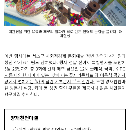
애완견을 위한 용품과 페루의 알파카 털로 만든 인형도 눈길을 끌었다. ©
박칠성
이번 행사에는 서초구 사회적경제 문화예술 청년 창업가 4개 팀과
청년 작가 6개 팀도 참여했다. 행사 전날 전야제 특별행사를 포함해
5월 26일까지 총 3회에 걸쳐 매주 금요일 12시 클래식, 국악, K-PO
P 등 다양한 테마가 있는 '찾아가는 꽃자리콘서트'와 이동식 공연차
량에서 펼쳐지는 '바퀴 달린 서초콘서트'도 열린다.
또한 양재천천마
켙 방문시 식당, 카페 등 상권 할인 쿠폰을 제공하니 많은 시민들이
방문하길 추천한다.
양재천천마켙
○ 위치 : 양재천 팝업존(영동1교~수변무대)