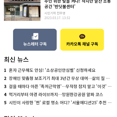
주민 위한 빛을 켜다! 작지만 알찬 소통
공간 '반딧불센터'
시민기자 전주영
2023.03.17. 13:32
최신 뉴스
1
혼자 근무해도 안심! '소상공인안심벨' 신청하세요
2
장애인 맞춤형 보조기기 최대 3년간 무상 대여…삶의 질 높인다
3
걸을 때마다 아픈 '족저근막염'…무작정 참지 말고 '이것' 해보세요!
4
먹거리부터 야경 라이브까지…망원한강공원 알짜 코스
5
시민이 사랑한 '찐' 로컬 명소 어디? '서울에디션25' 추천 코스