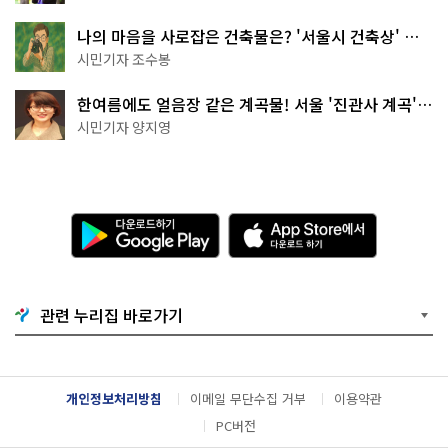
나의 마음을 사로잡은 건축물은? '서울시 건축상' 수
상작 공개!
시민기자 조수봉
한여름에도 얼음장 같은 계곡물! 서울 '진관사 계곡'이
천국이네~
시민기자 양지영
다
A
운
p
로
p
드
S
하
t
기
o
관련 누리집 바로가기
G
r
o
e
o
에
g
서
l
다
개인정보처리방침
이메일 무단수집 거부
이용약관
e
운
P
로
PC버전
l
드