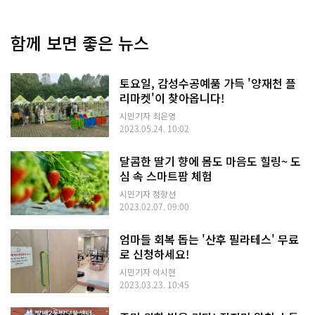
함께 보면 좋은 뉴스
토요일, 감성수공예품 가득 '양재천 플
리마켓'이 찾아옵니다!
시민기자 최은영
2023.05.24. 10:02
달콤한 딸기 향에 몸도 마음도 힐링~ 도
심 속 스마트팜 체험
시민기자 정향선
2023.02.07. 09:00
엄마들 회복 돕는 '산후 필라테스' 무료
로 신청하세요!
시민기자 이시현
2023.03.23. 10:45