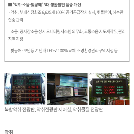
■ '악취·소음·빛공해' 3대 생활불편 집중 개선
- 악취 : 부패식정화조 6,625개 100% 공기공급장치 설치, 빗물받이, 하수관
집중 관리
- 소음 : 공사장소음 상시 모니터링시스템 의무화, 교통소음 지도제작 및 관리
지역 지정
- 빛공해 : 보안등 21만개 LED로 100% 교체, 조명환경관리구역 지정 등
복합악취 전광판, 악취전광판 제어실, 악취물질 전광판
악취