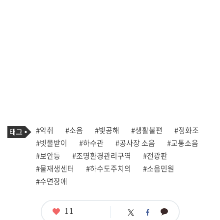
기
태
#악취
#소음
#빛공해
#생활불편
#정화조
사
그
관
#빗물받이
#하수관
#공사장 소음
#교통소음
련
#보안등
#조명환경관리구역
#전광판
태
그
#물재생센터
#하수도주치의
#소음민원
#수면장애
좋
11
카
트
페
아
카