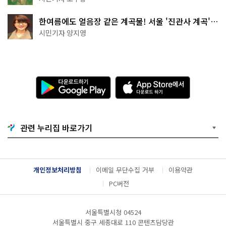
한여름에도 얼음장 같은 계곡물! 서울 '진관사 계곡'이
천국이네~
시민기자 양지영
다
A
운
p
로
p
드
S
하
t
기
o
관련 누리집 바로가기
G
r
o
e
o
에
g
서
l
다
개인정보처리방침
이메일 무단수집 거부
이용약관
e
운
P
로
PC버전
l
드
a
하
y
기
서울특별시청 04524
서울특별시 중구 세종대로 110 콘텐츠담당관