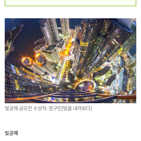
빛공해 공모전 수상작- 정구민[빛을 내려보다]
빛공해