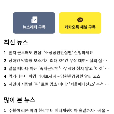
최신 뉴스
1
혼자 근무해도 안심! '소상공인안심벨' 신청하세요
2
장애인 맞춤형 보조기기 최대 3년간 무상 대여…삶의 질 높인다
3
걸을 때마다 아픈 '족저근막염'…무작정 참지 말고 '이것' 해보세요!
4
먹거리부터 야경 라이브까지…망원한강공원 알짜 코스
5
시민이 사랑한 '찐' 로컬 명소 어디? '서울에디션25' 추천 코스
많이 본 뉴스
1
주황색 리본 따라 한강부터 메타세쿼이아 숲길까지…서울둘레길 15코스