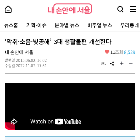
본
페
내
문
이
내
손
검
메
바
지
손
안
색
뉴
로
상
안
주
에
창
전
가
단
에
뉴스홈
기획·이슈
분야별 뉴스
비주얼 뉴스
우리동네
요
서
열
체
기
으
서
서
울
기
보
로
울
비
기
이
-
‘악취·소음·빛공해’ 3대 생활불편 개선한다
스
동
서
바
울
좋
내 손안에 서울
11
조회
8,529
로
시
아
가
대
발행일
2015.06.02. 16:02
요
기
페
S
글
글
표
수정일
2022.11.07. 17:51
이
N
자
자
소
지
S
크
크
통
U
공
기
기
포
R
유
크
작
털
L
하
게
게
복
기
변
변
사
경
경
하
하
기
기