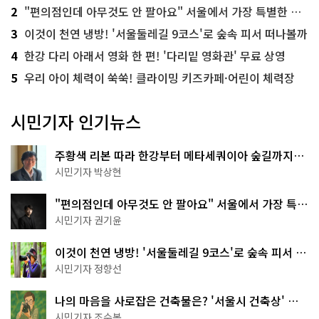
2
"편의점인데 아무것도 안 팔아요" 서울에서 가장 특별한 편의점의 정체
3
이것이 천연 냉방! '서울둘레길 9코스'로 숲속 피서 떠나볼까
4
한강 다리 아래서 영화 한 편! '다리밑 영화관' 무료 상영
5
우리 아이 체력이 쑥쑥! 클라이밍 키즈카페·어린이 체력장
시민기자 인기뉴스
주황색 리본 따라 한강부터 메타세쿼이아 숲길까지…
서울둘레길 15코스
시민기자 박상현
"편의점인데 아무것도 안 팔아요" 서울에서 가장 특별
한 편의점의 정체
시민기자 권기윤
이것이 천연 냉방! '서울둘레길 9코스'로 숲속 피서 떠
나볼까
시민기자 정향선
나의 마음을 사로잡은 건축물은? '서울시 건축상' 수
상작 공개!
시민기자 조수봉