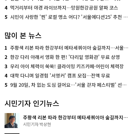
4
먹거리부터 야경 라이브까지…망원한강공원 알짜 코스
5
시민이 사랑한 '찐' 로컬 명소 어디? '서울에디션25' 추천 코스
많이 본 뉴스
1
주황색 리본 따라 한강부터 메타세쿼이아 숲길까지…서울둘레길 15코스
2
한강 다리 아래서 영화 한 편! '다리밑 영화관' 무료 상영
3
우리 아이 체력이 쑥쑥! 클라이밍 키즈카페·어린이 체력장
4
대학 다니며 일경험 '서영커' 캠프 모집…전액 무료
5
9월 20일, 차 없는 도심 걸어요…'서울 걷자 페스티벌' 선착순 5천명
시민기자 인기뉴스
주황색 리본 따라 한강부터 메타세쿼이아 숲길까지…
서울둘레길 15코스
시민기자 박상현