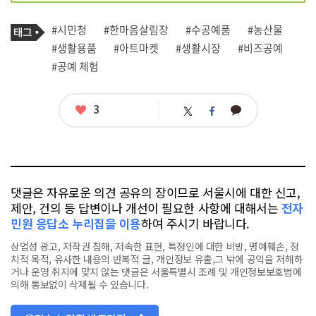
기
태
#시민청
#한마음살림장
#수공예품
#농산물
사
그
관
#생활용품
#아트마켓
#생활시장
#비즈공예
련
#공예 체험
태
그
좋
3
카
트
페
아
카
위
이
요
오
터
스
톡
북
댓글은 자유로운 의견 공유의 장이므로 서울시에 대한 신고,
제안, 건의 등 답변이나 개선이 필요한 사항에 대해서는
전자
민원 응답소 누리집을 이용
하여 주시기 바랍니다.
상업성 광고, 저작권 침해, 저속한 표현, 특정인에 대한 비방, 명예훼손, 정
치적 목적, 유사한 내용의 반복적 글, 개인정보 유출,그 밖에 공익을 저해하
거나 운영 취지에 맞지 않는 댓글은 서울특별시 조례 및 개인정보보호법에
의해 통보없이 삭제될 수 있습니다.