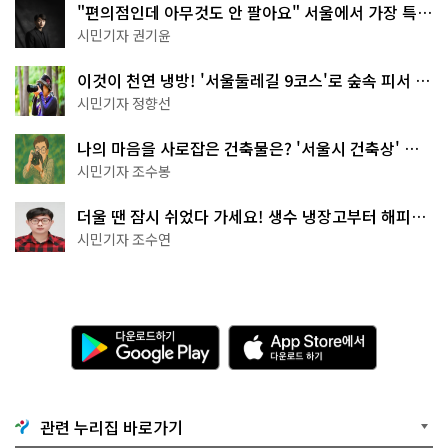
"편의점인데 아무것도 안 팔아요" 서울에서 가장 특별
한 편의점의 정체
시민기자 권기윤
이것이 천연 냉방! '서울둘레길 9코스'로 숲속 피서 떠
나볼까
시민기자 정향선
나의 마음을 사로잡은 건축물은? '서울시 건축상' 수
상작 공개!
시민기자 조수봉
더울 땐 잠시 쉬었다 가세요! 생수 냉장고부터 해피소
·무더위쉼터까지
시민기자 조수연
다
A
운
p
로
p
드
S
하
t
기
o
관련 누리집 바로가기
G
r