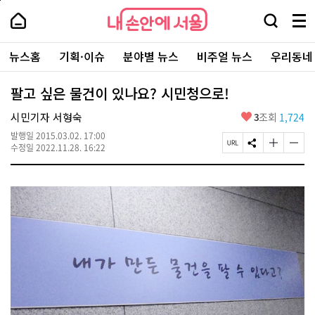
본
페
내
문
이
내
손
검
메
바
지
손
안
색
뉴
로
상
안
주
에
창
전
가
단
에
뉴스홈
기획·이슈
분야별 뉴스
비주얼 뉴스
우리동네
요
서
열
체
기
으
서
서
울
기
보
로
울
비
기
이
-
팔고 싶은 물건이 있나요? 시민청으로!
스
동
서
바
울
좋
시민기자 서형숙
3
조회
1,724
로
시
아
가
대
발행일
2015.03.02. 17:00
요
기
페
S
글
글
표
수정일
2022.11.28. 16:22
이
N
자
자
소
지
S
크
크
통
U
공
기
기
포
R
유
크
작
털
L
하
게
게
복
기
변
변
사
경
경
하
하
기
기