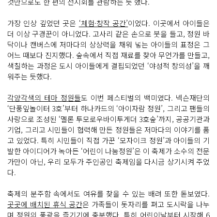
것만으로도 한 편의 전시회를 관람하는 듯 했다.
가장 인상 깊었던 곳은
‘체험·창작 공간’
이었다. 이곳에서 아이들은
더 이상 구경꾼이 아니었다. 고사리 같은 손으로 붓을 들고, 정원 바
닥이나 캔버스에 저마다의 상상력을 채워 넣는 아이들의 표정은 그
어느 때보다 진지했다. 숲속에서 직접 재료를 찾아 무언가를 만들고,
색칠하는 과정은 도시 아이들에게 결핍되었던 ‘야성적 창의성’을 깨
워주는 듯했다.
각양각색의 테마 정원들
도 이번 페스티벌의 백미였다. 넥슨재단의
‘단풍잎놀이터 3호’부터 하나카드의 ‘아이자람 정원’, 그리고 팬들의
사랑으로 조성된 ‘멜론 투모로우바이투게더 3호숲’까지, 공공기관과
기업, 그리고 시민들이 협력해 만든 정원들은 저마다의 이야기를 품
고 있었다. 특히 시민들이 직접 가꾼 ‘모자이크 정원’과 아이들의 기
발한 아이디어가 녹아든 ‘어린이 나눔정원’은 이 축제가 소수의 전문
가만이 아닌, 우리 모두가 주인공인 축제임을 다시금 상기시켜 주었
다.
축제의 분주함 속에서도 여유를 찾을 수 있는 배려 또한 돋보였다.
곳곳에 배치된 휴식 공간
은 가족들이 돗자리를 펴고 도시락을 나누
며 정원의 풍광을 즐기기에 충분했다. 특히
어린이날부터 시작해 6