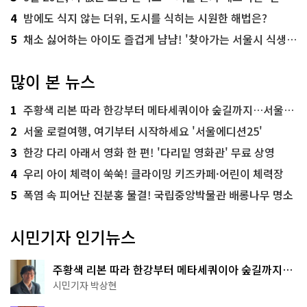
4
밤에도 식지 않는 더위, 도시를 식히는 시원한 해법은?
5
채소 싫어하는 아이도 즐겁게 냠냠! '찾아가는 서울시 식생활 교육' 현장
많이 본 뉴스
1
주황색 리본 따라 한강부터 메타세쿼이아 숲길까지…서울둘레길 15코스
2
서울 로컬여행, 여기부터 시작하세요 '서울에디션25'
3
한강 다리 아래서 영화 한 편! '다리밑 영화관' 무료 상영
4
우리 아이 체력이 쑥쑥! 클라이밍 키즈카페·어린이 체력장
5
폭염 속 피어난 진분홍 물결! 국립중앙박물관 배롱나무 명소
시민기자 인기뉴스
주황색 리본 따라 한강부터 메타세쿼이아 숲길까지…
서울둘레길 15코스
시민기자 박상현