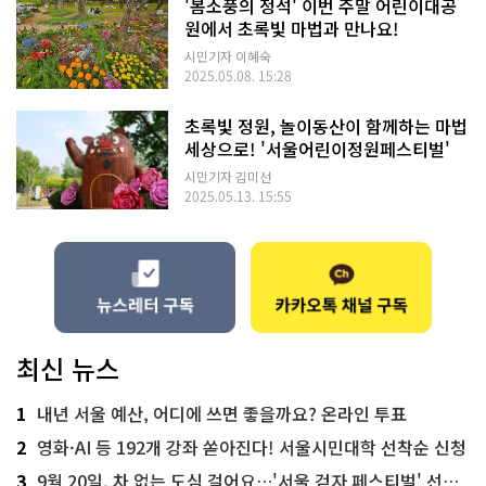
'봄소풍의 정석' 이번 주말 어린이대공
원에서 초록빛 마법과 만나요!
시민기자 이혜숙
2025.05.08. 15:28
초록빛 정원, 놀이동산이 함께하는 마법
세상으로! '서울어린이정원페스티벌'
시민기자 김미선
2025.05.13. 15:55
최신 뉴스
1
내년 서울 예산, 어디에 쓰면 좋을까요? 온라인 투표
2
영화·AI 등 192개 강좌 쏟아진다! 서울시민대학 선착순 신청
3
9월 20일, 차 없는 도심 걸어요…'서울 걷자 페스티벌' 선착순 5천명