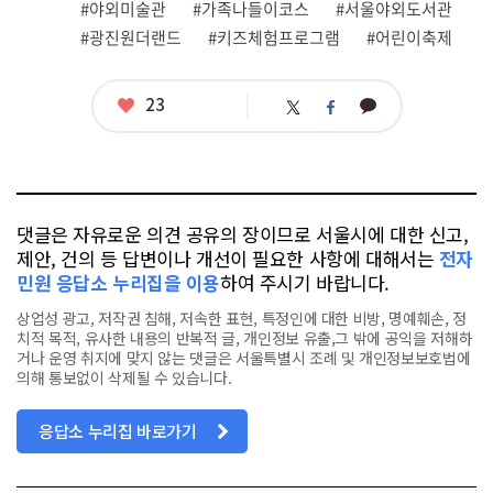
그
#야외미술관
#가족나들이코스
#서울야외도서관
#광진원더랜드
#키즈체험프로그램
#어린이축제
좋
23
카
트
페
아
카
위
이
요
오
터
스
톡
북
댓글은 자유로운 의견 공유의 장이므로 서울시에 대한 신고,
제안, 건의 등 답변이나 개선이 필요한 사항에 대해서는
전자
민원 응답소 누리집을 이용
하여 주시기 바랍니다.
상업성 광고, 저작권 침해, 저속한 표현, 특정인에 대한 비방, 명예훼손, 정
치적 목적, 유사한 내용의 반복적 글, 개인정보 유출,그 밖에 공익을 저해하
거나 운영 취지에 맞지 않는 댓글은 서울특별시 조례 및 개인정보보호법에
의해 통보없이 삭제될 수 있습니다.
응답소 누리집 바로가기