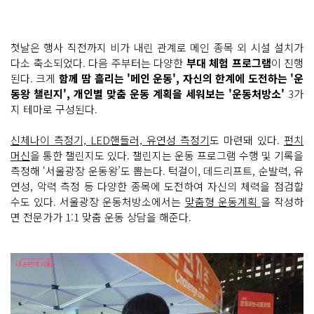
'운
닫
동
기
하
는 서
첫날은 행사 직전까지 비가 내린 관계로 메인 종목 외 시설 설치가
울
다소 축소되었다. 다음 주부터는 다양한
부대 체험 프로그램
이 진행
광
장' 줌
된다. 크게
함께 땀 흘리는 '메인 운동', 자신의 한계에 도전하는 '운
바
에 참
동왕 챌린지', 개인별 맞춤 운동 계획을 세워보는 '운동처방소'
3가
여
지 테마로 구성된다.
하
고 있
는 시
신체나이 측정기, LED핸들러, 유연성 측정기
도 마련돼 있다.
펀치
민
들 ©
머신
을 통한 챌린지도 있다. 챌린지는 운동 프로그램 수행 및 기록을
엄
측정해 ‘서울광장 운동왕’도 뽑는다. 턱걸이, 데드리프트, 순발력, 유
윤
주
연성, 악력 측정 등 다양한 종목에 도전하여 자신의 체력을 점검할
수도 있다. 서울광장 운동처방소에서는
맞춤형 운동계획
을 작성하
면 전문가가 1:1 맞춤 운동 상담을 해준다.