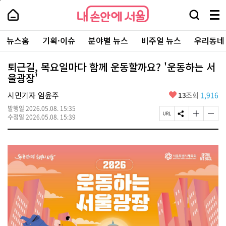
본
페
내
문
이
내
손
검
메
바
지
손
안
색
뉴
로
상
안
주
에
창
전
가
단
에
뉴스홈
기획·이슈
분야별 뉴스
비주얼 뉴스
우리동네
요
서
열
체
기
으
서
서
울
기
보
로
울
비
기
이
-
퇴근길, 목요일마다 함께 운동할까요? '운동하는 서
스
동
서
울광장'
바
울
로
시
가
좋
시민기자 엄윤주
13
조회
1,916
대
기
아
표
발행일
2026.05.08. 15:35
요
소
페
S
글
글
수정일
2026.05.08. 15:39
통
이
N
자
자
포
지
S
크
크
털
U
공
기
기
R
유
크
작
L
하
게
게
복
기
변
변
사
경
경
하
하
기
기