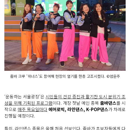
줌바 크루 '위너스'도 참여해 현장의 열기를 한층 고조시켰다. ©엄윤주
‘운동하는 서울광장’은
시민들의 건강 증진과 활기찬 도시 분위기 조
성을 위해 기획된 프로그램
이다. 개장 첫날 메인 종목
줌바댄스
를 시
작으로
매주 목요일마다
에어로빅, 라인댄스, K-POP댄스
가 차례로
진행될 예정이다.
특히,
라인댄스 종목은 올해 처음 선보인다.
줌바가 초보자들에게 다