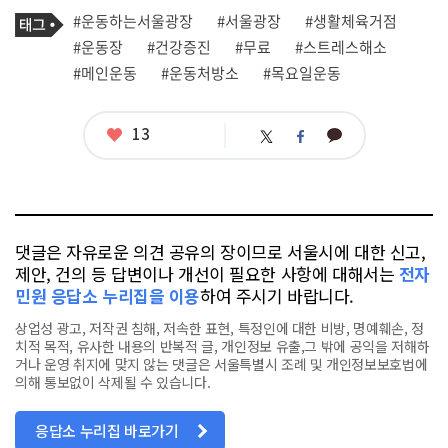
로
기
필
태
#운동하는서울광장
#서울광장
#생활체육거점
사
그
관
#운동장
#건강증진
#무료
#스트레스해소
련
#메인운동
#운동처방소
#목요일운동
태
그
좋
13
카
트
페
아
카
위
이
요
오
터
스
톡
북
댓글은 자유로운 의견 공유의 장이므로 서울시에 대한 신고,
제안, 건의 등 답변이나 개선이 필요한 사항에 대해서는
전자
민원 응답소 누리집을 이용
하여 주시기 바랍니다.
상업성 광고, 저작권 침해, 저속한 표현, 특정인에 대한 비방, 명예훼손, 정
치적 목적, 유사한 내용의 반복적 글, 개인정보 유출,그 밖에 공익을 저해하
거나 운영 취지에 맞지 않는 댓글은 서울특별시 조례 및 개인정보보호법에
의해 통보없이 삭제될 수 있습니다.
응답소 누리집 바로가기