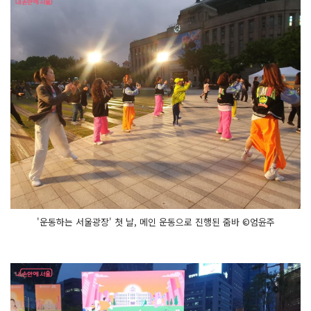
'운동하는 서울광장' 첫 날, 메인 운동으로 진행된 줌바 ©엄윤주