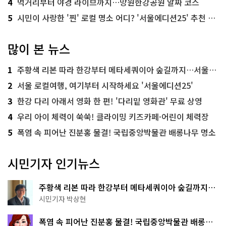
4
먹거리부터 야경 라이브까지…망원한강공원 알짜 코스
5
시민이 사랑한 '찐' 로컬 명소 어디? '서울에디션25' 추천 코스
많이 본 뉴스
1
주황색 리본 따라 한강부터 메타세쿼이아 숲길까지…서울둘레길 15코스
2
서울 로컬여행, 여기부터 시작하세요 '서울에디션25'
3
한강 다리 아래서 영화 한 편! '다리밑 영화관' 무료 상영
4
우리 아이 체력이 쑥쑥! 클라이밍 키즈카페·어린이 체력장
5
폭염 속 피어난 진분홍 물결! 국립중앙박물관 배롱나무 명소
시민기자 인기뉴스
주황색 리본 따라 한강부터 메타세쿼이아 숲길까지…
서울둘레길 15코스
시민기자 박상현
폭염 속 피어난 진분홍 물결! 국립중앙박물관 배롱나