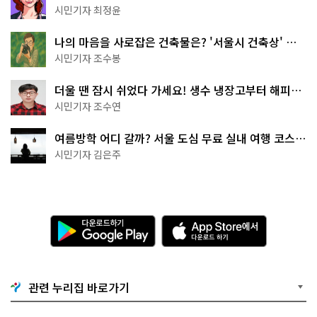
무 명소
시민기자 최정윤
나의 마음을 사로잡은 건축물은? '서울시 건축상' 수
상작 공개!
시민기자 조수봉
더울 땐 잠시 쉬었다 가세요! 생수 냉장고부터 해피소
·무더위쉼터까지
시민기자 조수연
여름방학 어디 갈까? 서울 도심 무료 실내 여행 코스
추천
시민기자 김은주
다
A
운
p
로
p
드
S
하
t
기
o
관련 누리집 바로가기
G
r
o
e
o
에