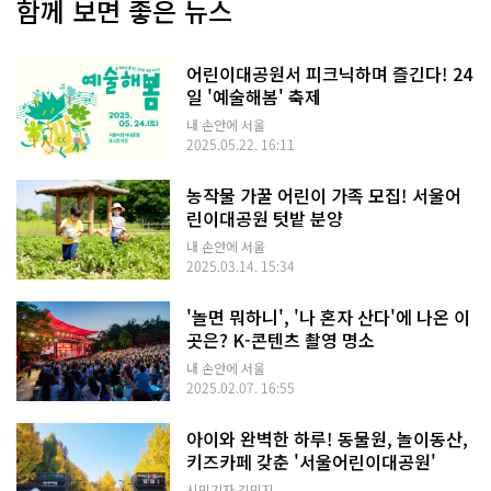
함께 보면 좋은 뉴스
어린이대공원서 피크닉하며 즐긴다! 24
일 '예술해봄' 축제
내 손안에 서울
2025.05.22. 16:11
농작물 가꿀 어린이 가족 모집! 서울어
린이대공원 텃밭 분양
내 손안에 서울
2025.03.14. 15:34
'놀면 뭐하니', '나 혼자 산다'에 나온 이
곳은? K-콘텐츠 촬영 명소
내 손안에 서울
2025.02.07. 16:55
아이와 완벽한 하루! 동물원, 놀이동산,
키즈카페 갖춘 '서울어린이대공원'
시민기자 김민지