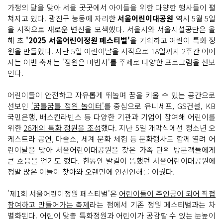
가정의 달을 맞아 서울 곳곳에서 아이들을 위한 다양한 행사들이 펼
쳐지고 있다. 광진구 능동에 자리한
서울어린이대공원
역시 5월 5일
을 시작으로 새로운 변신을 모색했다. 서울시와 서울시설공단은 올
해 초
'2025 서울어린이정원 페스티벌'
을 기획하고 어린이 특화 정
원을 만들었다. 지난 5일 어린이날을 시작으로 18일까지 2주간 이어
지는 이번 축제는 '정원은 마법사'를 주제로 다양한 프로그램을 선보
인다.
어린이들이 안전하고 자유롭게 뛰놀며 꿈을 키울 수 있는 공간으로
선보인
'꿈틀꿈틀 정원 놀이터'
를 중심으로 유니세프, GS건설, KB
국민은행, 배스킨라빈스 등 다양한 기관과 기업이 참여해 어린이를
위한
26개의 특화 정원을 조성
했다. 지난 5일 개막식에선 청소년 오
케스트라 공연, 마술쇼, 세계 문화 체험 등 문화행사도 함께 열려 어
린이날을 맞아 서울어린이대공원을 찾은 가족 단위 방문객들에게
큰 호응을 얻기도 했다. 한동안 발길이 뜸했던 서울어린이대공원에
정말 많은 이들이 찾아와 오랜만에 인산인해를 이뤘다.
'제1회 서울어린이정원 페스티벌'은
어린이들이 주인공이 되어 직접
참여하고 만들어가는 축제
라는 점에서 기존 정원 페스티벌과는 차
별화된다. 어린이 맞춤 특화정원과 어린이가 공감할 수 있는 눈높이