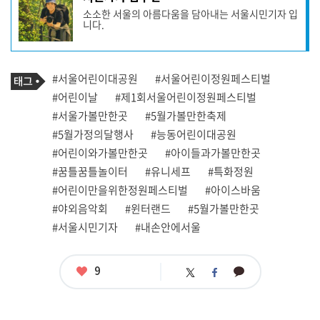
사
소소한 서울의 아름다움을 담아내는 서울시민기자 입
작
니다.
성
자
프
로
기
필
태
#서울어린이대공원
#서울어린이정원페스티벌
사
그
관
#어린이날
#제1회서울어린이정원페스티벌
련
#서울가볼만한곳
#5월가볼만한축제
태
그
#5월가정의달행사
#능동어린이대공원
#어린이와가볼만한곳
#아이들과가볼만한곳
#꿈틀꿈틀놀이터
#유니세프
#특화정원
#어린이만을위한정원페스티벌
#아이스바움
#야외음악회
#윈터랜드
#5월가볼만한곳
#서울시민기자
#내손안에서울
좋
9
카
트
페
아
카
위
이
요
오
터
스
톡
북