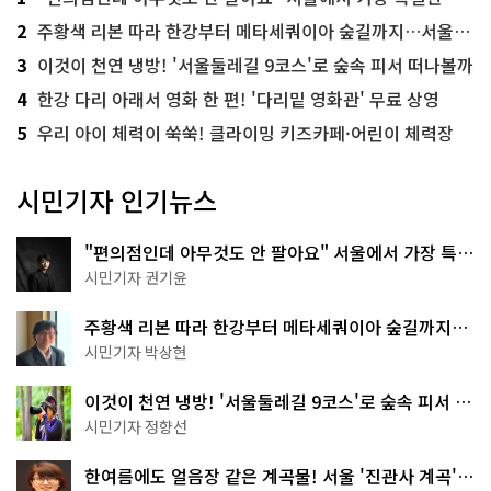
2
주황색 리본 따라 한강부터 메타세쿼이아 숲길까지…서울둘레길 15코스
3
이것이 천연 냉방! '서울둘레길 9코스'로 숲속 피서 떠나볼까
4
한강 다리 아래서 영화 한 편! '다리밑 영화관' 무료 상영
5
우리 아이 체력이 쑥쑥! 클라이밍 키즈카페·어린이 체력장
시민기자 인기뉴스
"편의점인데 아무것도 안 팔아요" 서울에서 가장 특별
한 편의점의 정체
시민기자 권기윤
주황색 리본 따라 한강부터 메타세쿼이아 숲길까지…
서울둘레길 15코스
시민기자 박상현
이것이 천연 냉방! '서울둘레길 9코스'로 숲속 피서 떠
나볼까
시민기자 정향선
한여름에도 얼음장 같은 계곡물! 서울 '진관사 계곡'이