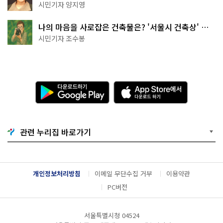
천국이네~
시민기자 양지영
나의 마음을 사로잡은 건축물은? '서울시 건축상' 수
상작 공개!
시민기자 조수봉
다
A
운
p
로
p
드
S
하
t
기
o
관련 누리집 바로가기
G
r
o
e
o
에
g
서
l
다
개인정보처리방침
이메일 무단수집 거부
이용약관
e
운
P
로
PC버전
l
드
a
하
y
기
서울특별시청 04524