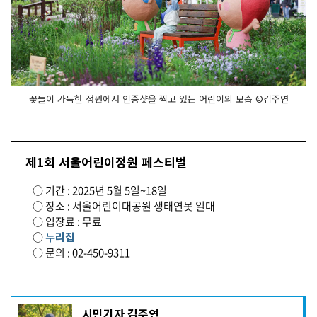
꽃들이 가득한 정원에서 인증샷을 찍고 있는 어린이의 모습 ©김주연
제1회 서울어린이정원 페스티벌
○ 기간 : 2025년 5월 5일~18일
○ 장소 : 서울어린이대공원 생태연못 일대
○ 입장료 : 무료
○
누리집
○ 문의 : 02-450-9311
기
시민기자 김주연