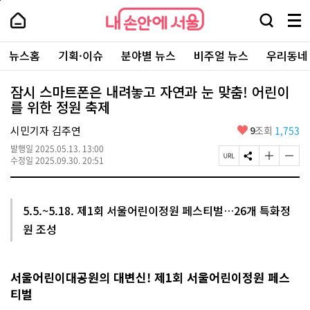
본
페
내
문
이
내
손
검
메
바
지
손
안
색
뉴
로
상
안
주
에
창
전
가
단
에
뉴스홈
기획·이슈
분야별 뉴스
비주얼 뉴스
우리동네
요
서
열
체
기
으
서
서
울
기
보
로
울
비
기
이
-
잠시 스마트폰은 내려놓고 자연과 눈 맞춤! 어린이
스
동
서
를 위한 정원 축제
바
울
로
시
가
좋
시민기자 김주연
9
조회
1,753
대
기
아
표
발행일
2025.05.13. 13:00
요
소
페
S
글
글
수정일
2025.09.30. 20:51
통
이
N
자
자
포
지
S
크
크
털
U
공
기
기
R
유
크
작
5.5.~5.18. 제1회 서울어린이정원 페스티벌…26개 특화정
L
하
게
게
원 조성
복
기
변
변
사
경
경
하
하
기
기
서울어린이대공원의 대변신! 제1회 서울어린이정원 페스
티벌