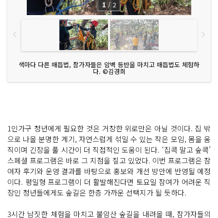
1
/
2
해
요" 숲
에 메
아
리
지
는 응
원
암
색마다 다른 매듭법, 참가자들은 암벽 등반을 마치고 매듭법도 체험하
벽 위
다. ©김경희
에 올
라
야 보
이
는 풍
광
암
벽 등
1인가구 청년에게 필요한 것은 거창한 위로만은 아닐 것이다. 집 밖
반 마
치
으로 나올 분명한 계기, 자연스럽게 섞일 수 있는 작은 모임, 몸을 움
고 매
직이며 긴장을 풀 시간이 더 직접적인 도움이 된다. ‘집콕 말고 숲콕’
듭 만
들
스페셜 프로그램은 바로 그 지점을 짚고 있었다. 이번 프로그램은 참
어
보
여자 후기와 운영 결과를 바탕으로 홍보와 개선 방안에 반영될 예정
는 체
이다. 평일형 프로그램이 더 활발해진다면 토요일 참여가 어려운 직
험
까
장인 청년들에게도 숲길은 한층 가까운 선택지가 될 듯하다.
지
'숲
콕'하
3시간 남짓한 체험을 마치고 불암산 숲길을 내려올 때, 참가자들의
고 하