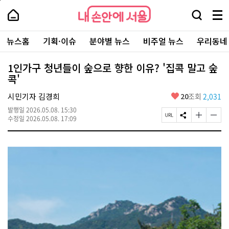
본
페
내
문
이
내
손
검
메
바
지
손
안
색
뉴
로
상
안
주
에
창
전
가
단
에
뉴스홈
기획·이슈
분야별 뉴스
비주얼 뉴스
우리동네
요
서
열
체
기
으
서
서
울
기
보
로
울
비
기
이
-
1인가구 청년들이 숲으로 향한 이유? '집콕 말고 숲
스
동
서
콕'
바
울
로
시
가
좋
시민기자 김경희
20
조회
2,031
대
기
아
표
발행일
2026.05.08. 15:30
요
소
페
S
글
글
수정일
2026.05.08. 17:09
통
이
N
자
자
포
지
S
크
크
털
U
공
기
기
R
유
크
작
L
하
게
게
복
기
변
변
사
경
경
하
하
기
기