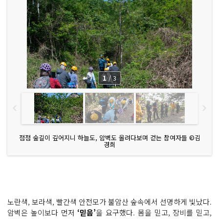
는 숲 체
험 기
대
끊
이
지 않
는 새
소
리 응
원 들
으
1
/
3
며 걷
고 걸
어 올
라
가
기
후
다
닥 산
점점 숲길이 깊어지니 하늘도, 암벽도 올려다보며 걷는 참여자들 ©김
머
경희
루
산
다
래
암
장 도
착
암
노란색, 보라색, 빨간색 안전모가 불암산 숲속에서 선명하게 빛났다.
벽 체
험 도
암벽은 높이보다 먼저
‘믿음’
을 요구했다. 몸을 믿고, 장비를 믿고,
울 전