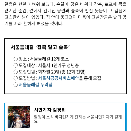
걸음은 한결 가벼워 보였다. 손끝에 닿은 바위의 감촉, 로프에 몸을
산
하
맡기던 순간, 곁에서 건네진 응원과 숲속에 번진 웃음이 그 걸음에
는 가
벼
고스란히 남아 있었다. 집 안에 웅크렸던 마음이 그날만큼은 숲의 공
운 발
기를 따라 환하게 펴졌을 것이다.
걸
음
집 안
에 혼
자 웅
크
서울둘레길 ‘집콕 말고 숲콕’
렸
던 마
음
○ 장소 : 서울둘레길 12개 코스
불
○ 모집대상 : 서울시 1인가구 청년층
암
산 숲
○ 모집인원 : 회차별 20명(총 12회 진행)
에
서 철
○ 모집방법 :
서울시공공서비스예약
을 통해 모집
쭉
○
서울둘레길 누리집
처
럼 핀 날
기
시민기자 김경희
사
알맹이 소식 바지런하게 전하는 서울시민기자가 될게
작
요
성
자