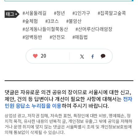
프
로
기
필
태
#서울둘레길
#청년
#1인가구
#집콕말고숲콕
사
그
관
#숲체험
#3코스
#불암산
련
#상계동나들이철쭉동산
#산머루산다래암장
태
그
#암벽등반
#안전모
#매듭법
좋
20
카
트
페
아
카
위
이
요
오
터
스
톡
북
댓글은 자유로운 의견 공유의 장이므로 서울시에 대한 신고,
제안, 건의 등 답변이나 개선이 필요한 사항에 대해서는
전자
민원 응답소 누리집을 이용
하여 주시기 바랍니다.
상업성 광고, 저작권 침해, 저속한 표현, 특정인에 대한 비방, 명예훼손, 정
치적 목적, 유사한 내용의 반복적 글, 개인정보 유출,그 밖에 공익을 저해하
거나 운영 취지에 맞지 않는 댓글은 서울특별시 조례 및 개인정보보호법에
의해 통보없이 삭제될 수 있습니다.