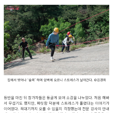
음
이
라 더 용
기 내
어 오
르
기
철
저
히 장
비 갖
추
고 암
벽 등
반 도
전
하
는 참
가
자
들
서
집에서 벗어나 ‘숲콕’ 하며 암벽에 오르니 스트레스가 날아간다. ©김경희
로
가 서
로
를 응
원
등반을 마친 뒤 참가자들은 둥글게 모여 소감을 나누었다. 처음 해봐
하
며 1
서 무섭기도 했지만, 짜릿함 덕분에 스트레스가 풀렸다는 이야기가
1
이어졌다. 꼭대기까지 오를 수 있을지 걱정했는데 전문 강사의 안내
자 걸
음