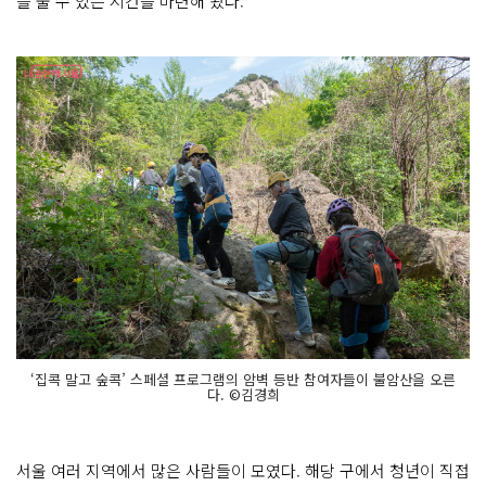
을 풀 수 있는 시간을 마련해 왔다.
암
산 숲
으
로
~
서
울
둘
레
길 1
인
가
구 청
년 프
로
그
램
암
벽 등
반 체
험
을 위
한 기
본 장
비
‘집콕 말고 숲콕’ 스페셜 프로그램의 암벽 등반 참여자들이 불암산을 오른
헬
다. ©김경희
멧, 하
네
스 착
용
서울 여러 지역에서 많은 사람들이 모였다. 해당 구에서 청년이 직접
참
여