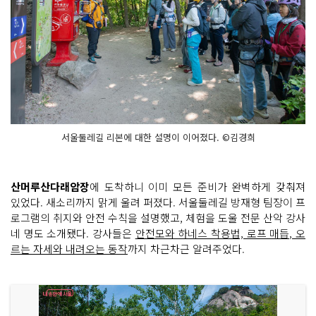
을 향
하
여
~
서
울
둘
레
길 3
코
스
(불
암
서울둘레길 리본에 대한 설명이 이어졌다. ©김경희
산) 시
작 숲
길
로 들
어
산머루산다래암장
에 도착하니 이미 모든 준비가 완벽하게 갖춰져
서
며 심
있었다. 새소리까지 맑게 울려 퍼졌다. 서울둘레길 방재형 팀장이 프
호
흡
로그램의 취지와 안전 수칙을 설명했고, 체험을 도울 전문 산악 강사
~
네 명도 소개됐다. 강사들은
안전모와 하네스 착용법, 로프 매듭, 오
숲
이 건
르는 자세와 내려오는 동작
까지 차근차근 알려주었다.
네
는 말
을 들
으
며 함
께
하