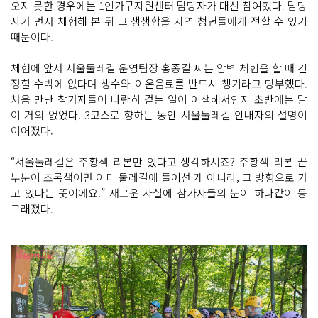
오지 못한 경우에는 1인가구지원센터 담당자가 대신 참여했다. 담당
자
들 낯
자가 먼저 체험해 본 뒤 그 생생함을 지역 청년들에게 전할 수 있기
설
때문이다.
어
하
면
체험에 앞서 서울둘레길 운영팀장 홍종길 씨는 암벽 체험을 할 때 긴
서
도 헬
장할 수밖에 없다며 생수와 이온음료를 반드시 챙기라고 당부했다.
멧, 하
처음 만난 참가자들이 나란히 걷는 일이 어색해서인지 초반에는 말
네
스 척
이 거의 없었다. 3코스로 향하는 동안 서울둘레길 안내자의 설명이
척 착
용
이어졌다.
안
전
하
“서울둘레길은 주황색 리본만 있다고 생각하시죠? 주황색 리본 끝
게 착
부분이 초록색이면 이미 둘레길에 들어선 게 아니라, 그 방향으로 가
용
했
고 있다는 뜻이에요.” 새로운 사실에 참가자들의 눈이 하나같이 동
으
그래졌다.
니 암
벽 등
반
하
러 산
머
루
산
다
래
암
장