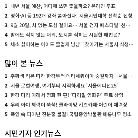
1
내년 서울 예산, 어디에 쓰면 좋을까요? 온라인 투표
2
영화·AI 등 192개 강좌 쏟아진다! 서울시민대학 선착순 신청
3
9월 20일, 차 없는 도심 걸어요…'서울 걷자 페스티벌' 선착순 5천명
4
밤에도 식지 않는 더위, 도시를 식히는 시원한 해법은?
5
채소 싫어하는 아이도 즐겁게 냠냠! '찾아가는 서울시 식생활 교육' 현장
많이 본 뉴스
1
주황색 리본 따라 한강부터 메타세쿼이아 숲길까지…서울둘레길 15코스
2
서울 로컬여행, 여기부터 시작하세요 '서울에디션25'
3
한강 다리 아래서 영화 한 편! '다리밑 영화관' 무료 상영
4
우리 아이 체력이 쑥쑥! 클라이밍 키즈카페·어린이 체력장
5
폭염 속 피어난 진분홍 물결! 국립중앙박물관 배롱나무 명소
시민기자 인기뉴스