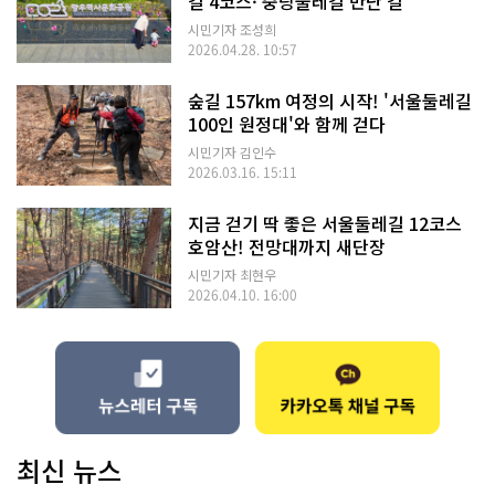
길 4코스· 중랑둘레길 만난 길
시민기자 조성희
2026.04.28. 10:57
숲길 157km 여정의 시작! '서울둘레길
100인 원정대'와 함께 걷다
시민기자 김인수
2026.03.16. 15:11
지금 걷기 딱 좋은 서울둘레길 12코스
호암산! 전망대까지 새단장
시민기자 최현우
2026.04.10. 16:00
최신 뉴스