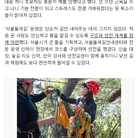
대로 하니 초보자도 충분히 해볼 만했다고 했다. 안 쓰던 근육을 쓰
으
고 나니 기분 전환이 되고 스트레스도 한결 가벼워졌다는 등 목소리
로 씩
씩
들이 밝아져 있었다.
하
게 오
르
‘서울둘레길’ 운영은 단순히 길만 내어주는 데서 그치지 않았다. 처
기
포
음 온 사람도 안심하고 몸을 맡길 수 있도록
구조와 안전 체계를 함
기 없
께 마련
했다. 서울시가 큰 틀을 기획하고, 서울둘레길안내센터와 전
는 발
끝
문 운영 인력이 현장에서 코스를 구성하며 안전을 챙겼다. 인솔 대
꼭
장, 숲길 지도 인력, 산악 강사와 안전요원이 함께 움직이니 낯선 길
대
기
과 체험에도 보다 편안하게 들어설 수 있었다.
의 환
함
을 보
며 가
보
기
몸
을 믿
고 내
려
오
는 용
기 "잘
하
고 있
어
요" "대
단