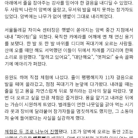
아래에서 줄을 잡아주는 강사를 믿어야 한 걸음을 내디딜 수 있었다.
문 산
악 강
두 사람씩 나란히 암벽에 올랐고, 무서워 발을 떼지 못하는 참가자도
사
있었다. 암벽에는 나무가 없어 땡볕이 그대로 내리쬐었다.
님
들
암
서울둘레길 차미숙 센터장은 햇볕이 쏟아지는 암벽 중간 지점에서
벽 오
르
내내 “파이팅!”을 외쳤다. 묵직한 카메라를 어깨에 멘 채 연신 용기
기 전 장
비 안
를 보탰다. 한 발 또 한 발 바위를 디디며 꼭대기에 오르는 사람들.
전 점
산에 오를 때만 해도 서먹했던 이들이 뒤에서 차례를 기다리며 한목
검
안
소리로 응원했다. “잘하고 있어요”, “대단해요”, “멋져요!” 숲속 골짜
전
기에 메아리가 퍼졌다.
을 확
인
해
응원도 하며 직접 체험에 나섰다. 줄이 팽팽해지자 11자 걸음으로
주
시
발을 떼며 올라갔고, 점점 꼭대기가 눈앞에 다가왔다. 내려올 때는
는 서
울
줄을 믿고 몸을 자연스럽게 뒤로 젖히라는 강사의 말을 따랐다. 몇
둘
번 더 오르고 싶을 만큼 체험은 즐거웠다. 몸을 맡기고 내려온 뒤에
레
길 방
는 가슴이 시원하게 트였다. 벌레들이 연한 나뭇잎을 갉아 먹는 시기
재
라 옷과 장비에 달라붙어 참가자들을 멈칫하게도 했지만, 그 소동마
형 팀
장
저 숲에 들어왔다는 사실을 실감하게 했다.
등
산
화
체험은 두 조로 나누어 진행
됐다. 1조가 암벽에 오르는 동안 2조는
끈 풀
리