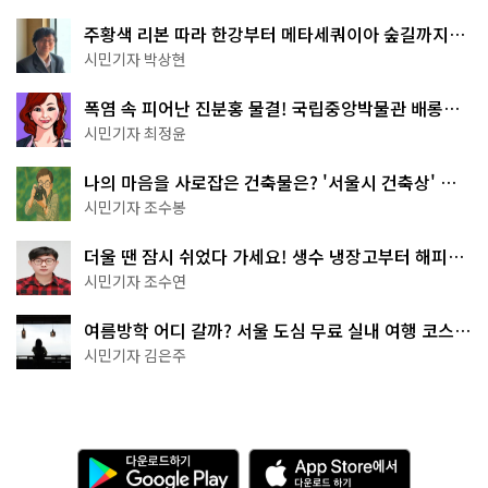
주황색 리본 따라 한강부터 메타세쿼이아 숲길까지…
서울둘레길 15코스
시민기자 박상현
폭염 속 피어난 진분홍 물결! 국립중앙박물관 배롱나
무 명소
시민기자 최정윤
나의 마음을 사로잡은 건축물은? '서울시 건축상' 수
상작 공개!
시민기자 조수봉
더울 땐 잠시 쉬었다 가세요! 생수 냉장고부터 해피소
·무더위쉼터까지
시민기자 조수연
여름방학 어디 갈까? 서울 도심 무료 실내 여행 코스
추천
시민기자 김은주
다
A
운
p