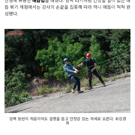
산행에 유용한
매듭법
을 배웠다. 암벽 타기처럼 긴장할 일이 없는 매
지 않
듭 묶기 체험에서는 강사의 손끝을 집중해 따라 하니 매듭이 척척 완
게 제
대
성됐다.
로 매
는 법
까
지
해
낼 수 있
을
지 떨
리
는 마
음
으
로 암
벽 등
반 도
전
하
는 참
가
자
들
암
벽 앞
에
서 긴
암벽 등반이 처음이어도 설명을 듣고 안정감 있는 자세로 오른다. ©김경
장
희
되
지
만 처