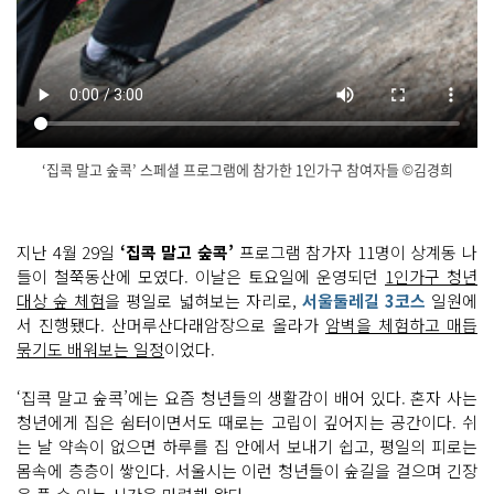
‘집콕 말고 숲콕’ 스페셜 프로그램에 참가한 1인가구 참여자들 ©김경희
서
닫
울
기
둘
레
지난 4월 29일
‘집콕 말고 숲콕’
프로그램 참가자 11명이 상계동 나
길 '집
들이 철쭉동산에 모였다. 이날은 토요일에 운영되던
1인가구 청년
콕 말
고 숲
대상 숲 체험
을 평일로 넓혀보는 자리로,
서울둘레길 3코스
일원에
콕'
1
서 진행됐다. 산머루산다래암장으로 올라가
암벽을 체험하고 매듭
인
묶기도 배워보는 일정
이었다.
가
구 스
페
‘집콕 말고 숲콕’에는 요즘 청년들의 생활감이 배어 있다. 혼자 사는
셜 프
로
청년에게 집은 쉼터이면서도 때로는 고립이 깊어지는 공간이다. 쉬
그
는 날 약속이 없으면 하루를 집 안에서 보내기 쉽고, 평일의 피로는
램
오
몸속에 층층이 쌓인다. 서울시는 이런 청년들이 숲길을 걸으며 긴장
늘
은 불