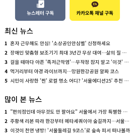
최신 뉴스
1
혼자 근무해도 안심! '소상공인안심벨' 신청하세요
2
장애인 맞춤형 보조기기 최대 3년간 무상 대여…삶의 질 높인다
3
걸을 때마다 아픈 '족저근막염'…무작정 참지 말고 '이것' 해보세요!
4
먹거리부터 야경 라이브까지…망원한강공원 알짜 코스
5
시민이 사랑한 '찐' 로컬 명소 어디? '서울에디션25' 추천 코스
많이 본 뉴스
1
"편의점인데 아무것도 안 팔아요" 서울에서 가장 특별한 편의점의 정체
2
주황색 리본 따라 한강부터 메타세쿼이아 숲길까지…서울둘레길 15코스
3
이것이 천연 냉방! '서울둘레길 9코스'로 숲속 피서 떠나볼까