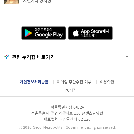
시민기자 양지영
다
A
운
p
로
p
드
S
하
t
기
o
관련 누리집 바로가기
G
r
o
e
o
에
g
서
l
다
개인정보처리방침
이메일 무단수집 거부
이용약관
e
운
P
로
PC버전
l
드
a
하
y
기
서울특별시청 04524
서울특별시 중구 세종대로 110 콘텐츠담당관
대표전화
다산콜센터
02-120
ⓒ
2020. Seoul Metropolitan Government all rights reserved.