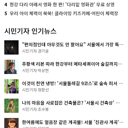
4
한강 다리 아래서 영화 한 편! '다리밑 영화관' 무료 상영
5
우리 아이 체력이 쑥쑥! 클라이밍 키즈카페·어린이 체력장
시민기자 인기뉴스
"편의점인데 아무것도 안 팔아요" 서울에서 가장 특별
한 편의점의 정체
시민기자 권기윤
주황색 리본 따라 한강부터 메타세쿼이아 숲길까지…
서울둘레길 15코스
시민기자 박상현
이것이 천연 냉방! '서울둘레길 9코스'로 숲속 피서 떠
나볼까
시민기자 정향선
나의 마음을 사로잡은 건축물은? '서울시 건축상' 수
상작 공개!
시민기자 조수봉
한여름에도 얼음장 같은 계곡물! 서울 '진관사 계곡'이
천국이네~