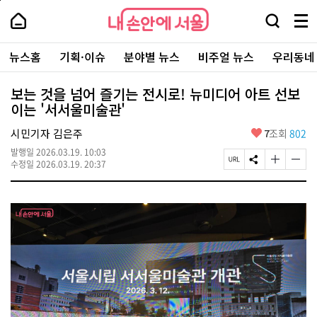
본
페
내
문
이
내
손
검
메
바
지
손
안
색
뉴
로
상
안
주
에
창
전
가
단
에
뉴스홈
기획·이슈
분야별 뉴스
비주얼 뉴스
우리동네
요
서
열
체
기
으
서
서
울
기
보
로
울
비
기
이
-
보는 것을 넘어 즐기는 전시로! 뉴미디어 아트 선보
스
동
서
이는 '서서울미술관'
바
울
로
시
가
좋
시민기자 김은주
7
조회
802
대
기
아
표
발행일
2026.03.19. 10:03
요
소
페
S
글
글
수정일
2026.03.19. 20:37
통
이
N
자
자
포
지
S
크
크
털
U
공
기
기
R
유
크
작
L
하
게
게
복
기
변
변
사
경
경
하
하
기
기