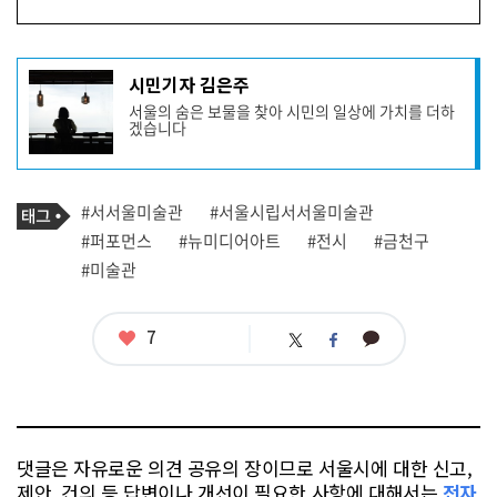
기
시민기자 김은주
사
서울의 숨은 보물을 찾아 시민의 일상에 가치를 더하
작
겠습니다
성
자
프
로
기
필
태
#서서울미술관
#서울시립서서울미술관
사
그
관
#퍼포먼스
#뉴미디어아트
#전시
#금천구
련
#미술관
태
그
좋
7
카
트
페
아
카
위
이
요
오
터
스
톡
북
댓글은 자유로운 의견 공유의 장이므로 서울시에 대한 신고,
제안, 건의 등 답변이나 개선이 필요한 사항에 대해서는
전자