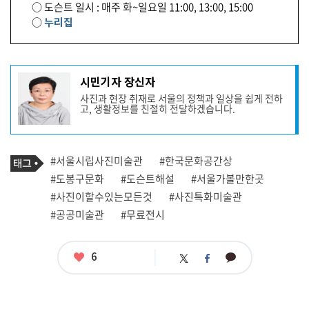
○ 도슨트 일시 : 매주 화~일요일 11:00, 13:00, 15:00
○
누리집
기
시민기자 장신자
사
사진과 현장 취재로 서울의 정책과 일상을 쉽게 전하
작
고, 생활정보를 친절히 전달하겠습니다.
성
자
프
로
기
필
태
#서울시립사진미술관
#한국문화공간상
사
그
관
#도봉구문화
#도슨트해설
#서울가볼만한곳
련
#사진이할수있는모든것
#사진특화미술관
태
그
#공공미술관
#무료전시
좋
6
카
트
페
아
카
위
이
요
오
터
스
톡
북