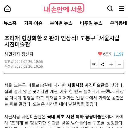
본
페
내
문
이
내
손
검
메
바
지
손
안
색
뉴
로
상
안
주
에
창
전
가
단
에
뉴스홈
기획·이슈
분야별 뉴스
비주얼 뉴스
우리동네
요
서
열
체
기
으
서
서
울
기
보
로
울
비
기
이
-
조리개 형상화한 외관이 인상적! 도봉구 '서울시립
스
동
서
사진미술관'
바
울
로
시
가
좋
시민기자 장신자
6
조회
1,197
대
기
아
표
발행일
2026.02.26. 10:56
요
소
페
S
글
글
수정일
2026.02.26. 10:56
통
이
N
자
자
포
지
S
크
크
털
U
공
기
기
서울 도봉구 마들로13길에 자리한
서울시립 사진미술관
을 찾았다.
R
유
크
작
L
하
게
게
집과 멀지 않은 곳이지만 개관 이후 한 번도 들어서지 못했다. 직장
복
기
변
변
을 다니며 촬영을 하고 취재를 이어가는 일상 속에서 가까운 공간은
사
경
경
늘 뒤로 밀렸다. 오늘은 시간을 내어 발걸음을 옮겼다.
하
하
기
기
서울시립 사진미술관은
국내 최초 사진 특화 공공미술관
이다. 카메
라 ‘조리개’를 형상화한 외관은 빛을 받아들이는 구조를 상징한다.