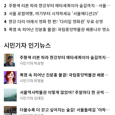
2
주황색 리본 따라 한강부터 메타세쿼이아 숲길까지…서울둘레길 15코스
3
서울 로컬여행, 여기부터 시작하세요 '서울에디션25'
4
한강 다리 아래서 영화 한 편! '다리밑 영화관' 무료 상영
5
폭염 속 피어난 진분홍 물결! 국립중앙박물관 배롱나무 명소
시민기자 인기뉴스
주황색 리본 따라 한강부터 메타세쿼이아 숲길까지…
서울둘레길 15코스
시민기자 박상현
폭염 속 피어난 진분홍 물결! 국립중앙박물관 배롱나
무 명소
시민기자 최정윤
서울역사박물관 이렇게 많았어? 주말마다 한 곳씩 떠
나는 역사 산책
시민기자 김대진
더울수록 더 걷고 싶어지는 숲길! 서울둘레길 '아차산
코스'