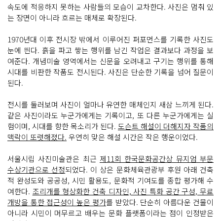
속도에 적응하지 못하는 사람들의 모습이 교차한다. 사진은 멈춰 있
는 장면이 아니라 흐르는 매체로 확장된다.
1970년대 이후 전시장 밖에서 이루어진 퍼포먼스를 기록한 사진도
눈에 띈다. 흙을 파고 쌓는 행위를 남긴 작업은 결과보다 과정을 보
여준다. 개념미술 영역에서는 신문을 오려내고 구기는 행위를 통해
시대를 비판한 작품도 전시된다. 사진은 단순한 기록을 넘어 질문이
된다.
전시를 둘러보며 사진이 얼마나 유연한 매체인지 새삼 느끼게 된다.
같은 사진이라도 누군가에게는 기록이고, 또 다른 누군가에게는 실
험이며, 시대를 향한 목소리가 된다.
도슨트 해설이 더해지자 작품의
맥락이 또렷해졌다.
우연히 맞은 해설 시간은 작은 행운이었다.
서울시립 사진미술관은 최근
제11회 한국문화공간상 뮤지엄 부문
수상기관으로 선정
되었다. 이 상은 문화체육관광부 후원 아래 건축
적 완성도와 공공성, 시민 활용도, 문화적 기여도를 종합 평가해 수
여한다.
조리개를 형상화한 건축 디자인, 사진 특화 공간 구성, 무료
개방을 통한 접근성이 높은 평가
를 받았다. 단순히 아름다운 건물이
아니라 시민이 머무르고 배우는 문화 플랫폼이라는 점이 인정받은