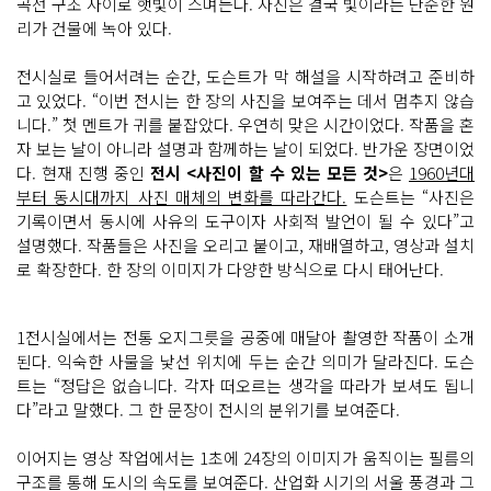
곡선 구조 사이로 햇빛이 스며든다. 사진은 결국 빛이라는 단순한 원
리가 건물에 녹아 있다.
전시실로 들어서려는 순간, 도슨트가 막 해설을 시작하려고 준비하
고 있었다. “이번 전시는 한 장의 사진을 보여주는 데서 멈추지 않습
니다.” 첫 멘트가 귀를 붙잡았다. 우연히 맞은 시간이었다. 작품을 혼
자 보는 날이 아니라 설명과 함께하는 날이 되었다. 반가운 장면이었
다. 현재 진행 중인
전시 <사진이 할 수 있는 모든 것>
은
1960년대
부터 동시대까지 사진 매체의 변화를 따라간다.
도슨트는 “사진은
기록이면서 동시에 사유의 도구이자 사회적 발언이 될 수 있다”고
설명했다. 작품들은 사진을 오리고 붙이고, 재배열하고, 영상과 설치
로 확장한다. 한 장의 이미지가 다양한 방식으로 다시 태어난다.
1전시실에서는 전통 오지그릇을 공중에 매달아 촬영한 작품이 소개
된다. 익숙한 사물을 낯선 위치에 두는 순간 의미가 달라진다. 도슨
트는 “정답은 없습니다. 각자 떠오르는 생각을 따라가 보셔도 됩니
다”라고 말했다. 그 한 문장이 전시의 분위기를 보여준다.
이어지는 영상 작업에서는 1초에 24장의 이미지가 움직이는 필름의
구조를 통해 도시의 속도를 보여준다. 산업화 시기의 서울 풍경과 그