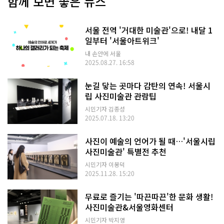
함께 보면 좋은 뉴스
서울 전역 '거대한 미술관'으로! 내달 1
일부터 '서울아트위크'
내 손안에 서울
2025.08.27. 16:58
눈길 닿는 곳마다 감탄의 연속! 서울시
립 사진미술관 관람팁
시민기자 김종성
2025.07.18. 13:20
사진이 예술의 언어가 될 때…'서울시립
사진미술관' 특별전 추천
시민기자 이봉덕
2025.11.28. 15:20
무료로 즐기는 '따끈따끈'한 문화 생활!
사진미술관&서울영화센터
시민기자 박지영