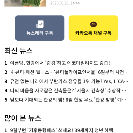
2026.01.21. 14:44
최신 뉴스
1
여름밤, 한강에서 '줍깅'하고 에코마일리지도 줍줍!
2
K-뷰티·패션·웰니스…'뷰티풀라이프인서울' 6일부터 사전 예약
3
유전 없는 나라에서 부탄가스 점유율 1위 가능? Yes, I 'CAN'
4
나의 마음을 사로잡은 건축물은? '서울시 건축상' 수상작 공개!
5
낮보다 기대되는 한강의 밤! 8월 한정 무료 '한강 밤핑' 예약은?
많이 본 뉴스
1
9월부턴 '기후동행패스' 쓰세요! 39세까지 청년 혜택