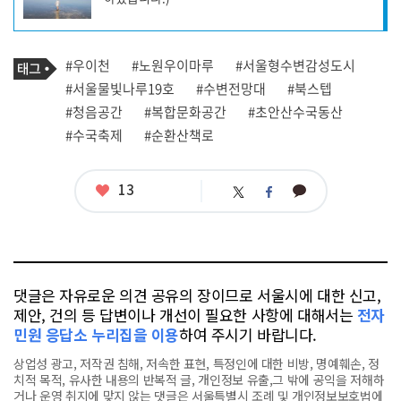
성
자
프
로
기
필
태
#우이천
#노원우이마루
#서울형수변감성도시
사
그
관
#서울물빛나루19호
#수변전망대
#북스텝
련
#청음공간
#복합문화공간
#초안산수국동산
태
그
#수국축제
#순환산책로
좋
13
카
트
페
아
카
위
이
요
오
터
스
톡
북
댓글은 자유로운 의견 공유의 장이므로 서울시에 대한 신고,
제안, 건의 등 답변이나 개선이 필요한 사항에 대해서는
전자
민원 응답소 누리집을 이용
하여 주시기 바랍니다.
상업성 광고, 저작권 침해, 저속한 표현, 특정인에 대한 비방, 명예훼손, 정
치적 목적, 유사한 내용의 반복적 글, 개인정보 유출,그 밖에 공익을 저해하
거나 운영 취지에 맞지 않는 댓글은 서울특별시 조례 및 개인정보보호법에