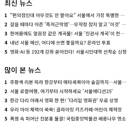
최신 뉴스
1
"편의점인데 아무것도 안 팔아요" 서울에서 가장 특별한 편의점의 정체
2
걸을 때마다 아픈 '족저근막염'…무작정 참지 말고 '이것' 해보세요!
3
한여름에도 얼음장 같은 계곡물! 서울 '진관사 계곡'이 천국이네~
4
내년 서울 예산, 어디에 쓰면 좋을까요? 온라인 투표
5
영화·AI 등 192개 강좌 쏟아진다! 서울시민대학 선착순 신청
많이 본 뉴스
1
주황색 리본 따라 한강부터 메타세쿼이아 숲길까지…서울둘레길 15코스
2
서울 로컬여행, 여기부터 시작하세요 '서울에디션25'
3
한강 다리 아래서 영화 한 편! '다리밑 영화관' 무료 상영
4
우리 아이 체력이 쑥쑥! 클라이밍 키즈카페·어린이 체력장
5
폭염 속 피어난 진분홍 물결! 국립중앙박물관 배롱나무 명소