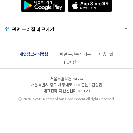
다
A
운
p
로
p
드
S
하
t
기
o
관련 누리집 바로가기
G
r
o
e
o
에
g
서
l
다
개인정보처리방침
이메일 무단수집 거부
이용약관
e
운
P
로
PC버전
l
드
a
하
y
기
서울특별시청 04524
서울특별시 중구 세종대로 110 콘텐츠담당관
대표전화
다산콜센터
02-120
ⓒ
2020. Seoul Metropolitan Government all rights reserved.