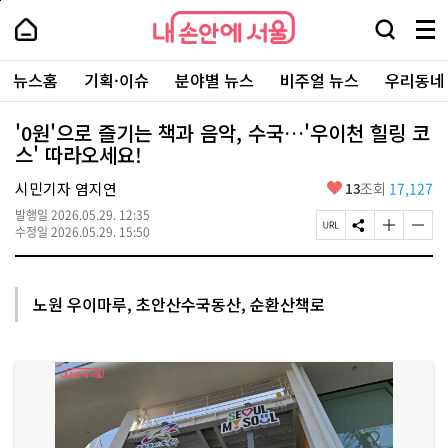
본
페
내
문
이
내
손
검
메
바
지
손
안
색
뉴
로
상
안
주
에
창
전
가
단
에
뉴스홈
기획·이슈
분야별 뉴스
비주얼 뉴스
우리동네
요
서
열
체
기
으
서
서
울
기
보
로
울
비
기
이
-
'0원'으로 즐기는 책과 음악, 수국…'우이천 힐링 코
스
동
서
스' 따라오세요!
바
울
로
시
가
좋
시민기자 염지연
13
조회
17,127
대
기
아
표
발행일
2026.05.29. 12:35
요
소
페
S
글
글
수정일
2026.05.29. 15:50
통
이
N
자
자
포
지
S
크
크
털
U
공
기
기
R
유
크
작
노원 우이마루, 초안산수국동산, 순환산책로
L
하
게
게
복
기
변
변
사
경
경
하
하
기
기