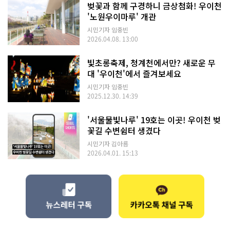
벚꽃과 함께 구경하니 금상첨화! 우이천
'노원우이마루' 개관
시민기자 임중빈
2026.04.08. 13:00
빛초롱축제, 청계천에서만? 새로운 무
대 '우이천'에서 즐겨보세요
시민기자 임중빈
2025.12.30. 14:39
'서울물빛나루' 19호는 이곳! 우이천 벚
꽃길 수변쉼터 생겼다
시민기자 김아름
2026.04.01. 15:13