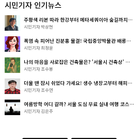
시민기자 인기뉴스
주황색 리본 따라 한강부터 메타세쿼이아 숲길까지…
서울둘레길 15코스
시민기자 박상현
폭염 속 피어난 진분홍 물결! 국립중앙박물관 배롱나
무 명소
시민기자 최정윤
나의 마음을 사로잡은 건축물은? '서울시 건축상' 수
상작 공개!
시민기자 조수봉
더울 땐 잠시 쉬었다 가세요! 생수 냉장고부터 해피소
·무더위쉼터까지
시민기자 조수연
여름방학 어디 갈까? 서울 도심 무료 실내 여행 코스
추천
시민기자 김은주