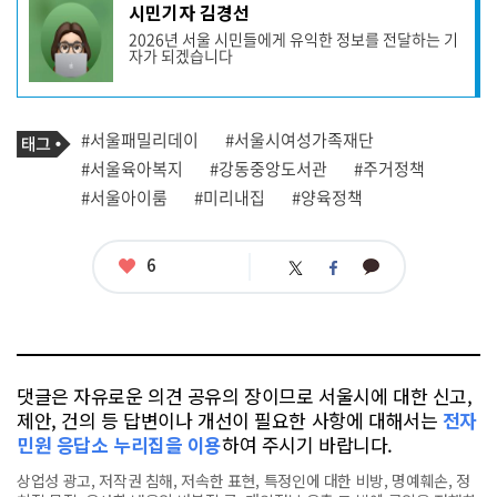
기
시민기자 김경선
사
2026년 서울 시민들에게 유익한 정보를 전달하는 기
작
자가 되겠습니다
성
자
프
로
기
필
태
#서울패밀리데이
#서울시여성가족재단
사
그
관
#서울육아복지
#강동중앙도서관
#주거정책
련
#서울아이룸
#미리내집
#양육정책
태
그
좋
6
카
트
페
아
카
위
이
요
오
터
스
톡
북
댓글은 자유로운 의견 공유의 장이므로 서울시에 대한 신고,
제안, 건의 등 답변이나 개선이 필요한 사항에 대해서는
전자
민원 응답소 누리집을 이용
하여 주시기 바랍니다.
상업성 광고, 저작권 침해, 저속한 표현, 특정인에 대한 비방, 명예훼손, 정