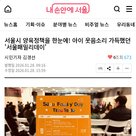
본
페
내
문
이
내
손
검
메
바
지
손
안
색
뉴
로
상
안
주
에
창
전
가
단
에
뉴스홈
기획·이슈
분야별 뉴스
비주얼 뉴스
우리동네
요
서
열
체
기
으
서
서
울
기
보
로
울
비
기
이
-
서울시 양육정책을 한눈에! 아이 웃음소리 가득했던
스
동
서
'서울패밀리데이'
바
울
로
시
가
좋
시민기자 김경선
6
조회
673
대
기
아
표
발행일
2026.01.28. 09:16
요
소
페
S
글
글
수정일
2026.01.28. 15:59
통
이
N
자
자
포
지
S
크
크
털
U
공
기
기
R
유
크
작
L
하
게
게
복
기
변
변
사
경
경
하
하
기
기