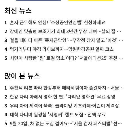
최신 뉴스
1
혼자 근무해도 안심! '소상공인안심벨' 신청하세요
2
장애인 맞춤형 보조기기 최대 3년간 무상 대여…삶의 질 높인다
3
걸을 때마다 아픈 '족저근막염'…무작정 참지 말고 '이것' 해보세요!
4
먹거리부터 야경 라이브까지…망원한강공원 알짜 코스
5
시민이 사랑한 '찐' 로컬 명소 어디? '서울에디션25' 추천 코스
많이 본 뉴스
1
주황색 리본 따라 한강부터 메타세쿼이아 숲길까지…서울둘레길 15코스
2
한강 다리 아래서 영화 한 편! '다리밑 영화관' 무료 상영
3
우리 아이 체력이 쑥쑥! 클라이밍 키즈카페·어린이 체력장
4
대학 다니며 일경험 '서영커' 캠프 모집…전액 무료
5
9월 20일, 차 없는 도심 걸어요…'서울 걷자 페스티벌' 선착순 5천명