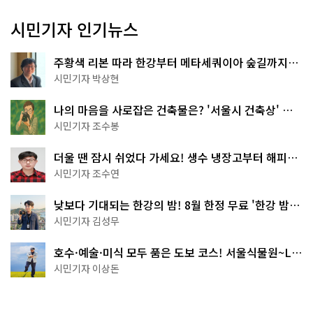
시민기자 인기뉴스
주황색 리본 따라 한강부터 메타세쿼이아 숲길까지…
서울둘레길 15코스
시민기자 박상현
나의 마음을 사로잡은 건축물은? '서울시 건축상' 수
상작 공개!
시민기자 조수봉
더울 땐 잠시 쉬었다 가세요! 생수 냉장고부터 해피소
·무더위쉼터까지
시민기자 조수연
낮보다 기대되는 한강의 밤! 8월 한정 무료 '한강 밤
핑' 예약은?
시민기자 김성무
호수·예술·미식 모두 품은 도보 코스! 서울식물원~LG
아트센터~마곡테라스거리
시민기자 이상돈