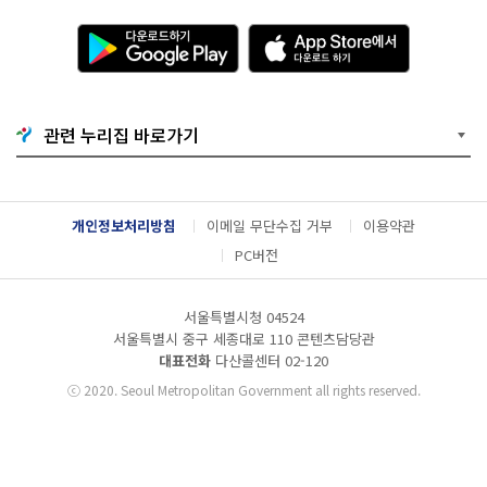
다
A
운
p
로
p
드
S
하
t
기
o
관련 누리집 바로가기
G
r
o
e
o
에
g
서
l
다
개인정보처리방침
이메일 무단수집 거부
이용약관
e
운
P
로
PC버전
l
드
a
하
y
기
서울특별시청 04524
서울특별시 중구 세종대로 110 콘텐츠담당관
대표전화
다산콜센터
02-120
ⓒ
2020. Seoul Metropolitan Government all rights reserved.