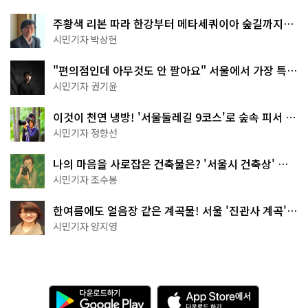
주황색 리본 따라 한강부터 메타세쿼이아 숲길까지…
서울둘레길 15코스
시민기자 박상현
"편의점인데 아무것도 안 팔아요" 서울에서 가장 특별
한 편의점의 정체
시민기자 권기윤
이것이 천연 냉방! '서울둘레길 9코스'로 숲속 피서 떠
나볼까
시민기자 정향선
나의 마음을 사로잡은 건축물은? '서울시 건축상' 수
상작 공개!
시민기자 조수봉
한여름에도 얼음장 같은 계곡물! 서울 '진관사 계곡'이
천국이네~
시민기자 양지영
다
A
운
p