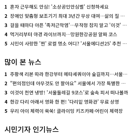
1
혼자 근무해도 안심! '소상공인안심벨' 신청하세요
2
장애인 맞춤형 보조기기 최대 3년간 무상 대여…삶의 질 높인다
3
걸을 때마다 아픈 '족저근막염'…무작정 참지 말고 '이것' 해보세요!
4
먹거리부터 야경 라이브까지…망원한강공원 알짜 코스
5
시민이 사랑한 '찐' 로컬 명소 어디? '서울에디션25' 추천 코스
많이 본 뉴스
1
주황색 리본 따라 한강부터 메타세쿼이아 숲길까지…서울둘레길 15코스
2
"편의점인데 아무것도 안 팔아요" 서울에서 가장 특별한 편의점의 정체
3
이것이 천연 냉방! '서울둘레길 9코스'로 숲속 피서 떠나볼까
4
한강 다리 아래서 영화 한 편! '다리밑 영화관' 무료 상영
5
우리 아이 체력이 쑥쑥! 클라이밍 키즈카페·어린이 체력장
시민기자 인기뉴스