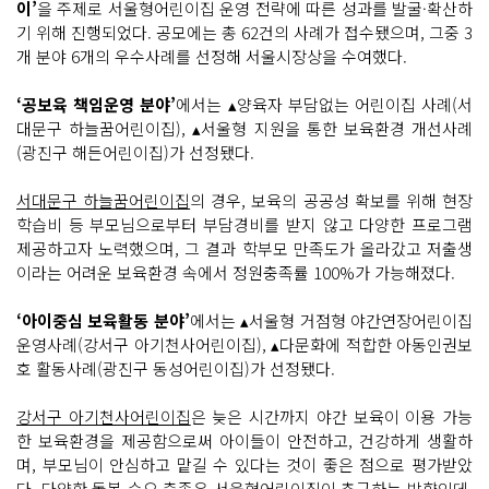
이’
을 주제로 서울형어린이집 운영 전략에 따른 성과를 발굴·확산하
기 위해 진행되었다. 공모에는 총 62건의 사례가 접수됐으며, 그중 3
개 분야 6개의 우수사례를 선정해 서울시장상을 수여했다.
‘공보육 책임운영 분야’
에서는 ▴양육자 부담없는 어린이집 사례(서
대문구 하늘꿈어린이집), ▴서울형 지원을 통한 보육환경 개선사례
(광진구 해든어린이집)가 선정됐다.
서대문구 하늘꿈어린이집
의 경우, 보육의 공공성 확보를 위해 현장
학습비 등 부모님으로부터 부담경비를 받지 않고 다양한 프로그램
제공하고자 노력했으며, 그 결과 학부모 만족도가 올라갔고 저출생
이라는 어려운 보육환경 속에서 정원충족률 100%가 가능해졌다.
‘아이중심 보육활동 분야’
에서는 ▴서울형 거점형 야간연장어린이집
운영사례(강서구 아기천사어린이집), ▴다문화에 적합한 아동인권보
호 활동사례(광진구 동성어린이집)가 선정됐다.
강서구 아기천사어린이집
은 늦은 시간까지 야간 보육이 이용 가능
한 보육환경을 제공함으로써 아이들이 안전하고, 건강하게 생활하
며, 부모님이 안심하고 맡길 수 있다는 것이 좋은 점으로 평가받았
다. 다양한 돌봄 수요 충족은 서울형어린이집이 추구하는 방향인데,