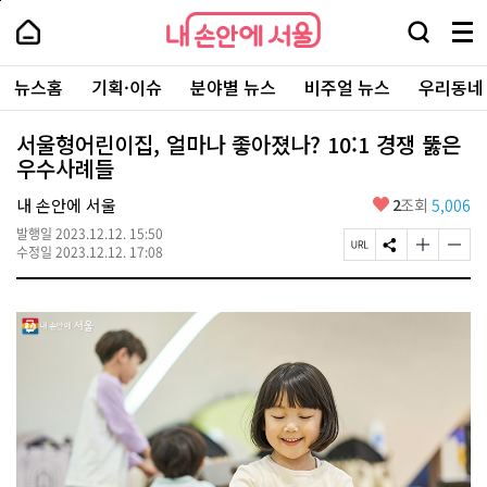
본
페
내
문
이
내
손
검
메
바
지
손
안
색
뉴
로
상
안
주
에
창
전
가
단
에
뉴스홈
기획·이슈
분야별 뉴스
비주얼 뉴스
우리동네
요
서
열
체
기
으
서
서
울
기
보
로
울
비
기
이
-
서울형어린이집, 얼마나 좋아졌나? 10:1 경쟁 뚫은
스
동
서
우수사례들
바
울
로
시
가
좋
내 손안에 서울
2
조회
5,006
대
기
아
표
발행일
2023.12.12. 15:50
요
소
페
S
글
글
수정일
2023.12.12. 17:08
통
이
N
자
자
포
지
S
크
크
털
U
공
기
기
R
유
크
작
L
하
게
게
복
기
변
변
사
경
경
하
하
기
기