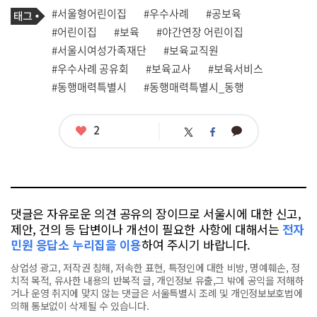
기
태
#서울형어린이집
#우수사례
#공보육
사
그
관
#어린이집
#보육
#야간연장 어린이집
련
#서울시여성가족재단
#보육교직원
태
그
#우수사례 공유회
#보육교사
#보육서비스
#동행매력특별시
#동행매력특별시_동행
좋
2
카
트
페
아
카
위
이
요
오
터
스
톡
북
댓글은 자유로운 의견 공유의 장이므로 서울시에 대한 신고,
제안, 건의 등 답변이나 개선이 필요한 사항에 대해서는
전자
민원 응답소 누리집을 이용
하여 주시기 바랍니다.
상업성 광고, 저작권 침해, 저속한 표현, 특정인에 대한 비방, 명예훼손, 정
치적 목적, 유사한 내용의 반복적 글, 개인정보 유출,그 밖에 공익을 저해하
거나 운영 취지에 맞지 않는 댓글은 서울특별시 조례 및 개인정보보호법에
의해 통보없이 삭제될 수 있습니다.