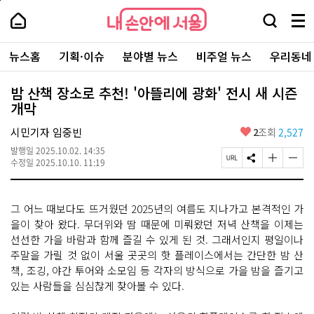
본
페
내
문
이
내
손
검
메
바
지
손
안
색
뉴
로
상
안
주
에
창
전
가
단
에
뉴스홈
기획·이슈
분야별 뉴스
비주얼 뉴스
우리동네
요
서
열
체
기
으
서
서
울
기
보
로
울
비
기
이
-
밤 산책 장소로 추천! '아뜰리에 광화' 전시 새 시즌
스
동
서
개막
바
울
로
시
가
좋
시민기자 임중빈
2
조회
2,527
대
기
아
표
발행일
2025.10.02. 14:35
요
소
페
S
글
글
수정일
2025.10.10. 11:19
통
이
N
자
자
포
지
S
크
크
털
U
공
기
기
그 어느 때보다도 뜨거웠던 2025년의 여름도 지나가고 본격적인 가
R
유
크
작
L
하
게
게
을이 찾아 왔다. 무더위와 땀 때문에 미뤄왔던 저녁 산책을 이제는
복
기
변
변
선선한 가을 바람과 함께 즐길 수 있게 된 것. 그래서인지 평일이나
사
경
경
주말을 가릴 것 없이 서울 곳곳의 핫 플레이스에서는 간단한 밤 산
하
하
기
기
책, 조깅, 야간 투어와 소모임 등 각자의 방식으로 가을 밤을 즐기고
있는 사람들을 심심찮게 찾아볼 수 있다.