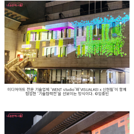
미디어아트 전문 기술업체 ‘WENT studio’와‘VISUALKEI x 신현필’이 함께
협업한 ‘기술협력전’을 선보이는 방식이다. ©임중빈