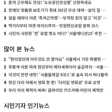
1
혼자 근무해도 안심! '소상공인안심벨' 신청하세요
2
장애인 맞춤형 보조기기 최대 3년간 무상 대여…삶의 질 높인다
3
걸을 때마다 아픈 '족저근막염'…무작정 참지 말고 '이것' 해보세요!
4
먹거리부터 야경 라이브까지…망원한강공원 알짜 코스
5
시민이 사랑한 '찐' 로컬 명소 어디? '서울에디션25' 추천 코스
많이 본 뉴스
1
"편의점인데 아무것도 안 팔아요" 서울에서 가장 특별한 편의점의 정체
2
주황색 리본 따라 한강부터 메타세쿼이아 숲길까지…서울둘레길 15코스
3
이것이 천연 냉방! '서울둘레길 9코스'로 숲속 피서 떠나볼까
4
한강 다리 아래서 영화 한 편! '다리밑 영화관' 무료 상영
5
우리 아이 체력이 쑥쑥! 클라이밍 키즈카페·어린이 체력장
시민기자 인기뉴스