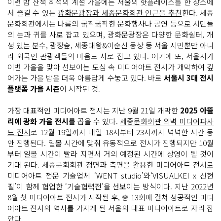
이런 밤 산책 최적의 계절 가을에는 서울의 핫플레이스를 한 장소에
서 즐길 수 있는
광화문광장과 세종문화회관 인근을 추천
한다. 세종
문화회관에서는 나름의 굵직굵직한 문화행사나 공연 등으로 시민들
의 눈과 귀를 사로 잡고 있으며, 광화문광장은 다양한 문화쉼터, 개
성 있는 분수, 광장숲, 세종대왕&이순신 동상 등 서울 시민뿐만 아니
라 외국인 관광객들의 마음도 사로 잡고 있다. 여기에 또, 서울시가
이번 가을을 맞아 선보이는 도심 속 미디어아트 전시가 개막하여 깊
어가는 가을 밤을 더욱 아름답게 수놓고 있다. 바로
서울시 3대 전시
플랫폼 가을 시즌
이 시작된 것.
가장 대표적인 미디어아트 전시는 지난 9월 21일 개막한
2025 아뜰
리에 광화 가을 전시
를 꼽을 수 있다.
세종문화회관 외벽 미디어파사
드 전시
로 12월 19일까지 매일 18시부터 23시까지 넉넉한 시간 동
안 진행된다. 일몰 시간에 맞춰 유동적으로 전시가 진행되지만 10월
부터 일몰 시간이 빨라 지면서 거의 예정된 시간에 상영이 될 것이
기대 된다. 세종문회회관 정면과 측면을 활용한 미디어아트 전시로
미디어아트 전문 기술업체 ‘WENT studio’와‘VISUALKEI x 신현
필’이 함께 협업한 ‘기술협력전’을 선보이는 방식이다. 지난 2022년
8월 첫 미디어아트 전시가 시작된 후, 총 13회에 걸쳐 성공적인 미디
어아트 전시의 역사를 가지게 된 서울의 대표 미디어아트로 자리 잡
았다.