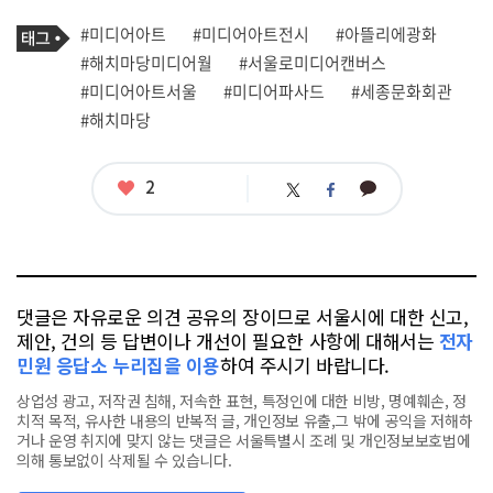
로
기
필
태
#미디어아트
#미디어아트전시
#아뜰리에광화
사
그
관
#해치마당미디어월
#서울로미디어캔버스
련
#미디어아트서울
#미디어파사드
#세종문화회관
태
그
#해치마당
좋
2
카
트
페
아
카
위
이
요
오
터
스
톡
북
댓글은 자유로운 의견 공유의 장이므로 서울시에 대한 신고,
제안, 건의 등 답변이나 개선이 필요한 사항에 대해서는
전자
민원 응답소 누리집을 이용
하여 주시기 바랍니다.
상업성 광고, 저작권 침해, 저속한 표현, 특정인에 대한 비방, 명예훼손, 정
치적 목적, 유사한 내용의 반복적 글, 개인정보 유출,그 밖에 공익을 저해하
거나 운영 취지에 맞지 않는 댓글은 서울특별시 조례 및 개인정보보호법에
의해 통보없이 삭제될 수 있습니다.