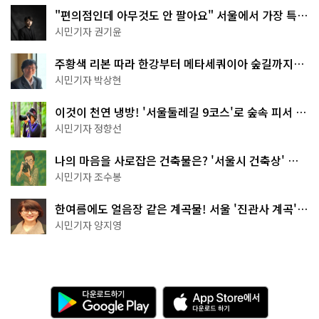
"편의점인데 아무것도 안 팔아요" 서울에서 가장 특별
한 편의점의 정체
시민기자 권기윤
주황색 리본 따라 한강부터 메타세쿼이아 숲길까지…
서울둘레길 15코스
시민기자 박상현
이것이 천연 냉방! '서울둘레길 9코스'로 숲속 피서 떠
나볼까
시민기자 정향선
나의 마음을 사로잡은 건축물은? '서울시 건축상' 수
상작 공개!
시민기자 조수봉
한여름에도 얼음장 같은 계곡물! 서울 '진관사 계곡'이
천국이네~
시민기자 양지영
다
A
운
p
로
p