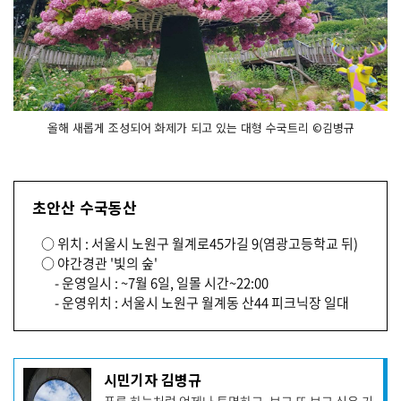
올해 새롭게 조성되어 화제가 되고 있는 대형 수국트리 ©김병규
초안산 수국동산
○ 위치 : 서울시 노원구 월계로45가길 9(염광고등학교 뒤)
○ 야간경관 '빛의 숲'
- 운영일시 : ~7월 6일, 일몰 시간~22:00
- 운영위치 : 서울시 노원구 월계동 산44 피크닉장 일대
기
시민기자 김병규
사