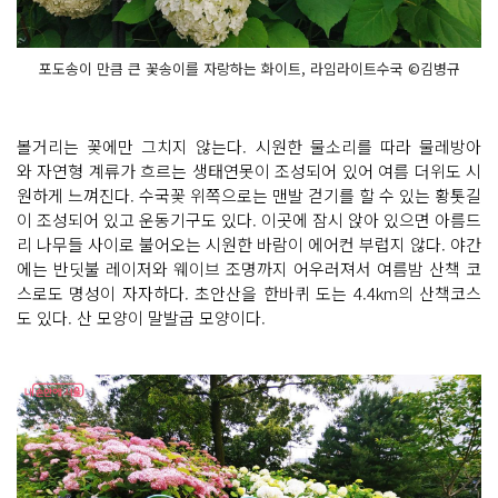
포도송이 만큼 큰 꽃송이를 자랑하는 화이트, 라임라이트수국 ©김병규
볼거리는 꽃에만 그치지 않는다. 시원한 물소리를 따라 물레방아
와 자연형 계류가 흐르는 생태연못이 조성되어 있어 여름 더위도 시
원하게 느껴진다. 수국꽃 위쪽으로는 맨발 걷기를 할 수 있는 황톳길
이 조성되어 있고 운동기구도 있다. 이곳에 잠시 앉아 있으면 아름드
리 나무들 사이로 불어오는 시원한 바람이 에어컨 부럽지 않다. 야간
에는 반딧불 레이저와 웨이브 조명까지 어우러져서 여름밤 산책 코
스로도 명성이 자자하다. 초안산을 한바퀴 도는 4.4km의 산책코스
도 있다. 산 모양이 말발굽 모양이다.