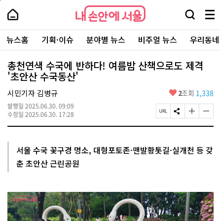
본
페
내
문
이
내
손
검
메
바
지
손
안
색
뉴
로
상
안
주
에
창
전
가
단
에
뉴스홈
기획·이슈
분야별 뉴스
비주얼 뉴스
우리동네
요
서
열
체
기
으
서
서
울
기
보
로
울
비
기
이
-
총천연색 수국에 반하다! 여름밤 산책으로도 제격
스
동
서
'초안산 수국동산'
바
울
로
시
가
좋
시민기자 김병규
2
조회
1,338
대
기
아
표
발행일
2025.06.30. 09:09
요
소
페
S
글
글
수정일
2025.06.30. 17:28
통
이
N
자
자
포
지
S
크
크
털
U
공
기
기
R
유
크
작
서울 수국 꽃구경 명소, 대형포토존·맨발황톳길·실개천 등 갖
L
하
게
게
춘 초안산 근린공원
복
기
변
변
사
경
경
하
하
기
기