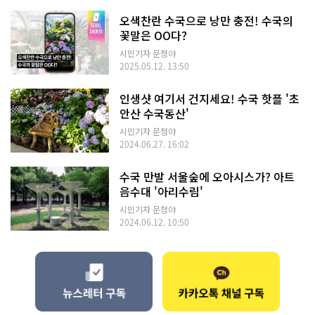
오색찬란 수국으로 낭만 충전! 수국의
꽃말은 OO다?
시민기자 문청야
2025.05.12. 13:50
인생샷 여기서 건지세요! 수국 핫플 '초
안산 수국동산'
시민기자 문청야
2024.06.27. 16:02
수국 만발 서울숲에 오아시스가? 아트
음수대 '아리수림'
시민기자 문청야
2024.06.12. 10:50