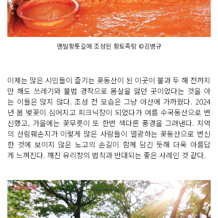
맨발황톳길에 조성된 황토족탕 ©김병규
이제는 많은 시민들이 즐기는 꽃동산이 된 이곳이 불과 두 해 전까지
만 해도 쓰레기와 불법 경작으로 몸살을 앓던 곳이었다는 것을 아
는 이들은 많지 않다. 조성 전 모습은 그냥 야산에 가까웠다. 2024
년 봄 벚꽃이 심어지고 피크닉장이 되었다가 여름 수국동산으로 변
신했고, 가을에는 꽃무릇이 또 한번 색다른 풍경을 그려낸다. 지역
의 산림훼손지가 이렇게 많은 사람들이 열광하는 꽃동산으로 변신
한 것에 보이지 않은 노고의 손길이 함께 담긴 듯해 더욱 아름답
게 느껴진다. 깨진 유리창의 법칙과 반대되는 좋은 사례인 것 같다.