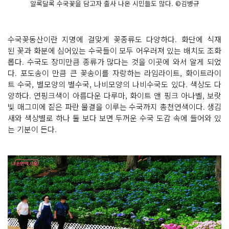
알록달록 수국꽃을 담고자 출사 나온 시민들도 많다. ©김병규
수국꽃동산이란 지명에 걸맞게 꽃종류도 다양하다. 화단에 식재
된 꽃과 화분에 심어있는 수국들이 모두 어우러져 있는 배치도 조화
롭다. 수국도 장미만큼 종류가 많다는 것을 이곳에 와서 알게 되었
다. 포도송이 만큼 큰 꽃송이를 자랑하는 라임라이트, 화이트라이
트 수국, 별모양의 별수국, 나비모양의 나비수국도 있다. 색상도 다
양하다. 연핑크색이 아름다운 다루마, 화이트 앤 핑크 아나벨, 보랏
빛 매그미에 짙은 파란 물결을 이루는 수국까지 총천연색이다. 생김
새와 색상별로 하나 둘 보다 보면 두꺼운 수국 도감 속에 들어와 있
는 기분이 든다.