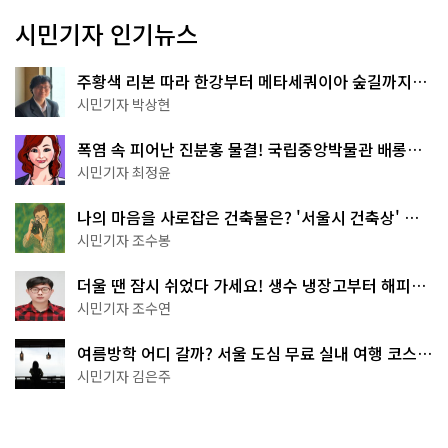
시민기자 인기뉴스
주황색 리본 따라 한강부터 메타세쿼이아 숲길까지…
서울둘레길 15코스
시민기자 박상현
폭염 속 피어난 진분홍 물결! 국립중앙박물관 배롱나
무 명소
시민기자 최정윤
나의 마음을 사로잡은 건축물은? '서울시 건축상' 수
상작 공개!
시민기자 조수봉
더울 땐 잠시 쉬었다 가세요! 생수 냉장고부터 해피소
·무더위쉼터까지
시민기자 조수연
여름방학 어디 갈까? 서울 도심 무료 실내 여행 코스
추천
시민기자 김은주