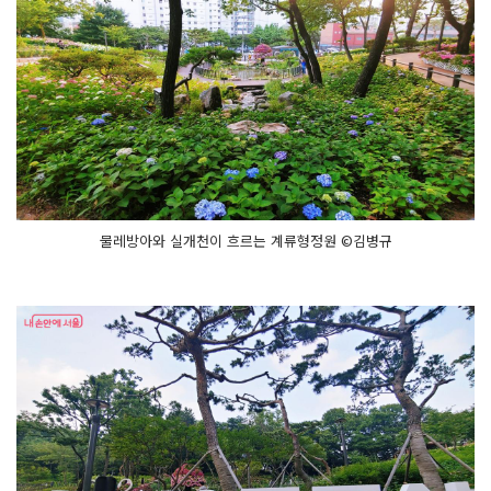
물레방아와 실개천이 흐르는 계류형정원 ©김병규