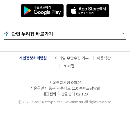
다
A
운
p
로
p
드
S
하
t
기
o
관련 누리집 바로가기
G
r
o
e
o
에
g
서
l
다
개인정보처리방침
이메일 무단수집 거부
이용약관
e
운
P
로
PC버전
l
드
a
하
y
기
서울특별시청 04524
서울특별시 중구 세종대로 110 콘텐츠담당관
대표전화
다산콜센터
02-120
ⓒ
2020. Seoul Metropolitan Government all rights reserved.