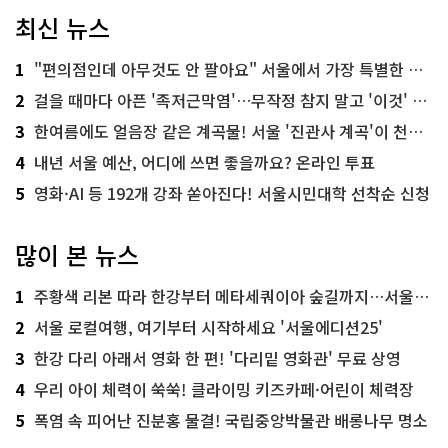
최신 뉴스
1
"편의점인데 아무것도 안 팔아요" 서울에서 가장 특별한 편의점의 정체
2
걸을 때마다 아픈 '족저근막염'…무작정 참지 말고 '이것' 해보세요!
3
한여름에도 얼음장 같은 계곡물! 서울 '진관사 계곡'이 천국이네~
4
내년 서울 예산, 어디에 쓰면 좋을까요? 온라인 투표
5
영화·AI 등 192개 강좌 쏟아진다! 서울시민대학 선착순 신청
많이 본 뉴스
1
주황색 리본 따라 한강부터 메타세쿼이아 숲길까지…서울둘레길 15코스
2
서울 로컬여행, 여기부터 시작하세요 '서울에디션25'
3
한강 다리 아래서 영화 한 편! '다리밑 영화관' 무료 상영
4
우리 아이 체력이 쑥쑥! 클라이밍 키즈카페·어린이 체력장
5
폭염 속 피어난 진분홍 물결! 국립중앙박물관 배롱나무 명소