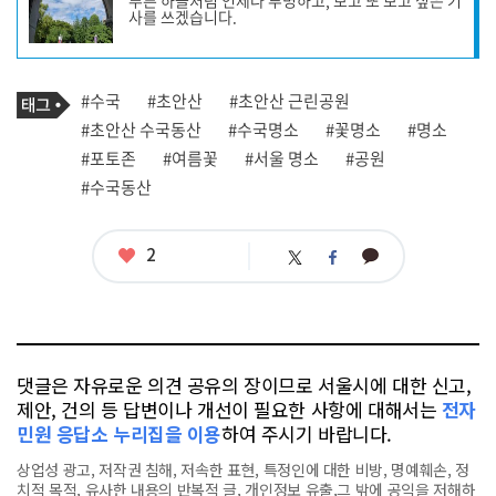
푸른 하늘처럼 언제나 투명하고, 보고 또 보고 싶은 기
작
사를 쓰겠습니다.
성
자
프
로
기
필
태
#수국
#초안산
#초안산 근린공원
사
그
관
#초안산 수국동산
#수국명소
#꽃명소
#명소
련
#포토존
#여름꽃
#서울 명소
#공원
태
그
#수국동산
좋
2
카
트
페
아
카
위
이
요
오
터
스
톡
북
댓글은 자유로운 의견 공유의 장이므로 서울시에 대한 신고,
제안, 건의 등 답변이나 개선이 필요한 사항에 대해서는
전자
민원 응답소 누리집을 이용
하여 주시기 바랍니다.
상업성 광고, 저작권 침해, 저속한 표현, 특정인에 대한 비방, 명예훼손, 정
치적 목적, 유사한 내용의 반복적 글, 개인정보 유출,그 밖에 공익을 저해하