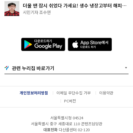
더울 땐 잠시 쉬었다 가세요! 생수 냉장고부터 해피소
·무더위쉼터까지
시민기자 조수연
다
A
운
p
로
p
드
S
하
t
기
o
관련 누리집 바로가기
G
r
o
e
o
에
g
서
l
다
개인정보처리방침
이메일 무단수집 거부
이용약관
e
운
P
로
PC버전
l
드
a
하
y
기
서울특별시청 04524
서울특별시 중구 세종대로 110 콘텐츠담당관
대표전화
다산콜센터
02-120