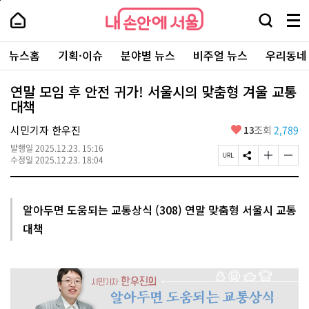
본
페
내
문
이
내
손
검
메
바
지
손
안
색
뉴
로
상
안
주
에
창
전
가
단
에
뉴스홈
기획·이슈
분야별 뉴스
비주얼 뉴스
우리동네
요
서
열
체
기
으
서
서
울
기
보
로
울
비
기
이
-
연말 모임 후 안전 귀가! 서울시의 맞춤형 겨울 교통
스
동
서
대책
바
울
로
시
가
좋
시민기자 한우진
13
조회
2,789
대
기
아
표
발행일
2025.12.23. 15:16
요
소
페
S
글
글
수정일
2025.12.23. 18:04
통
이
N
자
자
포
지
S
크
크
털
U
공
기
기
R
유
크
작
알아두면 도움되는 교통상식 (308) 연말 맞춤형 서울시 교통
L
하
게
게
대책
복
기
변
변
사
경
경
하
하
기
기