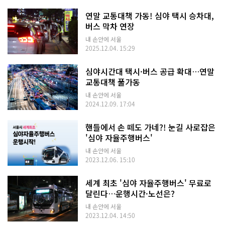
연말 교통대책 가동! 심야 택시 승차대,
버스 막차 연장
내 손안에 서울
2025.12.04. 15:29
심야시간대 택시·버스 공급 확대…연말
교통대책 풀가동
내 손안에 서울
2024.12.09. 17:04
핸들에서 손 떼도 가네?! 눈길 사로잡은
'심야 자율주행버스'
내 손안에 서울
2023.12.06. 15:10
세계 최초 '심야 자율주행버스' 무료로
달린다…운행시간·노선은?
내 손안에 서울
2023.12.04. 14:50