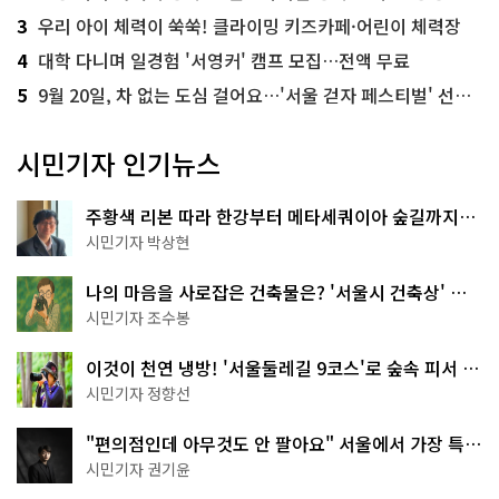
3
우리 아이 체력이 쑥쑥! 클라이밍 키즈카페·어린이 체력장
4
대학 다니며 일경험 '서영커' 캠프 모집…전액 무료
5
9월 20일, 차 없는 도심 걸어요…'서울 걷자 페스티벌' 선착순 5천명
시민기자 인기뉴스
주황색 리본 따라 한강부터 메타세쿼이아 숲길까지…
서울둘레길 15코스
시민기자 박상현
나의 마음을 사로잡은 건축물은? '서울시 건축상' 수
상작 공개!
시민기자 조수봉
이것이 천연 냉방! '서울둘레길 9코스'로 숲속 피서 떠
나볼까
시민기자 정향선
"편의점인데 아무것도 안 팔아요" 서울에서 가장 특별
한 편의점의 정체
시민기자 권기윤