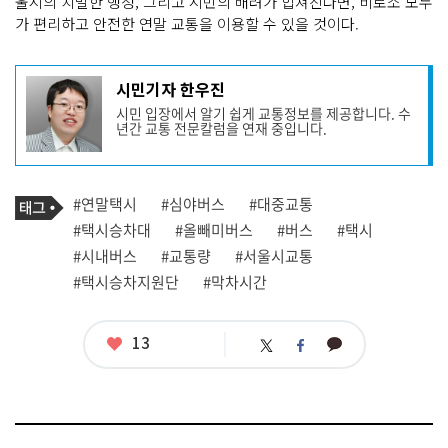
울시의 치밀한 행정, 그리고 시민의 배려가 합쳐진다면, 비로소 모두
가 편리하고 안전한 연말 교통을 이용할 수 있을 것이다.
기
시민기자 한우진
사
시민 입장에서 알기 쉽게 교통정보를 제공합니다. 수
작
년간 교통 전문칼럼을 연재 중입니다.
성
자
프
로
기
필
태
#연말택시
#심야버스
#대중교통
사
그
관
#택시승차대
#올빼미버스
#버스
#택시
련
#시내버스
#교통량
#서울시교통
태
그
#택시승차지원단
#막차시간
좋
13
카
트
페
아
카
위
이
요
오
터
스
톡
북