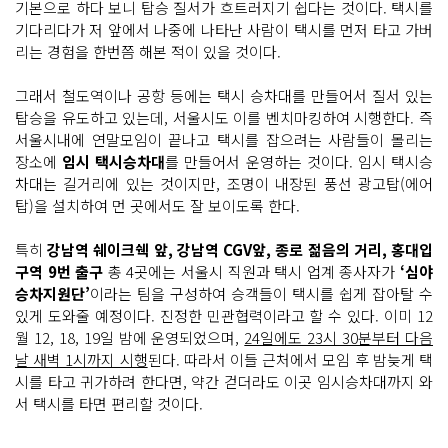
기본으로 하다 보니 탑승 질서가 흐트러지기 쉽다는 것이다. 택시를
기다리다가 저 앞에서 나중에 나타난 사람이 택시를 먼저 타고 가버
리는 경험을 한번쯤 해본 적이 있을 것이다.
그래서 철도역이나 공항 등에는 택시 승차대를 만들어서 질서 있는
탑승을 유도하고 있는데, 서울시도 이를 벤치마킹하여 시행한다. 즉
서울시내에 연말모임이 끝나고 택시를 잡으려는 사람들이 몰리는
장소에
임시 택시승차대
를 만들어서 운영하는 것이다. 임시 택시승
차대는 길거리에 있는 것이지만, 조명이 내장된 풍선 광고탑(에어
탑)을 설치하여 먼 곳에서도 잘 보이도록 한다.
특히
강남역 쉐이크쉑 앞, 강남역 CGV앞, 종로 젊음의 거리, 홍대입
구역 9번 출구
총 4곳에는 서울시 직원과 택시 업계 종사자가
‘심야
승차지원단’
이라는 팀을 구성하여 승객들이 택시를 쉽게 잡아탈 수
있게 도와줄 예정이다. 진정한 민관협력이라고 할 수 있다. 이미 12
월 12, 18, 19일 밤에 운영되었으며,
24일에도 23시 30분부터 다음
날 새벽 1시까지 시행
된다. 따라서 이들 근처에서 모임 후 밤늦게 택
시를 타고 귀가하려 한다면, 약간 걷더라도 이곳 임시승차대까지 와
서 택시를 타면 편리할 것이다.