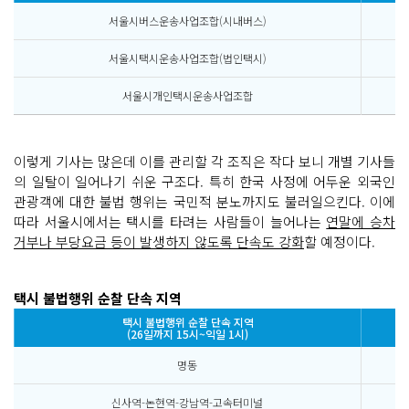
서울시버스운송사업조합(시내버스)
서울시택시운송사업조합(법인택시)
서울시개인택시운송사업조합
이렇게 기사는 많은데 이를 관리할 각 조직은 작다 보니 개별 기사들
의 일탈이 일어나기 쉬운 구조다. 특히 한국 사정에 어두운 외국인
관광객에 대한 불법 행위는 국민적 분노까지도 불러일으킨다. 이에
따라 서울시에서는 택시를 타려는 사람들이 늘어나는
연말에 승차
거부나 부당요금 등이 발생하지 않도록 단속도 강화
할 예정이다.
택시 불법행위 순찰 단속 지역
택시 불법행위 순찰 단속 지역
(26일까지 15시~익일 1시)
명동
신사역-논현역-강남역-고속터미널