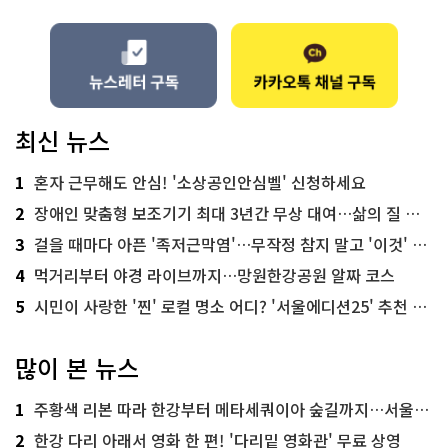
최신 뉴스
1
혼자 근무해도 안심! '소상공인안심벨' 신청하세요
2
장애인 맞춤형 보조기기 최대 3년간 무상 대여…삶의 질 높인다
3
걸을 때마다 아픈 '족저근막염'…무작정 참지 말고 '이것' 해보세요!
4
먹거리부터 야경 라이브까지…망원한강공원 알짜 코스
5
시민이 사랑한 '찐' 로컬 명소 어디? '서울에디션25' 추천 코스
많이 본 뉴스
1
주황색 리본 따라 한강부터 메타세쿼이아 숲길까지…서울둘레길 15코스
2
한강 다리 아래서 영화 한 편! '다리밑 영화관' 무료 상영