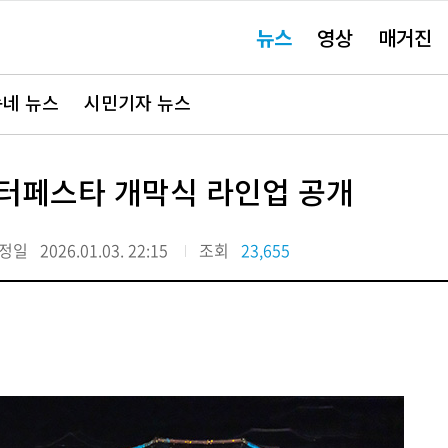
주
뉴스
영상
매거진
요
서
비
스
바
네 뉴스
시민기자 뉴스
로
가
기"
윈터페스타 개막식 라인업 공개
정일
2026.01.03. 22:15
조회
23,655