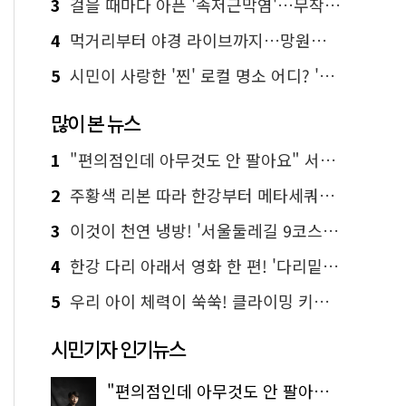
3
걸을 때마다 아픈 '족저근막염'…무작정 참지 말고 '이것' 해보세요!
4
먹거리부터 야경 라이브까지…망원한강공원 알짜 코스
5
시민이 사랑한 '찐' 로컬 명소 어디? '서울에디션25' 추천 코스
많이 본 뉴스
1
"편의점인데 아무것도 안 팔아요" 서울에서 가장 특별한 편의점의 정체
2
주황색 리본 따라 한강부터 메타세쿼이아 숲길까지…서울둘레길 15코스
3
이것이 천연 냉방! '서울둘레길 9코스'로 숲속 피서 떠나볼까
4
한강 다리 아래서 영화 한 편! '다리밑 영화관' 무료 상영
5
우리 아이 체력이 쑥쑥! 클라이밍 키즈카페·어린이 체력장
시민기자 인기뉴스
"편의점인데 아무것도 안 팔아요" 서울에서 가장 특별한 편의점의 정체