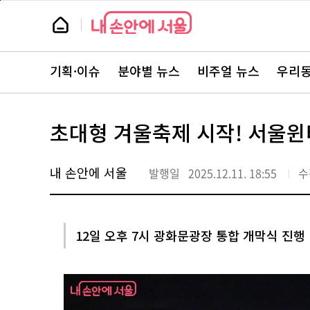
본
페
문
이
뉴
바
지
스
로
상
룸
가
단
뉴
기
으
스
로
기획·이슈
분야별 뉴스
비주얼 뉴스
우리동
주
이
요
동
서
비
스
초대형 겨울축제 시작! 서울
바
로
가
기
내 손안에 서울
발행일
2025.12.11. 18:55
수
12일 오후 7시 광화문광장 통합 개막식 진행