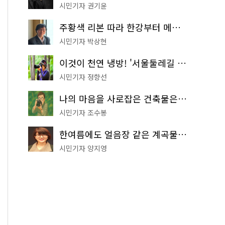
시민기자 권기윤
주황색 리본 따라 한강부터 메타세쿼이아 숲길까지…서울둘레길 15코스
시민기자 박상현
이것이 천연 냉방! '서울둘레길 9코스'로 숲속 피서 떠나볼까
시민기자 정향선
나의 마음을 사로잡은 건축물은? '서울시 건축상' 수상작 공개!
시민기자 조수봉
한여름에도 얼음장 같은 계곡물! 서울 '진관사 계곡'이 천국이네~
시민기자 양지영