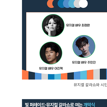
뮤지컬 갈라쇼와 시민
빛 퍼레이드·뮤지컬 갈라쇼로 여는
개막식