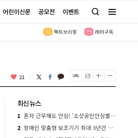
어린이신문
공모전
이벤트
검
메
색
뉴
창
전
열
체
팩트브리핑
레터구독
기
보
기
카
좋
트
페
21
페
인
글
글
카
위
이
아
이
쇄
자
자
오
터
스
요
지
하
크
크
톡
북
U
기
기
기
R
새
크
작
L
창
게
게
최신 뉴스
복
열
변
변
사
림
경
경
하
하
1
혼자 근무해도 안심! '소상공인안심벨' 신청하세요
기
기
2
장애인 맞춤형 보조기기 최대 3년간 무상 대여…삶의 질 높인다