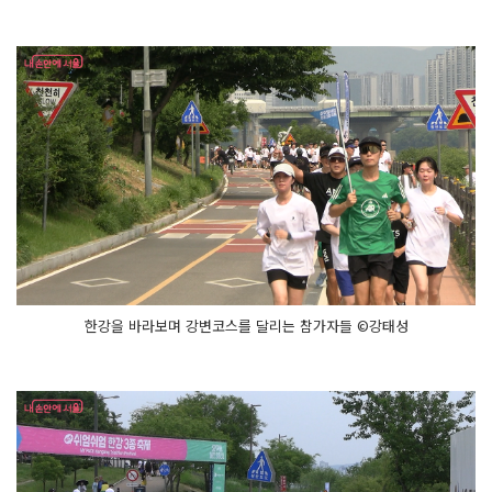
이 자
전
거 이
천
여 대
가 도
열
된 진
풍
경
과 시
민
체
력
장 및 각
종 체
험 부
스, 대
형 워
터
슬
한강을 바라보며 강변코스를 달리는 참가자들 ©강태성
라
이
드 등 이
색 구
조
물
들
이 등
장
하
여 시