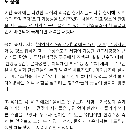
도 풍성
게 설
레
는 마
이번 축제에는 다양한 국적의 외국인 참가자들도 다수 참여해 ‘세계
음
속의 한강 축제’로의 가능성을 보여주었다.
서울의 대표 명소인 한강
과 함
께 특
을 배경으로, 전 세계 누구나 즐길 수 있는 수상스포츠·체험 프로그
별
한 도
램이 마련
되어 국제적인 매력을 더했다.
전
이 되
어
올해 축제에서는
‘쉬엄쉬엄 3종 경기’ 외에도 요트, 카약, 수상자전
준
거 등 평소 접하기 힘든 수상스포츠 체험이 가능한 윈드서핑장이 큰
다
본
인기
를 끌었다. 뚝섬한강공원 곳곳에서 진행된 ‘별별 선수권 대회’,
격
‘한강풍덩존’, ‘문화공연’, ‘야외체험 부스’ 등 총 40여 개의 프로그램
적
인 축
은 시민들과 관광객들의 눈과 발길을 사로잡았다. 메인광장에 설치
제
를 앞
된 ‘메달 조형물 사진존’ 앞에는 줄이 길게 늘어서 있었고, 한강 물에
두
다이빙하는 이색 체험을 남기려는 참가자들의 웃음이 끊이지 않았
고 뚝
섬
다.
한
강
공
“다음에도 꼭 올 거예요!” 올해도 ‘순위보다 체험’, ‘기록보다 즐거
원 일
움’이라는 취지에 걸맞게 시민들은 부담 없이 한강에서 즐기며 색다
원
에
른 주말을 보냈다. 누구나 참여할 수 있는 ‘쉬엄쉬엄 한강 3종 축
는 서
울
제’는 앞으로도 도심 속 힐링과 건강, 문화가 어우러지는 대표적인
시 따
생활 체육 행사로 자리매김할 전망이다.
릉