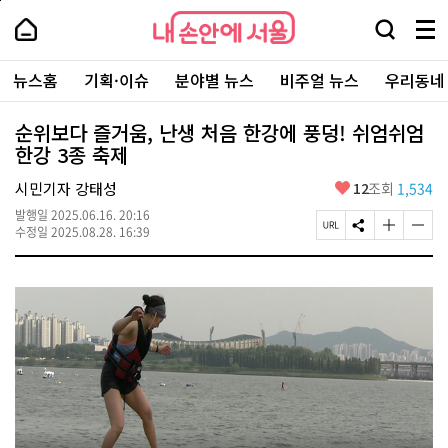
본
페
내
문
이
내
손
검
메
바
지
손
안
색
뉴
로
상
안
주
에
창
전
가
단
에
뉴스홈
기획·이슈
분야별 뉴스
비주얼 뉴스
우리동네
요
서
열
체
기
으
서
서
울
기
보
로
울
비
기
이
-
순위보다 즐거움, 난생 처음 한강에 풍덩! 쉬엄쉬엄
스
동
서
한강 3종 축제
바
울
로
시
가
좋
시민기자 강태성
12
조회
1,534
대
기
아
표
발행일
2025.06.16. 20:16
요
소
페
S
글
글
수정일
2025.08.28. 16:39
통
이
N
자
자
포
지
S
크
크
털
U
공
기
기
R
유
크
작
L
하
게
게
복
기
변
변
사
경
경
하
하
기
기