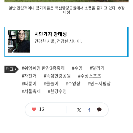
거, 카
약 등 한
일반 관람객이나 참가자들은 뚝섬한강공원에서 소풍을 즐기고 있다. ©강
강 수
태성
상 스
포
츠
를 체
기
험
시민기자 강태성
할 수 있
사
는 프
건강한 서울, 건강한 시니어.
작
로
성
그
자
램
프
도 마
련
로
기
됐
필
태
#쉬엄쉬엄 한강3종축제
#수영
#달리기
사
다
그
축
관
#자전거
#뚝섬한강공원
#수상스포츠
제 기
련
간
#따릉이
#물놀이
#수영장
#윈드서핑장
태
에
그
는 평
#서울축제
#한강수영
소
보
다 많
고 다
좋
12
카
트
페
양
아
카
위
이
한 레
요
오
저 스
터
스
포
톡
북
츠 활
동