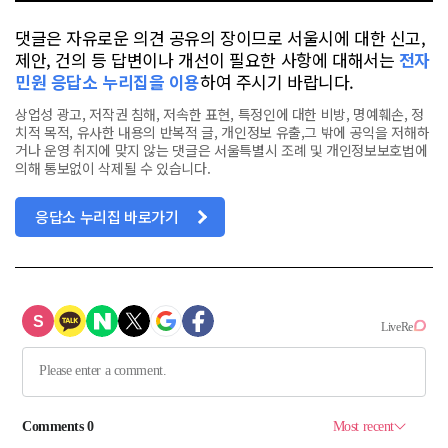
이 이
루
댓글은 자유로운 의견 공유의 장이므로 서울시에 대한 신고,
어
지
제안, 건의 등 답변이나 개선이 필요한 사항에 대해서는
전자
기 때
민원 응답소 누리집을 이용
하여 주시기 바랍니다.
문
에 충
돌, 사
상업성 광고, 저작권 침해, 저속한 표현, 특정인에 대한 비방, 명예훼손, 정
고 등
치적 목적, 유사한 내용의 반복적 글, 개인정보 유출,그 밖에 공익을 저해하
을 예
방
거나 운영 취지에 맞지 않는 댓글은 서울특별시 조례 및 개인정보보호법에
하
의해 통보없이 삭제될 수 있습니다.
기 위
한 안
전 관
응답소 누리집 바로가기
리
가 무
엇
보
다 중
요
했
다
이
에 대
비
해 축
제
장 내
에 종
합 안
내