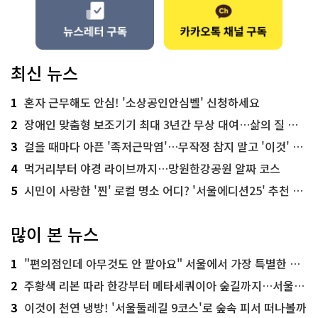
치
하
도
록 지
원
했
다
최신 뉴스
서
울
시 축
1
혼자 근무해도 안심! '소상공인안심벨' 신청하세요
제 안
전 관
2
장애인 맞춤형 보조기기 최대 3년간 무상 대여…삶의 질 높인다
리
부
3
걸을 때마다 아픈 '족저근막염'…무작정 참지 말고 '이것' 해보세요!
서
인 재
난
4
먹거리부터 야경 라이브까지…망원한강공원 알짜 코스
안
전
5
시민이 사랑한 '찐' 로컬 명소 어디? '서울에디션25' 추천 코스
예
방
과
에
많이 본 뉴스
서
도 합
동
1
"편의점인데 아무것도 안 팔아요" 서울에서 가장 특별한 편의점의 정체
상
황
2
주황색 리본 따라 한강부터 메타세쿼이아 숲길까지…서울둘레길 15코스
실
을 구
축
3
이것이 천연 냉방! '서울둘레길 9코스'로 숲속 피서 떠나볼까
해 두