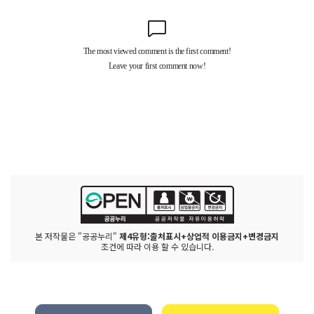
소
를 설
치
하
고 총
괄 안
전
관
리
자 연
락
망
을 게
시
해 현
장
에
서 요
청
이 있
으
면 즉
시 안
전
본 저작물은 "공공누리"
제4유형:출처표시+상업적 이용금지+변경금지
관
조건에 따라 이용 할 수 있습니다.
리
자
에
게 연
락
을 취
해 조