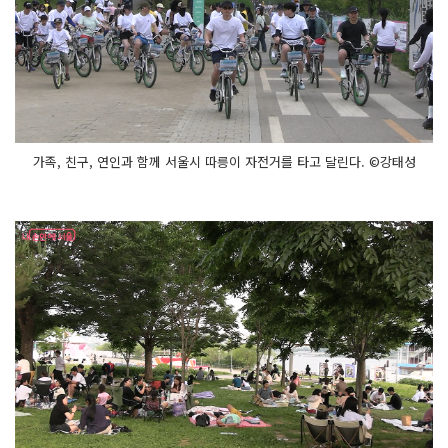
민
들
의 눈
길
을 끌
었
다
뚝
섬
한
강
가족, 친구, 연인과 함께 서울시 따릉이 자전거를 타고 달린다. ©강태성
공
원 장
미
원
에
서
는 보
물
찾
기 이
벤
트
가 진
행
되
었
고, 요
트, 수
상
자
전