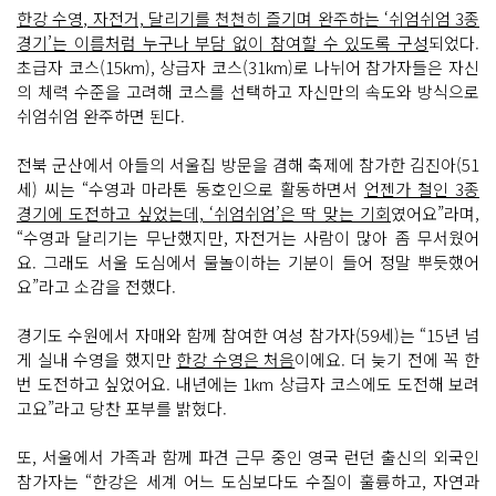
로 이
한강 수영, 자전거, 달리기를 천천히 즐기며 완주하는 ‘쉬엄쉬엄 3종
회
째 맞
경기’는 이름처럼 누구나 부담 없이 참여할 수 있도록 구성
되었다.
이
초급자 코스(15km), 상급자 코스(31km)로 나뉘어 참가자들은 자신
한 축
제
의 체력 수준을 고려해 코스를 선택하고 자신만의 속도와 방식으로
는 경
쉬엄쉬엄 완주하면 된다.
기
가 아
닌 완
전북 군산에서 아들의 서울집 방문을 겸해 축제에 참가한 김진아(51
주, 경
쟁
세) 씨는 “수영과 마라톤 동호인으로 활동하면서
언젠가 철인 3종
이 아
닌 경
경기에 도전하고 싶었는데, ‘쉬엄쉬엄’은 딱 맞는 기회
였어요”라며,
험, 대
“수영과 달리기는 무난했지만, 자전거는 사람이 많아 좀 무서웠어
회
가 아
요. 그래도 서울 도심에서 물놀이하는 기분이 들어 정말 뿌듯했어
닌 축
요”라고 소감을 전했다.
제
로, 나
만
경기도 수원에서 자매와 함께 참여한 여성 참가자(59세)는 “15년 넘
의 속
도
게 실내 수영을 했지만
한강 수영은 처음
이에요. 더 늦기 전에 꼭 한
와 방
식
번 도전하고 싶었어요. 내년에는 1km 상급자 코스에도 도전해 보려
으
고요”라고 당찬 포부를 밝혔다.
로 쉬
엄
쉬
또, 서울에서 가족과 함께 파견 근무 중인 영국 런던 출신의 외국인
엄 완
주
참가자는 “한강은 세계 어느 도심보다도 수질이 훌륭하고, 자연과
하