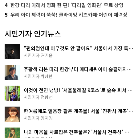
었
4
한강 다리 아래서 영화 한 편! '다리밑 영화관' 무료 상영
다
상
5
우리 아이 체력이 쑥쑥! 클라이밍 키즈카페·어린이 체력장
황
실 내
부 네
개
시민기자 인기뉴스
의 모
니
터
에
"편의점인데 아무것도 안 팔아요" 서울에서 가장 특별
는 실
한 편의점의 정체
시
시민기자 권기윤
간 행
동 요
령 동
주황색 리본 따라 한강부터 메타세쿼이아 숲길까지…
영
서울둘레길 15코스
상, 현
시민기자 박상현
장 C
C
T
이것이 천연 냉방! '서울둘레길 9코스'로 숲속 피서 떠
V 실
나볼까
시민기자 정향선
시
간 도
시 데
한여름에도 얼음장 같은 계곡물! 서울 '진관사 계곡'이
이
터 뉴
천국이네~
시민기자 양지영
스
가 송
출
나의 마음을 사로잡은 건축물은? '서울시 건축상' 수
되
며 축