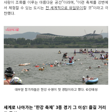
사람이 조화를 이루는 아름다운 공간”이라며, “이런 축제를 강변에
는 생
활 체
서 체험할 수 있는 도시는
전 세계적으로 유일무이
할 것”이라고 극
육 축
제
찬했다.
이
다
자
전
거, 달
리
기
와 함
께 쉽
게 경
험
할 수 없
는 한
강 수
영
이 포
함
되
어 있
어, 평
소 수
대부분 참가자들은 한강 수영이 첫 경험이라고 했다. ©강태성
영
을 즐
기
는 시
민
세계로 나아가는 ‘한강 축제’ 3종 경기 그 이상! 즐길 거리
들
에