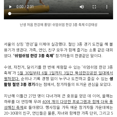
난생 처음 한강에 풍덩! 쉬엄쉬엄 한강 3종 축제 ©강태성
제 이
닫
회 쉬
기
엄
쉬
서울의 상징 ‘한강’을 이제야 실감했다. 철인 3종 경기 도전을 해 볼
엄 한
용기가 생겼다. 가족, 연인, 친구 모두가 함께 즐기는 소풍 같은 대회
강 삼
종 축
였다.
‘쉬엄쉬엄 한강 3종 축제’
참가자들의 한결같은 말이다.
제 이
천
이
수영, 자전거, 달리기를 한 번에 체험할 수 있는 ‘쉬엄쉬엄 한강 3종
십
오
축제’가
5월 30일부터 6월 1일까지 3일간 뚝섬한강공원 일대에서
년 오
펼쳐졌다.
순위나 기록 경쟁 없이 누구나 도전하고 즐길 수 있는
생
월 삼
십
활형 철인 3종 경기
라는 점에서, 참가자들의 뜨거운 관심을 모았다.
일
부
터 유
지난해 이틀간 27만 명이 다녀가며 큰 호응을 얻은 데 이어, 올해는
월 일
일
하루를 더 연장해 무려
40여 개의 다양한 프로그램과 함께 더욱 풍
까
성해진 축제
로 돌아왔다. 행사장을 가득 메운 참가자들 가운데에는
지
오
20~30대의 친구, 연인들은 물론, 자녀와 함께한 가족 단위, 그리고 5
월 삼