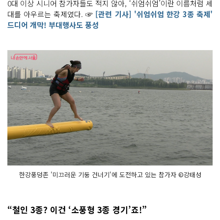
0대 이상 시니어 참가자들도 적지 않아, ‘쉬엄쉬엄’이란 이름처럼 세
십
일 금
대를 아우르는 축제였다. ☞
[관련 기사] '쉬엄쉬엄 한강 3종 축제'
요
드디어 개막! 부대행사도 풍성
일
부
터 유
월 일
일 일
요
일
까
지 사
흘
간 뚝
섬
한
강
공
원
에
서 쉬
엄
쉬
엄 한
강 삼
한강풍덩존 '미끄러운 기둥 건너기'에 도전하고 있는 참가자 ©강태성
종 축
제
가 열
렸
다
“철인 3종? 이건 ‘소풍형 3종 경기’죠!”
올
해