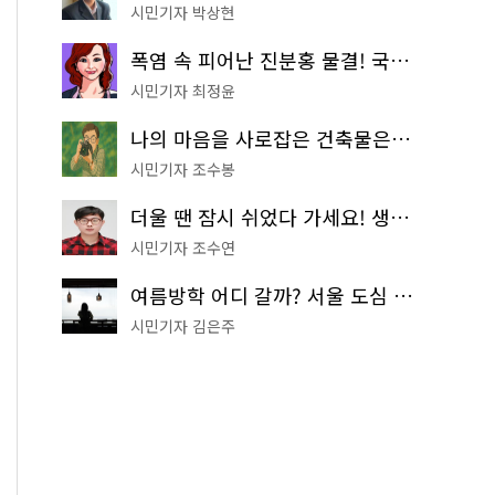
시민기자 박상현
폭염 속 피어난 진분홍 물결! 국립중앙박물관 배롱나무 명소
시민기자 최정윤
나의 마음을 사로잡은 건축물은? '서울시 건축상' 수상작 공개!
시민기자 조수봉
더울 땐 잠시 쉬었다 가세요! 생수 냉장고부터 해피소·무더위쉼터까지
시민기자 조수연
여름방학 어디 갈까? 서울 도심 무료 실내 여행 코스 추천
시민기자 김은주