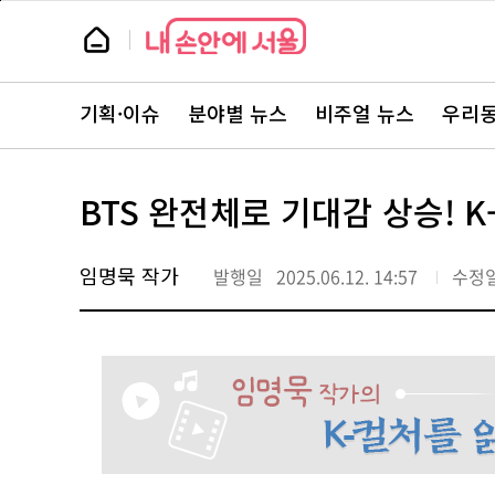
본
페
문
이
뉴
바
지
스
로
상
룸
가
단
뉴
기
으
스
로
기획·이슈
분야별 뉴스
비주얼 뉴스
우리동
주
이
요
동
서
비
스
BTS 완전체로 기대감 상승! K
바
로
가
기
임명묵 작가
발행일
2025.06.12. 14:57
수정