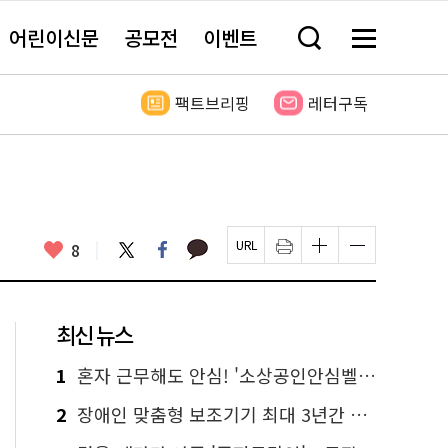
어린이신문
공모전
이벤트
검
메
색
뉴
창
전
열
체
팩트브리핑
레터구독
기
보
기
카
좋
트
페
8
페
인
글
글
카
위
이
아
이
쇄
자
자
오
터
스
요
지
하
크
크
톡
북
U
기
기
기
R
새
크
작
L
창
게
게
최신 뉴스
복
열
변
변
사
림
경
경
하
하
1
혼자 근무해도 안심! '소상공인안심벨' 신청하세요
기
기
2
장애인 맞춤형 보조기기 최대 3년간 무상 대여…삶의 질 높인다