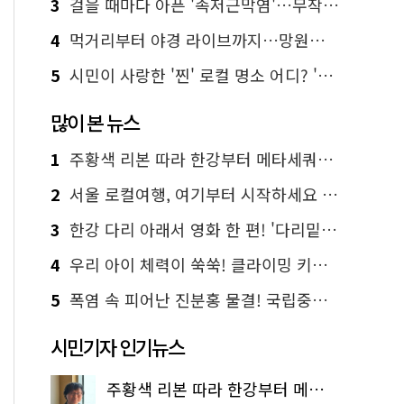
3
걸을 때마다 아픈 '족저근막염'…무작정 참지 말고 '이것' 해보세요!
4
먹거리부터 야경 라이브까지…망원한강공원 알짜 코스
5
시민이 사랑한 '찐' 로컬 명소 어디? '서울에디션25' 추천 코스
많이 본 뉴스
1
주황색 리본 따라 한강부터 메타세쿼이아 숲길까지…서울둘레길 15코스
2
서울 로컬여행, 여기부터 시작하세요 '서울에디션25'
3
한강 다리 아래서 영화 한 편! '다리밑 영화관' 무료 상영
4
우리 아이 체력이 쑥쑥! 클라이밍 키즈카페·어린이 체력장
5
폭염 속 피어난 진분홍 물결! 국립중앙박물관 배롱나무 명소
시민기자 인기뉴스
주황색 리본 따라 한강부터 메타세쿼이아 숲길까지…서울둘레길 15코스