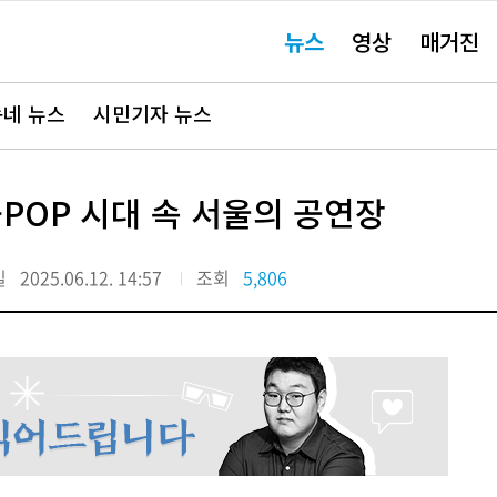
주
뉴스
영상
매거진
요
서
비
스
바
네 뉴스
시민기자 뉴스
로
가
기"
-POP 시대 속 서울의 공연장
일
2025.06.12. 14:57
조회
5,806