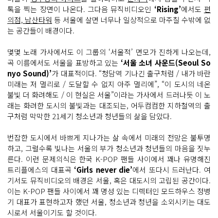
톡을 찍는 장면이 나온다. 그다음 뮤직비디오인
‘Rising’
에서도
편
의점, 남산타워
등 서울에 살면 너무나 일상적으로 마주칠 수밖에 없
는 공간들이 배경이다.
몇몇 노래 가사에서도 이 그룹의 ‘서울적’ 면모가 진하게 나오는데,
곡 이름에서도 서울을 표방하고 있는
‘서울 소녀 사운드(Seoul So
nyo Sound)’
가 대표적이다. “청담역 기나긴 출구처럼 / 내가 바란
미래는 저 멀리로 / 도달할 수 없지 아주 멀리에”, “이 도시의 네온
불빛 더 화려해도 / 이 현실은 서울”이라는 가사에서 드러나듯 이 노
래는 화려한 도시의 불빛과는 대조되는, 어두컴컴한 지하철역의 출
구처럼 막막한 21세기 청소년과 청년들의 삶을 담았다.
번잡한 도시에서 바쁘게 지나가는 삶 속에서 미래의 전망은 불투명
하고, 그럴수록 빛나는 서울의 부가 청소년과 청년들의 마음을 짓누
른다. 이런 문제의식은 한국 K-POP 팬들 사이에서 꽤나 유명해진
트리플에스의 대표곡
‘Girls never die’
에서 또다시 드러난다. 여
기서도 뮤직비디오의 배경은 서울, 혹은 대도시의 고립된 공간이다.
이는 K-POP 팬들 사이에서 꽤 명성 있는 디렉터인 모드하우스 정병
기 대표가 표현하고자 했던 서울, 청소년과 청년을 소외시키는 대도
시로서 서울이기도 할 것이다.