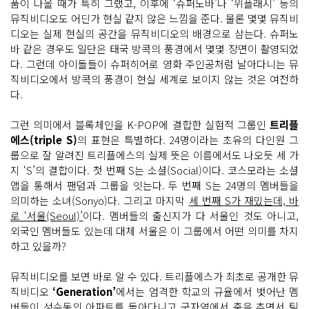
품이 나올 때가 특히 그랬고, 이후에 ‘슈퍼노바’나 ‘위플래시’ 등의
뮤직비디오도 어딘가 현실 같지 않은 느낌을 준다. 물론 몇몇 뮤직비
디오는 실제 현실의 공간을 뮤직비디오의 배경으로 삼는다. 슈퍼노
바 같은 경우도 일단은 태국 방콕의 풍경에서 몇몇 장면이 촬영되었
다. 그런데 아이돌들이 슈퍼히어로 영화 주인공처럼 날아다니는 뮤
직비디오에서 방콕의 풍경이 현실 세계로 보이지 않는 것은 여전하
다.
그런 의미에서 블록체인을 K-POP에 결합한 실험적 그룹인
트리플
에스(triple S)
의 표현은 특별하다. 24명이라는 초유의 다인원 그
룹으로 잘 알려진 트리플에스의 실제 뜻은 이름에서도 나오듯 세 가
지 ‘S’의 결합이다. 첫 번째 S는 소셜(Social)이다. 코스모라는 소셜
앱을 통해서 팬덤과 그룹을 잇는다. 두 번째 S는 24명의 멤버들을
의미하는 소녀(Sonyo)다. 그리고 마지막
세 번째 S가 재밌는데, 바
로 ‘서울(Seoul)’
이다. 멤버들의 출신지가 다 서울인 것도 아니고,
외국인 멤버들도 있는데 대체 서울은 이 그룹에서 어떤 의미를 차지
하고 있을까?
뮤직비디오를 보면 바로 알 수 있다. 트리플에스가 최초로 공개한 뮤
직비디오
‘Generation’
에서는 엄격한 학교의 규율에서 벗어난 멤
버들이
성수동의 아파트
를 돌아다니고
군자역
에서 춤을 추면서 틱