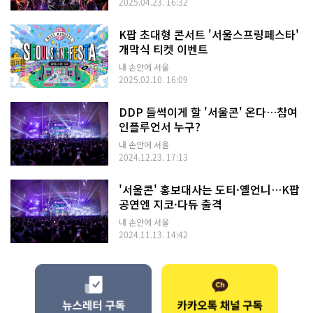
2025.04.23. 16:32
K팝 초대형 콘서트 '서울스프링페스타'
개막식 티켓 이벤트
내 손안에 서울
2025.02.10. 16:09
DDP 들썩이게 할 '서울콘' 온다…참여
인플루언서 누구?
내 손안에 서울
2024.12.23. 17:13
'서울콘' 홍보대사는 도티·옐언니…K팝
공연엔 지코·다듀 출격
내 손안에 서울
2024.11.13. 14:42