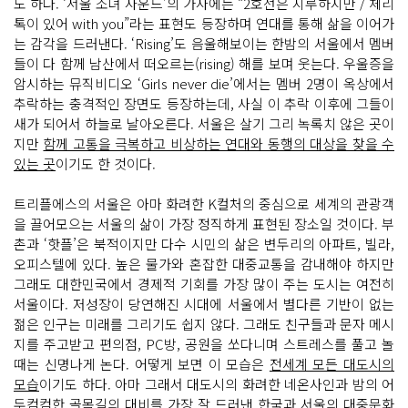
도 하다. ‘서울 소녀 사운드’의 가사에는 “2호선은 지루하지만 / 체리
톡이 있어 with you”라는 표현도 등장하며 연대를 통해 삶을 이어가
는 감각을 드러낸다. ‘Rising’도 음울해보이는 한밤의 서울에서 멤버
들이 다 함께 남산에서 떠오르는(rising) 해를 보며 웃는다. 우울증을
암시하는 뮤직비디오 ‘Girls never die’에서는 멤버 2명이 옥상에서
추락하는 충격적인 장면도 등장하는데, 사실 이 추락 이후에 그들이
새가 되어서 하늘로 날아오른다. 서울은 살기 그리 녹록치 않은 곳이
지만
함께 고통을 극복하고 비상하는 연대와 동행의 대상을 찾을 수
있는 곳
이기도 한 것이다.
트리플에스의 서울은 아마 화려한 K컬처의 중심으로 세계의 관광객
을 끌어모으는 서울의 삶이 가장 정직하게 표현된 장소일 것이다. 부
촌과 ‘핫플’은 북적이지만 다수 시민의 삶은 변두리의 아파트, 빌라,
오피스텔에 있다. 높은 물가와 혼잡한 대중교통을 감내해야 하지만
그래도 대한민국에서 경제적 기회를 가장 많이 주는 도시는 여전히
서울이다. 저성장이 당연해진 시대에 서울에서 별다른 기반이 없는
젊은 인구는 미래를 그리기도 쉽지 않다. 그래도 친구들과 문자 메시
지를 주고받고 편의점, PC방, 공원을 쏘다니며 스트레스를 풀고 놀
때는 신명나게 논다. 어떻게 보면 이 모습은
전세계 모든 대도시의
모습
이기도 하다. 아마 그래서 대도시의 화려한 네온사인과 밤의 어
두컴컴한 골목길의 대비를 가장 잘 드러낸 한국과 서울의 대중문화