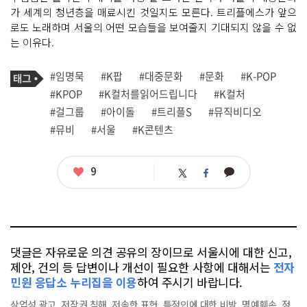
가 세계의 청년층을 매료시킨 것일지도 모른다. 트리플에스가 앞으
로도 노래하며 서울의 어떤 모습들을 보여줄지 기대되지 않을 수 없
는 이유다.
기
태
#임명묵
#K팝
#대중문화
#문화
#K-POP
사
그
관
#KPOP
#K컬처를읽어드립니다
#K컬처
련
#걸그룹
#아이돌
#트리플S
#뮤직비디오
태
그
#뮤비
#서울
#K콘텐츠
좋
9
카
트
페
아
카
위
이
요
오
터
스
톡
북
댓글은 자유로운 의견 공유의 장이므로 서울시에 대한 신고,
제안, 건의 등 답변이나 개선이 필요한 사항에 대해서는
전자
민원 응답소 누리집을 이용
하여 주시기 바랍니다.
상업성 광고, 저작권 침해, 저속한 표현, 특정인에 대한 비방, 명예훼손, 정