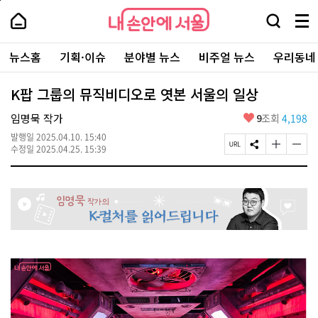
본
페
내
문
이
내
손
검
메
바
지
손
안
색
뉴
로
상
안
주
에
창
전
가
단
에
뉴스홈
기획·이슈
분야별 뉴스
비주얼 뉴스
우리동네
요
서
열
체
기
으
서
서
울
기
보
로
울
비
기
이
-
K팝 그룹의 뮤직비디오로 엿본 서울의 일상
스
동
서
바
울
좋
임명묵 작가
9
조회
4,198
로
시
아
가
대
발행일
2025.04.10. 15:40
요
기
페
S
글
글
표
수정일
2025.04.25. 15:39
이
N
자
자
소
지
S
크
크
통
U
공
기
기
포
R
유
크
작
털
L
하
게
게
복
기
변
변
사
경
경
하
하
기
기