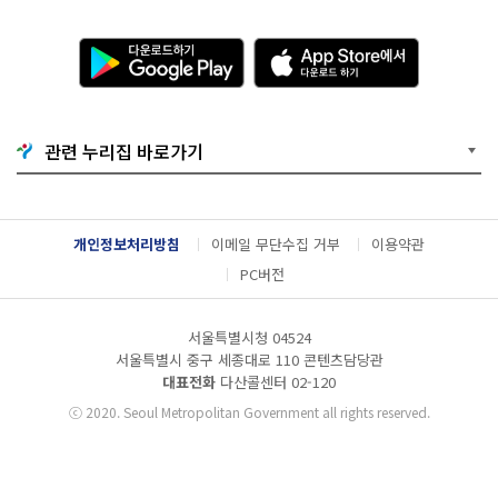
다
A
운
p
로
p
드
S
하
t
기
o
관련 누리집 바로가기
G
r
o
e
o
에
g
서
l
다
개인정보처리방침
이메일 무단수집 거부
이용약관
e
운
P
로
PC버전
l
드
a
하
y
기
서울특별시청 04524
서울특별시 중구 세종대로 110 콘텐츠담당관
대표전화
다산콜센터
02-120
ⓒ
2020. Seoul Metropolitan Government all rights reserved.