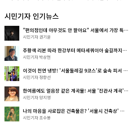
시민기자 인기뉴스
"편의점인데 아무것도 안 팔아요" 서울에서 가장 특별
한 편의점의 정체
시민기자 권기윤
주황색 리본 따라 한강부터 메타세쿼이아 숲길까지…
서울둘레길 15코스
시민기자 박상현
이것이 천연 냉방! '서울둘레길 9코스'로 숲속 피서 떠
나볼까
시민기자 정향선
한여름에도 얼음장 같은 계곡물! 서울 '진관사 계곡'이
천국이네~
시민기자 양지영
나의 마음을 사로잡은 건축물은? '서울시 건축상' 수
상작 공개!
시민기자 조수봉