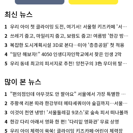
최신 뉴스
1
우리 아이 첫 클라이밍 도전, 여기서! 서울형 키즈카페 '서울가족플라자점'
2
쓰레기 줍고, 마일리지 줍고, 보람도 줍고! 여름밤 '한강 밤마실 줍깅'
3
복잡한 도시계획시설 3D로 본다…미아 '층층공원' 첫 적용
4
“일단 해보자!” 4050 인생디자인학교에서 찾은 인생 2막
5
우리 동네 최고의 피서지로 추천! 양천구의 3色 무더위 탈출 명소
많이 본 뉴스
1
"편의점인데 아무것도 안 팔아요" 서울에서 가장 특별한 편의점의 정체
2
주황색 리본 따라 한강부터 메타세쿼이아 숲길까지…서울둘레길 15코스
3
이것이 천연 냉방! '서울둘레길 9코스'로 숲속 피서 떠나볼까
4
한강 다리 아래서 영화 한 편! '다리밑 영화관' 무료 상영
5
우리 아이 체력이 쑥쑥! 클라이밍 키즈카페·어린이 체력장