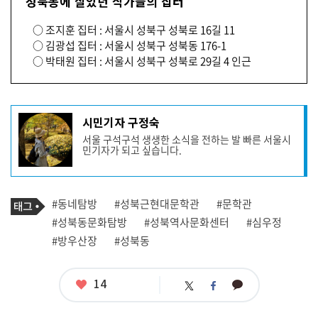
성북동에 살았던 작가들의 집터
○ 조지훈 집터 : 서울시 성북구 성북로 16길 11
○ 김광섭 집터 : 서울시 성북구 성북동 176-1
○ 박태원 집터 : 서울시 성북구 성북로 29길 4 인근
기
시민기자 구정숙
사
서울 구석구석 생생한 소식을 전하는 발 빠른 서울시
작
민기자가 되고 싶습니다.
성
자
프
로
기
필
태
#동네탐방
#성북근현대문학관
#문학관
사
그
관
#성북동문화탐방
#성북역사문화센터
#심우정
련
#방우산장
#성북동
태
그
좋
14
카
트
페
아
카
위
이
요
오
터
스