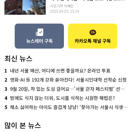
시민기자 이혜린
2025.04.03. 15:14
최신 뉴스
1
내년 서울 예산, 어디에 쓰면 좋을까요? 온라인 투표
2
영화·AI 등 192개 강좌 쏟아진다! 서울시민대학 선착순 신청
3
9월 20일, 차 없는 도심 걸어요…'서울 걷자 페스티벌' 선착순 5천명
4
밤에도 식지 않는 더위, 도시를 식히는 시원한 해법은?
5
채소 싫어하는 아이도 즐겁게 냠냠! '찾아가는 서울시 식생활 교육' 현장
많이 본 뉴스