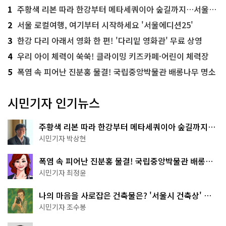
1
주황색 리본 따라 한강부터 메타세쿼이아 숲길까지…서울둘레길 15코스
2
서울 로컬여행, 여기부터 시작하세요 '서울에디션25'
3
한강 다리 아래서 영화 한 편! '다리밑 영화관' 무료 상영
4
우리 아이 체력이 쑥쑥! 클라이밍 키즈카페·어린이 체력장
5
폭염 속 피어난 진분홍 물결! 국립중앙박물관 배롱나무 명소
시민기자 인기뉴스
주황색 리본 따라 한강부터 메타세쿼이아 숲길까지…
서울둘레길 15코스
시민기자 박상현
폭염 속 피어난 진분홍 물결! 국립중앙박물관 배롱나
무 명소
시민기자 최정윤
나의 마음을 사로잡은 건축물은? '서울시 건축상' 수
상작 공개!
시민기자 조수봉