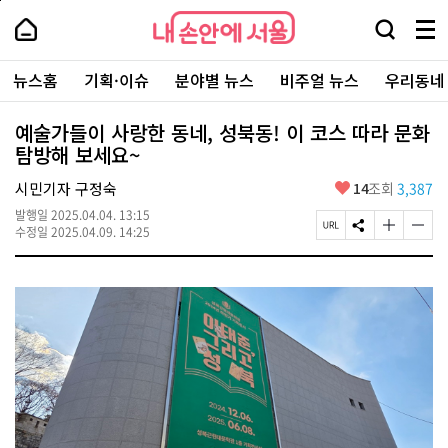
본
페
내
문
이
내
손
검
메
바
지
손
안
색
뉴
로
상
안
주
에
창
전
가
단
에
뉴스홈
기획·이슈
분야별 뉴스
비주얼 뉴스
우리동네
요
서
열
체
기
으
서
서
울
기
보
로
울
비
기
이
-
예술가들이 사랑한 동네, 성북동! 이 코스 따라 문화
스
동
서
탐방해 보세요~
바
울
로
시
가
좋
시민기자 구정숙
14
조회
3,387
대
기
아
표
발행일
2025.04.04. 13:15
요
소
페
S
글
글
수정일
2025.04.09. 14:25
통
이
N
자
자
포
지
S
크
크
털
U
공
기
기
R
유
크
작
L
하
게
게
복
기
변
변
사
경
경
하
하
기
기