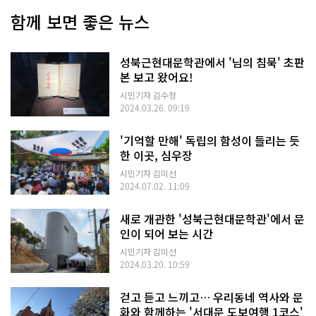
함께 보면 좋은 뉴스
성북근현대문학관에서 '님의 침묵' 초판
본 보고 왔어요!
시민기자 김수정
2024.03.26. 09:19
'기억할 만해' 독립의 함성이 들리는 듯
한 이곳, 심우장
시민기자 김미선
2024.07.02. 11:09
새로 개관한 '성북근현대문학관'에서 문
인이 되어 보는 시간
시민기자 김미선
2024.03.20. 10:59
걷고 듣고 느끼고… 우리동네 역사와 문
화와 함께하는 '서대문 도보여행 1코스'