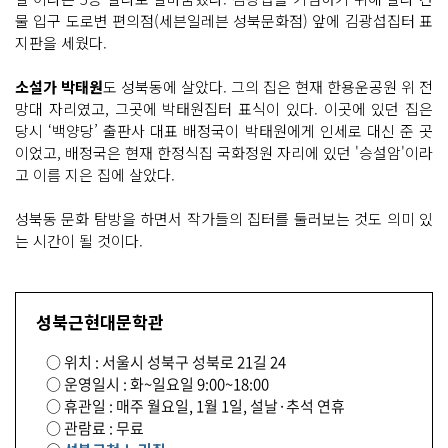
물 입구 도로변 편의점(세븐일레븐 성북문화점) 앞에 김광섭집터 표
지판을 세웠다.
소설가 박태원
도 성북동에 살았다. 그의 집은 현재 한용운공원 위 전
망대 자리였고, 그곳에 박태원집터 표식이 있다. 이곳에 있던 집은
당시 ‘백양당’ 출판사 대표 배정국이 박태원에게 인세로 대신 준 곳
이었고, 배정국은 현재 한정식집 국화정원 자리에 있던 '승설암'이라
고 이름 지은 집에 살았다.
성북동 문화 탐방을 하면서 작가들의 집터를 둘러보는 것도 의미 있
는 시간이 될 것이다.
성북근현대문학관
○ 위치 : 서울시 성북구 성북로 21길 24
○ 운영일시 : 화~일요일 9:00~18:00
○ 휴관일 : 매주 월요일, 1월 1일, 설날·추석 연휴
○ 관람료 : 무료