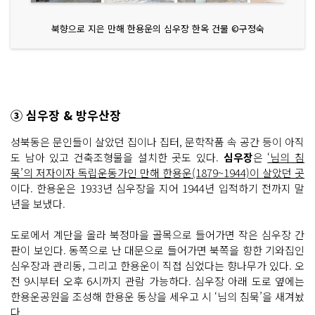
북향으로 지은 만해 한용운의 심우장 한옥 건물 ©구정숙
③ 심우장 & 방우산장
성북동은 문인들이 살았던 집이나 집터, 문학작품 속 공간 등이 아직
도 남아 있고 건축조형물을 설치한 곳도 있다.
심우장
은
‘님의 침
묵’의 저자이자 독립운동가인 만해 한용운(1879~1944)이 살았던 곳
이다. 한용운은 1933년 심우장을 지어 1944년 입적하기 전까지 말
년을 보냈다.
도로에서 계단을 올라 북정마을 골목으로 들어가면 작은 심우장 간
판이 보인다. 동쪽으로 난 대문으로 들어가면 북쪽을 향한 기와집인
심우장과 관리동, 그리고 한용운이 직접 심었다는 향나무가 있다. 오
전 9시부터 오후 6시까지 관람 가능하다. 심우장 아래 도로 옆에는
한용운공원을 조성해 한용운 동상을 세우고 시 ‘님의 침묵’을 새겨놨
다.