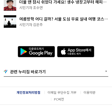
더울 땐 잠시 쉬었다 가세요! 생수 냉장고부터 해피소
·무더위쉼터까지
시민기자 조수연
여름방학 어디 갈까? 서울 도심 무료 실내 여행 코스
추천
시민기자 김은주
다
A
운
p
로
p
드
S
하
t
기
o
관련 누리집 바로가기
G
r
o
e
o
에
g
서
l
다
개인정보처리방침
이메일 무단수집 거부
이용약관
e
운
P
로
PC버전
l
드
a
하
y
기