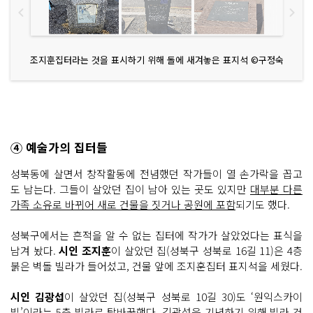
조지훈집터라는 것을 표시하기 위해 돌에 새겨놓은 표지석 ©구정숙
④ 예술가의 집터들
성북동에 살면서 창작활동에 전념했던 작가들이 열 손가락을 꼽고
도 남는다. 그들이 살았던 집이 남아 있는 곳도 있지만
대부분 다른
가족 소유로 바뀌어 새로 건물을 짓거나 공원에 포함
되기도 했다.
성북구에서는 흔적을 알 수 없는 집터에 작가가 살았었다는 표식을
남겨 놨다.
시인 조지훈
이 살았던 집(성북구 성북로 16길 11)은 4층
붉은 벽돌 빌라가 들어섰고, 건물 앞에 조지훈집터 표지석을 세웠다.
시인 김광섭
이 살았던 집(성북구 성북로 10길 30)도 ‘원익스카이
빌’이라는 5층 빌라로 탈바꿈했다. 김광섭을 기념하기 위해 빌라 건